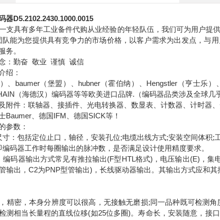
5.2102.2430.1000.0015
一支具有多年工业备件代购从业经验的年轻队伍，我们可为用户提
团队能为您提供具有竞争力的市场价格，以客户需求为出发点，与
服务。
念：勤奋 敬业 谨慎 诚信
介绍：
伯勒）、baumer（堡盟）、hubner（霍伯纳）、Hengstler（亨士乐
ENHAIN（海德汉）编码器等等欧美进口品牌.（编码器品类涉及全球几
及附件：联轴器、接插件、光电转换器、数显表、计数器、计时器、
Baumer、德国IFM、德国SICK等！
的参数：
尺寸：包括定位止口，轴径，安装孔位;电缆出线方式;安装空间体积
即编码器工作时每圈输出的脉冲数，是否满足设计使用精度要求。
：编码器输出方式常见有推拉输出(F型HTL格式)，电压输出(E)，集
型管输出，C2为PNP型管输出)，长线驱动器输出。其输出方式应和
，精密，本身分辨度可以很高，无接触无磨损;同一品种既可检测角
检测相当长量程的直线位移(如25位多圈)。寿命长，安装随意，接