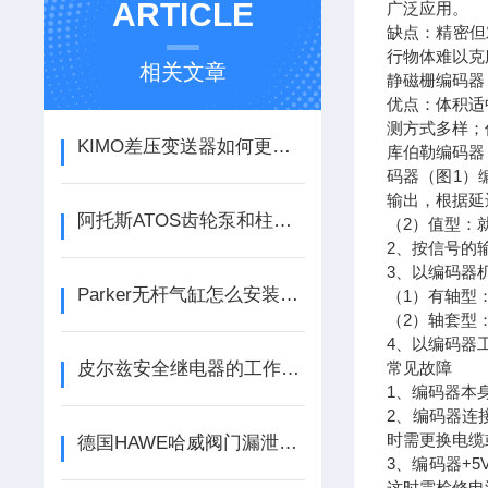
ARTICLE
广泛应用。
缺点：精密但
行物体难以克
相关文章
静磁栅编码器
优点：体积适
测方式多样；
KIMO差压变送器如何更改量程
库伯勒编码器
码器（图1）
输出，根据延
阿托斯ATOS齿轮泵和柱塞泵的区别有哪些
（2）值型：
2、按信号的
3、以编码器
Parker无杆气缸怎么安装图解
（1）有轴型
（2）轴套型
4、以编码器
皮尔兹安全继电器的工作原理是什么？
常见故障
1、编码器本
2、编码器连
时需更换电缆
德国HAWE哈威阀门漏泄的原因
3、编码器+
这时需检修电