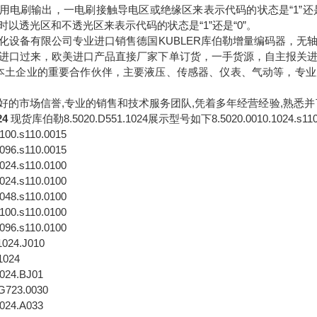
用电刷输出，一电刷接触导电区或绝缘区来表示代码的状态是“1”还
时以透光区和不透光区来表示代码的状态是“1”还是“0”。
化设备有限公司专业进口销售德国KUBLER库伯勒增量编码器，无
进口过来，欧美进口产品直接厂家下单订货，一手货源，自主报关
国本土企业的重要合作伙伴，主要液压、传感器、仪表、气动等，专
好的市场信誉,专业的销售和技术服务团队,凭着多年经营经验,熟悉并
24
现货库伯勒8.5020.D551.1024展示型号如下8.5020.0010.1024.s110.00
0100.s110.0015
4096.s110.0015
1024.s110.0100
1024.s110.0100
2048.s110.0100
0100.s110.0100
4096.s110.0100
1024.J010
1024
1024.BJ01
G723.0030
1024.A033