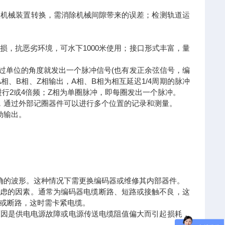
赖机械装置转换，需消除机械间隙带来的误差；检测轨道运
，抗恶劣环境，可水下1000米使用；接口形式丰富，量
过单位的角度就发出一个脉冲信号(也有发正余弦信号，编
相、B相、Z相输出，A相、B相为相互延迟1/4周期的脉冲
行2或4倍频；Z相为单圈脉冲，即每圈发出一个脉冲。
，通过外部记圈器件可以进行多个位置的记录和测量。
动输出。
确的波形。这种情况下需更换编码器或维修其内部器件。
考虑的因素。通常为编码器电缆断路、短路或接触不良，这
或断路，这时需卡紧电缆。
低的原因是供电电源故障或电源传送电缆阻值偏大而引起损耗，