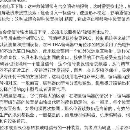
电池电压下降：这种故障通常有含义明确的报警，这时需更换电池，
缆屏蔽线未接或脱落：这会引入干扰信号，使波形不稳定，影响通信
装松动：这种故障会影响位置控制 精度，造成停止和移动中位置偏
 这会使信号输出幅度下降，必须用脱脂棉沾*轻轻擦除油污。
信号后由数控制置CNC、可编程逻辑控制器PLC、控制系统等来处
以及测量和控制设备。在ELTRA编码器中角位移的转换采用了光电
和不透光窗口构成的。此系统全部用一个红外光源垂直照射，这样
为准直仪，它具有和光盘相同的窗口。接收器的工作是感受光盘转
码器也能得到一个速度信号，这个信号要反馈给变频器，从而调节
器不能正常工作，变得运行速度很慢，而且一会儿变频器保护，显示“P
没有任何干扰的方波脉冲，这就必须用电子电路来处理。编码器pg接
型号相对应。一般而言，编码器pg型号分差动输出、集电极开路输出
选择合适的pg卡型号或者设置合理.
为增量型与型，它们存着大的区别：在增量编码器的情况下，编码器
而型编码器的位置是由输出代码的读数确定的。在一圈里，每个位
的位置分离。如果电源再次接通，那么位置读数仍是当前的，有效的
生产的系列都很全，一般都是的，如电梯型编码器、机床编码器、
其它设备通讯。
位移或直线位移转换成电信号的一种装置。前者成为码盘，后者称