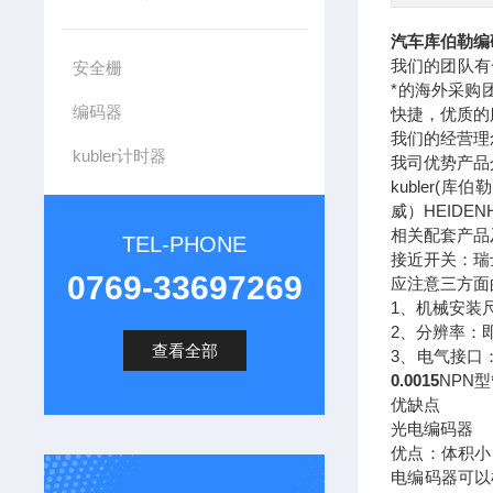
汽车库伯勒编码器D
我们的团队有
安全栅
*的海外采购
编码器
快捷，优质的
我们的经营理
kubler计时器
我司优势产品
kubler(库
威）HEID
相关配套产品
TEL-PHONE
接近开关：瑞士
0769-33697269
应注意三方面
1、机械安装
2、分辨率：
查看全部
3、电气接口
0.0015
NPN
优缺点
光电编码器
优点：体积小
电编码器可以