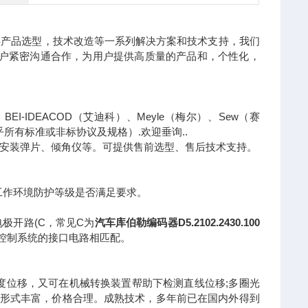
供产品选型，技术改造等一系列解决方案和技术支持，我们
用户紧密沟通合作，为用户提供高质量的产品和，个性化，
）、BEI-IDEACOD（艾迪科）、Meyle（梅尔）、Sew（赛
乎所有标准或非标协议及规格）.欢迎垂询..
安装弹片、倾角仪等。可提供售前选型、售后技术支持。
;工作环境防护等级是否满足要求。
电极开路(C，常见C为
汽车库伯勒编码器D5.2102.2430.100
其控制系统的接口电路相匹配。
度位移，又可在机械转换装置帮助下检测直线位移;多圈光
口形式丰富，价格合理。成熟技术，多年前已在国内外得到