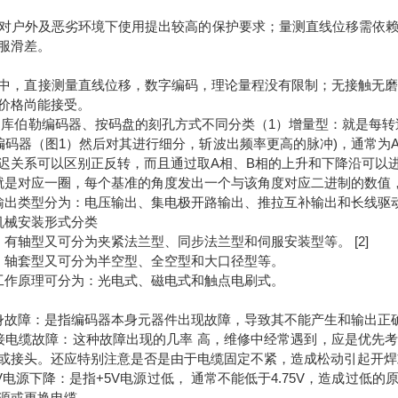
对户外及恶劣环境下使用提出较高的保护要求；量测直线位移需依
服滑差。
中，直接测量直线位移，数字编码，理论量程没有限制；无接触无磨损
价格尚能接受。
 库伯勒编码器、按码盘的刻孔方式不同分类（1）增量型：就是每转
编码器（图1）然后对其进行细分，斩波出频率更高的脉冲)，通常为A
迟关系可以区别正反转，而且通过取A相、B相的上升和下降沿可以进
就是对应一圈，每个基准的角度发出一个与该角度对应二进制的数值
输出类型分为：电压输出、集电极开路输出、推拉互补输出和长线驱
机械安装形式分类
：有轴型又可分为夹紧法兰型、同步法兰型和伺服安装型等。 [2]
：轴套型又可分为半空型、全空型和大口径型等。
工作原理可分为：光电式、磁电式和触点电刷式。
身故障：是指编码器本身元器件出现故障，导致其不能产生和输出正
接电缆故障：这种故障出现的几率 高，维修中经常遇到，应是优先
或接头。还应特别注意是否是由于电缆固定不紧，造成松动引起开焊
5V电源下降：是指+5V电源过低， 通常不能低于4.75V，造成过
源或更换电缆。