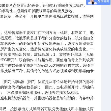
如果参考点位置记忆丢失，还须执行重回参考点操作。
的准确性，必须保证屏蔽线可靠的焊接及接地。
差量超差，甚至刚一开机即产生伺服系统过载报警，请特别
理。这些传感器主要应用在下列方面：机床、材料加工、电
扫描原理。读数系统是基于径向分度盘的旋转，该分度由交
光就把盘子上的图像投射到接收器表面上，该接收器覆盖着
动所产生的光变化，然后将光变化转换成相应的电变化。一
变频器的输出数据。故障现象：1、旋转编码器坏（无输
G断开”...联合动作才能起作用。要使电信号上升到较高
线与参数矢量变频器与编码器pg之间的连接方式，必须与
和推挽输出三种，其信号的传递方式必须考虑到变频器pg卡
（图7）编码器（图7）位置是从零位标记开始计算的脉冲
置的输出代码的读数是的； 因此，当电源断开时，型编码
； 不像增量编码器那样，必须去寻找零位标记。
伺服电机型编码器等，并且编码器都是智能型的，有各种并
码尺．按照读出方式编码器可以分为接触式和非接触式两