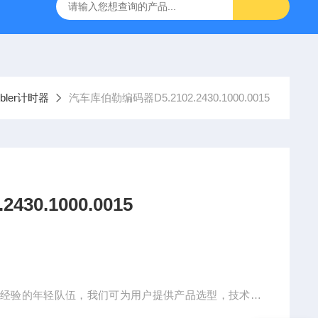
空计
SMC比例阀ITV2050-312L
KNF气体隔膜泵
GEF
ubler计时器
汽车库伯勒编码器D5.2102.2430.1000.0015
30.1000.0015
业经验的年轻队伍，我们可为用户提供产品选型，技术改
外采购团队能为您提供具有竞争力的市场价格，以客户需