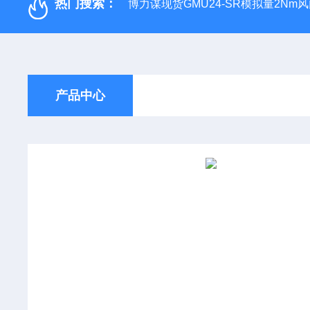
热门搜索：
博力谋现货GMU24-SR模拟量2Nm
产品中心