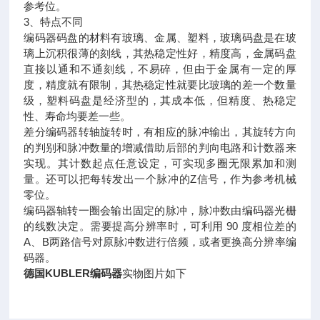
参考位。
3、特点不同
编码器码盘的材料有玻璃、金属、塑料，玻璃码盘是在玻
璃上沉积很薄的刻线，其热稳定性好，精度高，金属码盘
直接以通和不通刻线，不易碎，但由于金属有一定的厚
度，精度就有限制，其热稳定性就要比玻璃的差一个数量
级，塑料码盘是经济型的，其成本低，但精度、热稳定
性、寿命均要差一些。
差分编码器转轴旋转时，有相应的脉冲输出，其旋转方向
的判别和脉冲数量的增减借助后部的判向电路和计数器来
实现。其计数起点任意设定，可实现多圈无限累加和测
量。还可以把每转发出一个脉冲的Z信号，作为参考机械
零位。
编码器轴转一圈会输出固定的脉冲，脉冲数由编码器光栅
的线数决定。需要提高分辨率时，可利用 90 度相位差的
A、B两路信号对原脉冲数进行倍频，或者更换高分辨率编
码器。
德国KUBLER编码器
实物图片如下