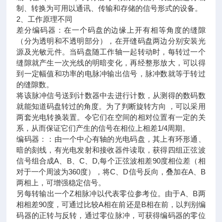
制、转换为可用以通讯、传输和存储的信号形式的设备。
2、工作原理不同
差分编码器：在一个码盘的边缘上开有相等角度的缝隙
（分为透明和不透明部分），在开缝码盘两边分别安装光
源及光敏元件。当码盘随工作轴一起转动时，每转过一个
缝隙就产生一次光线的明暗变化，再经整形放大，可以得
到一定幅值和功率的电脉冲输出信号，脉冲数就等于转过
的缝隙数。
将该脉冲信号送到计数器中去进行计数，从测得的数码数
就能知道码盘转过的角度。为了判断旋转方向 ，可以采用
两套光电转换装置。令它们在空间的相对位置有一定的关
系，从而保证它们产生的信号在相位上相差1/4周期。
编码器：：由一个中心有轴的光电码盘，其上有环形通、
暗的刻线，有光电发射和接收器件读取，获得四组正弦波
信号组合成A、B、C、D,每个正弦波相差90度相位差（相
对于一个周波为360度），将C、D信号反向，叠加在A、B
两相上，可增强稳定信号。
另每转输出一个Z相脉冲以代表零位参考位。由于A、B两
相相差90度，可通过比较A相在前还是B相在前，以判别编
码器的正转与反转，通过零位脉冲，可获得编码器的零位