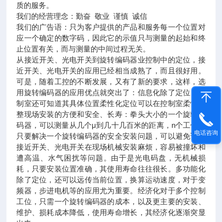
质的服务。
我们的经营理念：勤奋 敬业 谨慎 诚信
我们的广告语：只为客户提供的产品和服务每一个位置对
应一个确定的数字码，因此它的示值只与测量的起始和终
止位置有关，而与测量的中间过程无关。
从接近开关、光电开关到旋转编码器业控制中的定位，接
近开关、光电开关的应用已经相当成熟了，而且很好用。
可是，随着工控的不断发展，又有了新的要求，这样，选
用旋转编码器的应用优点就突出了：信息化除了定位，控
制室还可知道其具体位置柔性化定位可以在控制室柔性调
整现场安装的方便和安全、长寿：拳头大小的一个旋转编
码器，可以测量从几个μ到几十几百米的距离，n个工位，
电话咨询
只要解决一个旋转编码器的安全安装问题，可以避免诸多
接近开关、光电开关在现场机械安装麻烦，容易被撞坏和
遭高温、水气困扰等问题。由于是光电码盘，无机械损
耗，只要安装位置准确，其使用寿命往往很长。多功能化
除了定位，还可以远传当前位置，换算运动速度，对于变
频器，步进电机等的应用尤为重要。经济化对于多个控制
工位，只需一个旋转编码器的成本，以及更主要的安装、
维护、损耗成本降低，使用寿命增长，其经济化逐渐突显