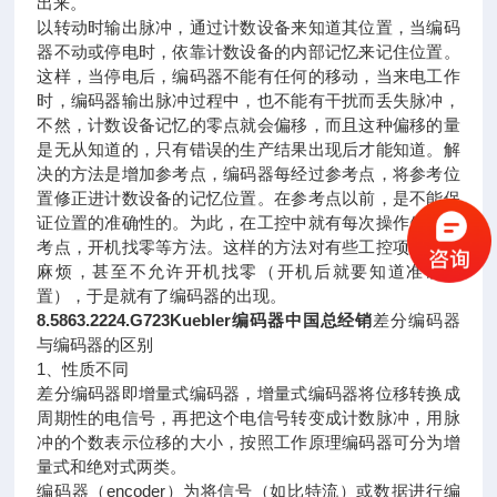
出来。
以转动时输出脉冲，通过计数设备来知道其位置，当编码
器不动或停电时，依靠计数设备的内部记忆来记住位置。
这样，当停电后，编码器不能有任何的移动，当来电工作
时，编码器输出脉冲过程中，也不能有干扰而丢失脉冲，
不然，计数设备记忆的零点就会偏移，而且这种偏移的量
是无从知道的，只有错误的生产结果出现后才能知道。解
决的方法是增加参考点，编码器每经过参考点，将参考位
置修正进计数设备的记忆位置。在参考点以前，是不能保
证位置的准确性的。为此，在工控中就有每次操作先找参
考点，开机找零等方法。这样的方法对有些工控项目比较
麻烦，甚至不允许开机找零（开机后就要知道准确位
置），于是就有了编码器的出现。
8.5863.2224.G723Kuebler编码器中国总经销
差分编码器
与编码器的区别
1、性质不同
差分编码器即增量式编码器，增量式编码器将位移转换成
周期性的电信号，再把这个电信号转变成计数脉冲，用脉
冲的个数表示位移的大小，按照工作原理编码器可分为增
量式和绝对式两类。
编码器（encoder）为将信号（如比特流）或数据进行编