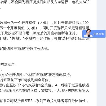
转动，不会因为相序调换而向相反方向运行。电机为AC2
置。
测数据作为一个开度初值（大值），同时开度表指示为100.
作为另一个开度初值（小值），同时开度选择关标定远程现场
它状态下此按键不起作用，标定后的开度初值断电保持。
键、“关”键、“停”键均不起作用，可由“选择”键切换至“远
”键切换至“现场”控制工作方式。
蜂鸣器发声。
声。
工作方式进行切换，“远程”或“现场”状态断电保持。
运行直至按下“停”键或到阀全开位。
向运行直至按下“停”键或到阀全关位。4．后端子板及接线说
开)为现场开阀控制输入端，3端(常开)为现场关阀控制输入
有限公司现货供应R3…系列三通控制球阀等百分比特性，