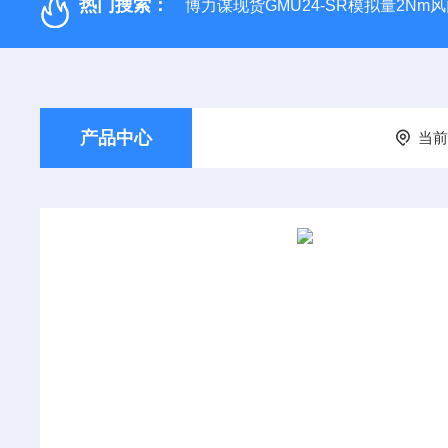
热门搜索：
博力谋现货GMU24-SR模拟量2Nm
产品中心
当