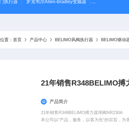
风门执行器
罗克韦尔Allen-Bradley变频器
德国Leybold真
前位置：
首页
产品中心
BELIMO风阀执行器
BELIMO驱动器
21年销售R348BELIMO搏
产品简介
21年销售R348BELIMO搏力谋球阀NR230A
本公司以“产品，服务，以客为先“的宗旨，
期，热情周到的服务，为客户提供高品质、