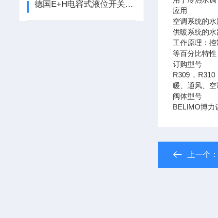
德国E+H电容式液位开关的测量原理
应用
空调系统的水
供暖系统的水
工作原理：控
等百分比特性
订购型号
R309，R310
暖、通风、空调
阀体型号
BELIMO
上一个