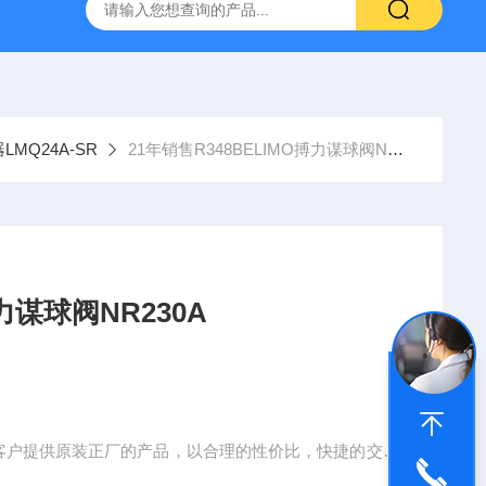
空计
SMC比例阀ITV2050-312L
KNF气体隔膜泵
GEF
LMQ24A-SR
21年销售R348BELIMO搏力谋球阀NR230A
力谋球阀NR230A
为客户提供原装正厂的产品，以合理的性价比，快捷的交货
经济耐用、品种齐全的产品，从而赢得客户的一致赞赏我