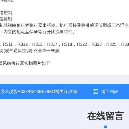
路控制
路控制
制球阀由角行程执行器来驱动。执行器接受标准的调节型或三态浮点
：内置的配流盘保证等百分比流量特性。
，R311，R312，R313，R317，R318，R322，R323，R329，R3
(暖气通风空调):齐全单一来源.
博力谋风阀执行器实物图片如下
：
原装现货R338/R348BELIMO搏力谋球阀
返回列表
在线留言