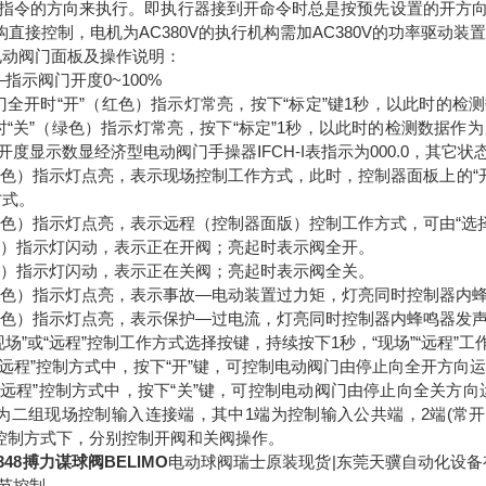
指令的方向来执行。即执行器接到开命令时总是按预先设置的开方向
构直接控制，电机为AC380V的执行机构需加AC380V的功率驱动装
O电动阀门面板及操作说明：
指示阀门开度0~100%
门全开时“开”（红色）指示灯常亮，按下“标定”键1秒，以此时的检
时“关”（绿色）指示灯常亮，按下“标定”1秒，以此时的检测数据
开度显示数显经济型电动阀门手操器ⅠFCH-I表指示为000.0，其
（红色）指示灯点亮，表示现场控制工作方式，此时，控制器面板上的“开”
方式。
（绿色）指示灯点亮，表示远程（控制器面版）控制工作方式，可由“选择
红色）指示灯闪动，表示正在开阀；亮起时表示阀全开。
绿色）指示灯闪动，表示正在关阀；亮起时表示阀全关。
（红色）指示灯点亮，表示事故—电动装置过力矩，灯亮同时控制器内
（红色）指示灯点亮，表示保护—过电流，灯亮同时控制器内蜂鸣器发
“现场”或“远程”控制工作方式选择按键，持续按下1秒，“现场”“远程”
—在“远程”控制方式中，按下“开”键，可控制电动阀门由停止向全开方向
—在“远程”控制方式中，按下“关”键，可控制电动阀门由停止向全关方
3端为二组现场控制输入连接端，其中1端为控制输入公共端，2端(常
”控制方式下，分别控制开阀和关阀操作。
 R348搏力谋球阀BELIMO
电动球阀瑞士原装现货|东莞天骥自动化设备
节控制。