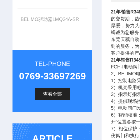
21年销售R34
的交货期，热
BELIMO驱动器LMQ24A-SR
厚爱，努力为
竭诚为您服务
东莞天骥自动
到的服务，为
客户提供的产
21年销售R34
TEL-PHONE
FCH-I电
0769-33697269
2、BELIM
1）控制电路
2）机壳采用
查看全部
3）指示灯指
4）提供现场
5）电动阀门
6）智能校准
开”位置各按一
7）相位保护
伤阀门和执行
ARTICLE