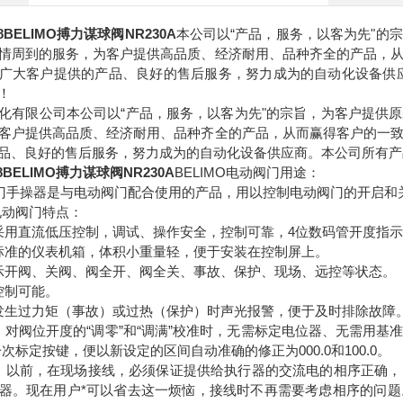
8BELIMO搏力谋球阀NR230A
本公司以“产品，服务，以客为先"的
情周到的服务，为客户提供高品质、经济耐用、品种齐全的产品，
广大客户提供的产品、良好的售后服务，努力成为的自动化设备供
！
化有限公司本公司以“产品，服务，以客为先"的宗旨，为客户提供
客户提供高品质、经济耐用、品种齐全的产品，从而赢得客户的一
品、良好的售后服务，努力成为的自动化设备供应商。本公司所有产
8BELIMO搏力谋球阀NR230A
BELIMO电动阀门用途：
动阀门手操器是与电动阀门配合使用的产品，用以控制电动阀门的开启和
O电动阀门特点：
采用直流低压控制，调试、操作安全，控制可靠，4位数码管开度指
标准的仪表机箱，体积小重量轻，便于安装在控制屏上。
示开阀、关阀、阀全开、阀全关、事故、保护、现场、远控等状态。
控制可能。
发生过力矩（事故）或过热（保护）时声光报警，便于及时排除故障
：对阀位开度的“调零”和“调满”校准时，无需标定电位器、无需用基
次标定按键，便以新设定的区间自动准确的修正为000.0和100.0。
：以前，在现场接线，必须保证提供给执行器的交流电的相序正确
器。现在用户*可以省去这一烦恼，接线时不再需要考虑相序的问