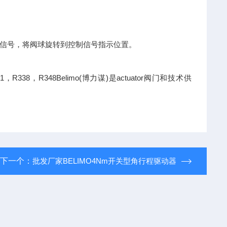
信号，将阀球旋转到控制信号指示位置。
31，R338，R348Belimo(博力谋)是actuator阀门和技术供
下一个：
批发厂家BELIMO4Nm开关型角行程驱动器