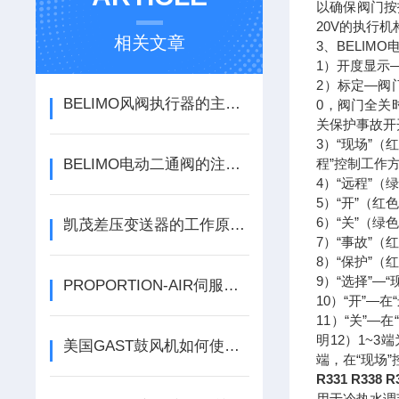
以确保阀门按
20V的执行机
相关文章
3、BELIM
1）开度显示—
2）标定—阀
BELIMO风阀执行器的主要作用是控制风阀的开启和关闭
0，阀门全关
关保护事故开
3）“现场”
BELIMO电动二通阀的注意细节，让你一次性看懂
程”控制工作
4）“远程”
5）“开”（
6）“关”（
凯茂差压变送器的工作原理是什么
7）“事故”
8）“保护”
9）“选择”—
PROPORTION-AIR伺服阀与比例阀有什么区别
10）“开”
11）“关”
明12）1~
美国GAST鼓风机如何使用操作
端，在“现场
R331 R338
用于冷热水调