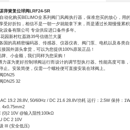
弹簧复位球阀LRF24-SR
自动化购买BELIMO全系列阀门风阀执行器，保准您买的放心，用的
享受好折扣，相信不是一朝一夕就能拿下来，而是通过长期慢慢累积
化设备有限公司 专业供应进口备件多年。
道花园新村红荔路39号信德兰大厦
各国的高精密编码器、传感器、仪器仪表、阀门泵、电机以及各类自
直接国外源头拿货，可以为您提供100%原装正品！
品牌、小金额，我们同样为您采购！
SR是搏力谋为更好控制球阀运行而设计的调节型执行器。性能高度可
停止。安装简便，仅需一个螺栓便可直接安装在球阀上。
DN25
DN25 32
 19.2 28.8V, 50/60Hz / DC 21.6 28.8V功耗 运行：2.5W 保持
4x0.75mm2
(0)2 10V @输入阻性100kΩ
DC 2 10V
III (安全低压)