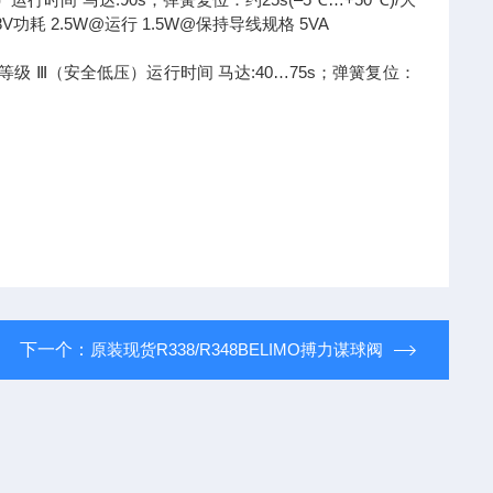
28.8V功耗 2.5W@运行 1.5W@保持导线规格 5VA
电气保护等级 Ⅲ（安全低压）运行时间 马达:40…75s；弹簧复位：
下一个：
原装现货R338/R348BELIMO搏力谋球阀