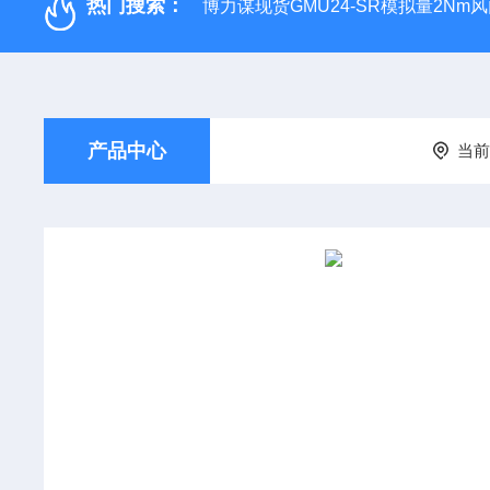
热门搜索：
博力谋现货GMU24-SR模拟量2Nm
产品中心
当