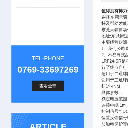
值得拥有搏力谋
选择东莞天骥
持及帮助才能
东莞天骥自动
地址;东城街
主要经营欧洲
1、我们公司
2、不易寻找
TEL-PHONE
LRF24-
0769-33697269
行至终点自行
适用于二通球阀
适用于三通球阀
查看全部
扭矩 4NM
具体参数 ：
额定电压范围 AC
连接电缆 1m，
控制信号Y DC 
位置反馈信号U 
防触电保护等级 
ARTICLE