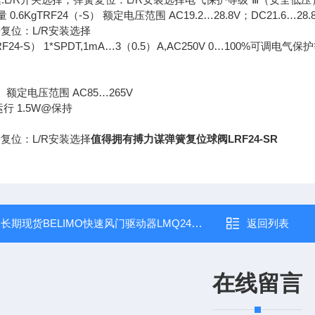
重量 0.6KgTRF24（-S） 额定电压范围 AC19.2…28.8V；DC21.6…
复位：L/R安装选择
24-S） 1*SPDT,1mA…3（0.5）A,AC250V 0…100%可调
S） 额定电压范围 AC85…265V
运行 1.5W@保持
复位：L/R安装选择
值得拥有搏力谋弹簧复位球阀LRF24-SR
：
长期现货BELIMO快速风门驱动器LMQ24A-SR
返回列表
在线留言