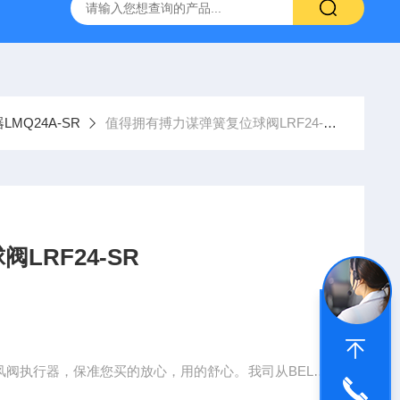
空计
SMC比例阀ITV2050-312L
KNF气体隔膜泵
GEF
LMQ24A-SR
值得拥有搏力谋弹簧复位球阀LRF24-SR
LRF24-SR
风阀执行器，保准您买的放心，用的舒心。我司从BELIM
才能享受好折扣，相信不是一朝一夕就能拿下来，而是通