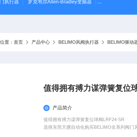
风门执行器
罗克韦尔Allen-Bradley变频器
德国Leybold真
前位置：
首页
产品中心
BELIMO风阀执行器
BELIMO驱动器
值得拥有搏力谋弹簧复位球阀
产品简介
值得拥有搏力谋弹簧复位球阀LRF24-SR
选择东莞天骥自动化购买BELIMO全系列阀门
O品牌慢慢做起来得到厂家的大力支持及帮助