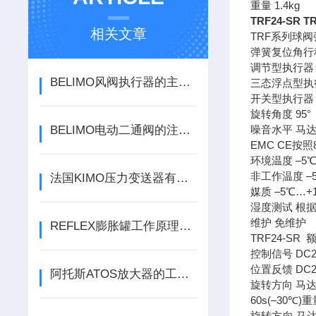
重量 1.4kg
TRF24-SR
相关文章
TRF系列球
弹簧复位角行
调节型执行器 T
BELIMO风阀执行器的主要作用是控制风阀的开启和关闭
三态浮点型执行器
开关型执行器 
旋转角度 95°
BELIMO电动二通阀的注意细节，让你一次性看懂
噪音水平 马达
EMC CE按照8
环境温度 –5℃
非工作温度 –
法国KIMO压力变送器有什么作用
媒质 –5℃…+
湿度测试 根据EN
维护 免维护
REFLEX膨胀罐工作原理是什么？
TRF24-SR 
控制信号 DC2(
位置反馈 DC
阿托斯ATOS放大器的工作原理是什么
旋转方向 马达
60s(–30℃)
旋转方向 马达