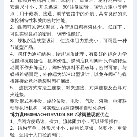
1、蝶阀具有结构简单、体积小、重量轻、材料耗用省，
安装尺寸小，开关迅速、90°往复回转，驱动力矩小等特
点，用于截断、接通、调节管路中的介质，具有良好的流
体控制特性和关闭密封性能。
2、蝶阀可以运送泥浆，在管道口积存液体少。 低压下，
可以实现良好的密封。 调节性能好。
3、蝶板的流线型设计，使流体阻力损失小，可谓是一种
节能型产品。
4、阀杆为通杆结构，经过调质处理，有良好的综合力学
性能和抗腐蚀性，抗擦伤性。蝶阀启闭时阀杆只作旋转运
动而不作升降运行，阀杆的填料不易破坏，密封可靠。与
蝶板锥销固定，外伸端为防冲出型设计，以免在阀杆与蝶
板连接处意外断裂时阀杆崩出。
5、 连接方式有法兰连接、对夹连接、对焊连接及凸耳对
夹连接。
驱动形式有手动、蜗轮传动、电动、 气动、液动、电液联
动等执行机构，可实现远距离控制和自动化操作。
博力谋R6099AO+GRVU24-SR-7球阀整现货
优点
1、启闭方便迅速、省力、流体阻力小，可以经常操作。
2、结构简单，外形尺寸小，结构长度短，体积小，重量
轻，适用于大口径的阀门。