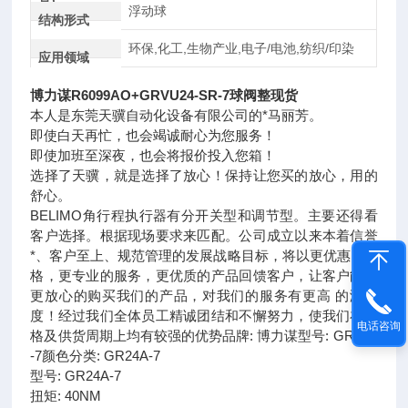
置)
浮动球
结构形式
环保,化工,生物产业,电子/电池,纺织/印染
应用领域
博力谋R6099AO+GRVU24-SR-7球阀整现货
本人是东莞天骥自动化设备有限公司的*马丽芳。
即使白天再忙，也会竭诚耐心为您服务！
即使加班至深夜，也会将报价投入您箱！
选择了天骥，就是选择了放心！保持让您买的放心，用的
舒心。
BELIMO角行程执行器有分开关型和调节型。主要还得看
客户选择。根据现场要求来匹配。公司成立以来本着信誉
*、客户至上、规范管理的发展战略目标，将以更优惠的价
格，更专业的服务，更优质的产品回馈客户，让客户能够
更放心的购买我们的产品，对我们的服务有更高 的满意
度！经过我们全体员工精诚团结和不懈努力，使我们在价
电话咨询
格及供货周期上均有较强的优势品牌: 博力谋型号: GR24A
-7颜色分类: GR24A-7
型号: GR24A-7
扭矩: 40NM