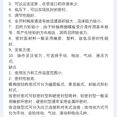
3、可以运送泥浆，在管道口积存液体少。
4、低压下，可以实现良好的密封。
5、调节性能好。
6、全开时阀座通道有效流通面积较大，流体阻力较小。
7、启闭力矩较小，由于转轴两侧蝶板受介质作用基本相
等，而产生转矩的方向相反，因而启闭较省力。
8、密封面材料一般采用橡胶、塑料、故低压密封性能
好。
9、安装方便。
10、操作灵活省力，可选择手动、电动、气动、液压方
式。
缺点
1、使用压力和工作温度范围小。
2、密封性较差。
蝶阀按结构形式可分为偏置板式、垂直板式、斜板式和杠
杆式。
按密封形式可软密封型和硬密封型两种。软密封型一般采
用橡胶环密封，硬密封型通常采用金属环密封。
按连接型式可分为法兰连接和对夹式连接；按传动方式可
分为手动、齿轮传动、气动、液动和电动几种。