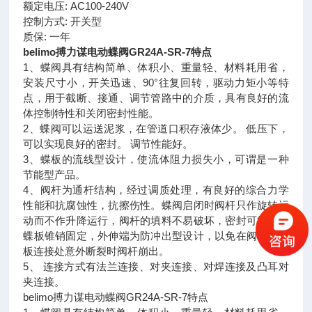
额定电压: AC100-240V
控制方式: 开关型
质保: 一年
belimo搏力谋电动蝶阀GR24A-SR-7特点
1、蝶阀具有结构简单、体积小、重量轻、材料耗用省，
安装尺寸小，开关迅速、90°往复回转，驱动力矩小等特
点，用于截断、接通、调节管路中的介质，具有良好的流
体控制特性和关闭密封性能。
2、蝶阀可以运送泥浆，在管道口积存液体少。 低压下，
可以实现良好的密封。 调节性能好。
3、蝶板的流线型设计，使流体阻力损失小，可谓是一种
节能型产品。
4、阀杆为通杆结构，经过调质处理，有良好的综合力学
性能和抗腐蚀性，抗擦伤性。蝶阀启闭时阀杆只作旋转运
动而不作升降运行，阀杆的填料不易破坏，密封可靠。与
蝶板锥销固定，外伸端为防冲出型设计，以免在阀杆与蝶
板连接处意外断裂时阀杆崩出。
5、 连接方式有法兰连接、对夹连接、对焊连接及凸耳对
夹连接。
belimo搏力谋电动蝶阀GR24A-SR-7特点