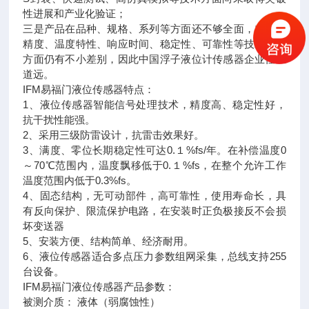
性进展和产业化验证；
三是产品在品种、规格、系列等方面还不够全面，在测量
精度、温度特性、响应时间、稳定性、可靠性等技术指标
方面仍有不小差别，因此中国浮子液位计传感器企业任重
道远。
IFM易福门液位传感器特点：
1、液位传感器智能信号处理技术，精度高、稳定性好，
抗干扰性能强。
2、采用三级防雷设计，抗雷击效果好。
3、满度、零位长期稳定性可达0.１%fs/年。在补偿温度0
～70℃范围内，温度飘移低于0.１%fs，在整个允许工作
温度范围内低于0.3%fs。
4、固态结构，无可动部件，高可靠性，使用寿命长，具
有反向保护、限流保护电路，在安装时正负极接反不会损
坏变送器
5、安装方便、结构简单、经济耐用。
6、液位传感器适合多点压力参数组网采集，总线支持255
台设备。
IFM易福门液位传感器产品参数：
被测介质： 液体（弱腐蚀性）