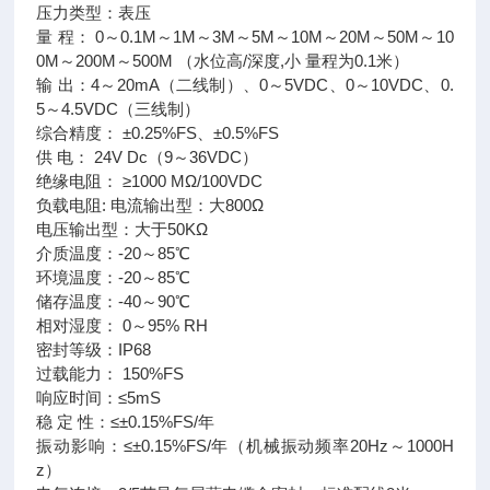
压力类型：表压
量 程： 0～0.1M～1M～3M～5M～10M～20M～50M～10
0M～200M～500M （水位高/深度,小 量程为0.1米）
输 出：4～20mA（二线制）、0～5VDC、0～10VDC、0.
5～4.5VDC（三线制）
综合精度： ±0.25%FS、±0.5%FS
供 电： 24V Dc（9～36VDC）
绝缘电阻： ≥1000 MΩ/100VDC
负载电阻: 电流输出型：大800Ω
电压输出型：大于50KΩ
介质温度：-20～85℃
环境温度：-20～85℃
储存温度：-40～90℃
相对湿度： 0～95% RH
密封等级：IP68
过载能力： 150%FS
响应时间：≤5mS
稳 定 性：≤±0.15%FS/年
振动影响：≤±0.15%FS/年（机械振动频率20Hz～1000H
z）