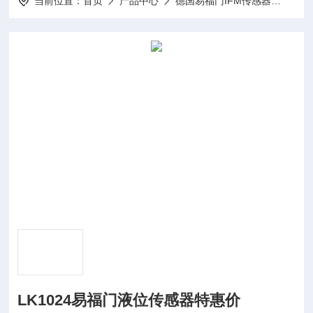
当前位置：
首页
产品中心
德国易福门IFM传感器
IFM
LK1024易福门液位传感器特惠价