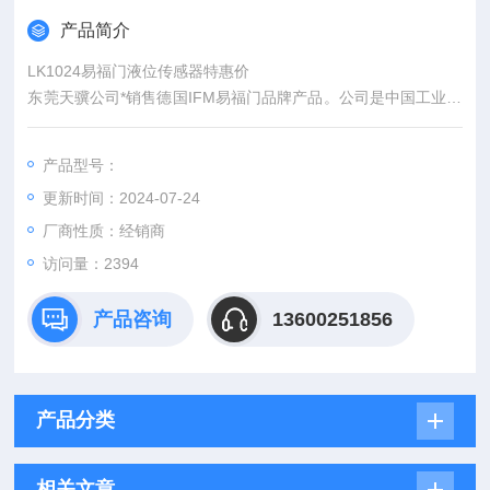
产品简介
LK1024易福门液位传感器特惠价
东莞天骥公司*销售德国IFM易福门品牌产品。公司是中国工业自
动化领域的服务贸易商，专业从事各种欧美中的工控自动化产品
的进口贸易与工程服务。经过多年的不懈努力，公司与众多较有
产品型号：
名的机电行业*及一千余家专业厂商密切合作，形成了一个稳定而
更新时间：2024-07-24
高效的化供应链体系，竭尽全力为客户提供QUAN方位的*服务。
厂商性质：经销商
访问量：2394
产品咨询
13600251856
产品分类
相关文章