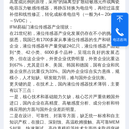
高度成比例的原理，采用*的隔离型扩散硅敏感元件或陶瓷
电容压力敏感传感器，将静压转换为电信号，再经过温度
补偿和线性修正，转化成标准电信号（一般为4～20mA/1
～5VDC）。
IFM易福门液位传感器产业现状：
在21世纪初，液位传感器产业化发展仍存在不小的挑战。
据悉，我国已有1700多家从事液位传感器的生产和研发的
电话咨询
企业，液位传感器年产量突破24亿只，液位传感器产品达
到*类、42小类、6000多个品种，呈现出良好的发展态
势，但在这企业中，外资企业优势明显，外资企业比重达
到67%，尤其是日本、美国、韩国和德国，国有企业和民
族企业所占比重仅为33%。国内外企业综合实力悬殊，规
模小，人才短缺、研发能力弱，难与国外企业抗衡。
更关键的是，在技术上，国内液位传感器技术薄弱，主要
有以下三点：
一是，核心技术和基础能力欠缺，核心芯片严重依赖国外
进口，国内企业在高精度、高敏感度分析、成分分析和特
殊应用的方面与国外企业差距明显。
二是在设计、可靠性、封装等方面，缺乏统一标准和自主
知识产权，在接口、深刻蚀、高温欧姆接触、高可靠MEM
S封装、快速测试、高仿真模拟等技术方面尚未取得突破