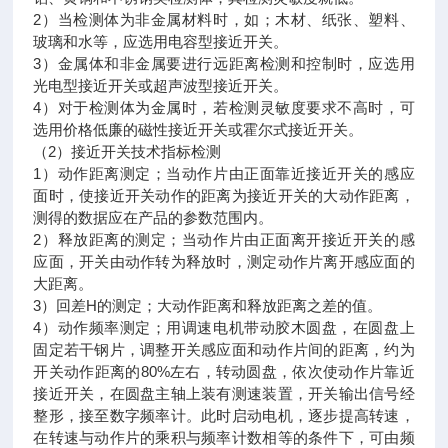
2）当检测体为非金属材料时，如；木材、纸张、塑料、
玻璃和水等，应选用电容型接近开关。
3）金属体和非金属要进行远距离检测和控制时，应选用
光电型接近开关或超声波型接近开关。
4）对于检测体为金属时，若检测灵敏度要求不高时，可
选用价格低廉的磁性接近开关或霍尔式接近开关。
（2）接近开关技术指标检测
1）动作距离测定；当动作片由正面靠近接近开关的感应
面时，使接近开关动作的距离为接近开关的大动作距离，
测得的数据应在产品的参数范围内。
2）释放距离的测定；当动作片由正面离开接近开关的感
应面，开关由动作转为释放时，测定动作片离开感应面的
大距离。
3）回差H的测定；大动作距离和释放距离之差的值。
4）动作频率测定；用调速电机带动胶木圆盘，在圆盘上
固定若干钢片，调整开关感应面和动作片间的距离，约为
开关动作距离的80%左右，转动圆盘，依次使动作片靠近
接近开关，在圆盘主轴上装有测速装置，开关输出信号经
整形，接至数字频率计。此时启动电机，逐步提高转速，
在转速与动作片的乘积与频率计数相等的条件下，可由频