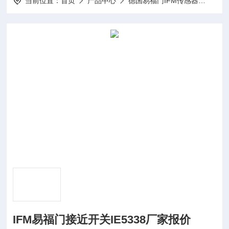
当前位置：
首页
产品中心
德国易福门IFM传感器
IFM
IFM易福门接近开关IE5338厂家报价