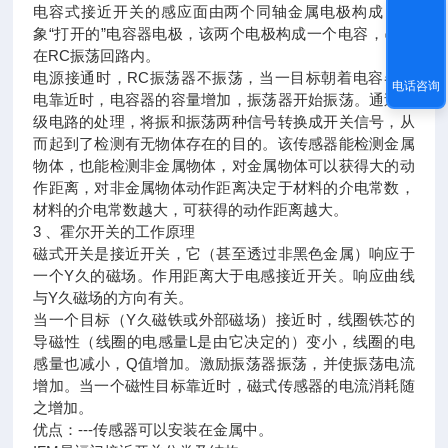
电容式接近开关的感应面由两个同轴金属电极构成，很
象“打开的”电容器电极，该两个电极构成一个电容，串接
在RC振荡回路内。
电源接通时，RC振荡器不振荡，当一目标朝着电容器的
电话咨询
电靠近时，电容器的容量增加，振荡器开始振荡。通过后
级电路的处理，将振和振荡两种信号转换成开关信号，从
而起到了检测有无物体存在的目的。该传感器能检测金属
物体，也能检测非金属物体，对金属物体可以获得大的动
作距离，对非金属物体动作距离决定于材料的介电常数，
材料的介电常数越大，可获得的动作距离越大。
3 、霍尔开关的工作原理
磁式开关是接近开关，它（甚至透过非黑色金属）响应于
一个Y久的磁场。作用距离大于电感接近开关。响应曲线
与Y久磁场的方向有关。
当一个目标（Y久磁铁或外部磁场）接近时，线圈铁芯的
导磁性（线圈的电感量L是由它决定的）变小，线圈的电
感量也减小，Q值增加。激励振荡器振荡，并使振荡电流
增加。当一个磁性目标靠近时，磁式传感器的电流消耗随
之增加。
优点：---传感器可以安装在金属中。