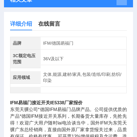
详细介绍
在线留言
品牌
IFM/德国易福门
3C额定电压
36V及以下
范围
文体,能源,建材/家具,包装/造纸/印刷,纺织/
应用领域
印染
IFM易福门接近开关IE5338厂家报价
东莞天骥公司*德国IFM易福门品牌产品。公司提供优质的
产品*德国IFM接近开关系列，长期备货大量库存，先抢先
得！欢迎广大用户随时lai电洽谈当中，国外IFM为东莞天
骥广东总经销商，直接由国外原厂家拿货报关过来，品质
有保证，价格有优惠， 可开票13%增值税税及含运费，选