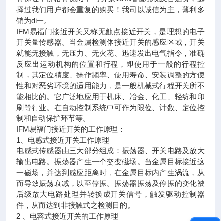
择过我们用户都会重复的购买！我司以诚信为主，薄利多
销为di一。
IFM易福门接近开关又称无触点接近开关，是理想的电子
开关量传感器。当金属检测体接近开关的感应区域，开关
就能无接触，无压力、无火花、迅速发出电气指令，准确
反应出运动机构的位置和行程，即使用于一般的行程控
制，其定位精度、操作频率、使用寿命、安装调整的方便
性和对恶劣环境的适用能力，是一般机械式行程开关所不
能相比的。它广泛地应用于机床、冶金、化工、轻纺和印
刷等行业。在自动控制系统中可作为限位、计数、定位控
制和自动保护环节等。
IFM易福门接近开关的工作原理：
1、电感式接近开关工作原理
电感式传感器由三大部分组成：振荡器、开关电路及放大
输出电路。振荡器产生一个交变磁场。当金属目标接近这
一磁场，并达到感应距离时，在金属目标内产生涡流，从
而导致振荡衰减，以至停振。振荡器振荡及停振的变化被
后级放大电路处理并转换成开关信号，触发驱动控制器
件，从而达到非接触式之检测目的。
2 、电容式接近开关的工作原理