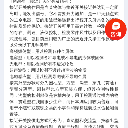
IFM易福门接近开关分类及结构：
接近开关的作用是当某物体与接近开关接近并达到一定距
离时，能发出信号。它不需要外力施加，是一种无触点式
的主令电器。它的用途已远远超出行程开关所具备的行程
控制及限位保护。接近开关可用于高速计数、检测金属体
的存在、测速、液位控制、检测零件尺寸以及用作无触点
式按钮等。就目前应用较为广泛的接近开关按工作原理可
以分为以下几种类型：
高频振荡型：用以检测各种金属体
电容型：用以检测各种导电或不导电的液体或固体
光电型：用以检测所有不透光物质
超声波型：用以检测不透过超声波的物质
电磁感应型：用以检测导磁或不导磁金属
按其外型形状可分为园柱型、方型、沟型、穿孔（贯通）
型和分离型。园柱型比方型安装方便，但其检测特性相
同，沟型的检测部位是在槽内侧，用于检测通过槽内的物
体，贯通型在我国很少生产，而日本则应用较为普遍，可
用于小螺钉或滚珠之类的小零件和浮标组装成水位检测装
置等。
接近开关按供电方式可分为；直流型和交流型，按输出型
式又可分为直流两线制、直流三线制、直流四线制、交流