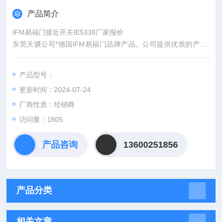
产品简介
IFM易福门接近开关IE5338厂家报价
东莞天骥公司*德国IFM易福门品牌产品。公司提供优质的产品*
德国IFM接近开关系列，长期备货大量库存，先抢先得！欢迎广
大用户随时lai电洽谈当中，国外IFM为东莞天骥广东总经销商，
产品型号：
直接由国外原厂家拿货报关过来，品质有保证，价格有优惠， 可
更新时间：2024-07-24
开票13%增值税税及含运费，选择过我们用户都会重复的购买！
我司以诚信为主，薄利多销为di一。
厂商性质：经销商
访问量：1805
产品咨询
13600251856
产品分类
相关文章