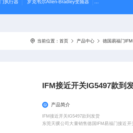
风门执行器
罗克韦尔Allen-Bradley变频器
德国Leybold真
当前位置：
首页
产品中心
德国易福门IF
IFM接近开关IG5497款到
产品简介
IFM接近开关IG5497款到发货
东莞天骥公司大量销售德国IFM易福门接近
地证明，所有资料齐全，我们可以提供客户以