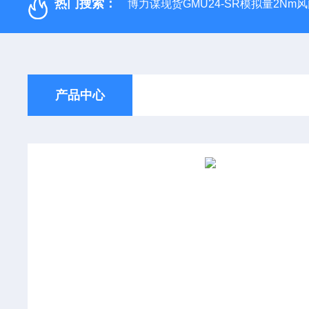
热门搜索：
博力谋现货GMU24-SR模拟量2Nm
产品中心