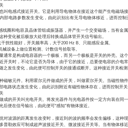
关
也叫电感式接近开关。它是利用导电物体在接近这个能产生电磁场
内部电路参数发生变化，由此识别出有无导电物体移近，进而控制
电感线圈和电容及晶体管组成振荡器，并产生一个交变磁场，当有金
这种变化被后极放大处理后转换成晶体管开关信号输出。
抗干扰性能好，开关频率高，大于200 Hz B、只能感应金属。
种机械设备上做位置检测、计数信号拾取等。
量通常是构成电容器的一个极板，而另一个极板是开关的外壳。这
近开关时，不论它是否为导体，由于它的接近，总要使电容的介电
随之发生变化，由此便可控制开关的接通或断开。这种接近开关检测
种磁敏元件。利用霍尔元件做成的开关，叫做霍尔开关。当磁性物
部电路状态发生变化，由此识别附近有磁性物体存在，进而控制开关
关
做成的开关叫光电开关。将发光器件与光电器件按一定方向装在同
光后便在信号输出，由此便可“感知”有物体接近。
统对波源的距离发生改变时，接近到的波的频率会发生偏移，这种
多普勒效应可制成超声波接近开关、微波接近开关等。当有物体移