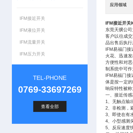
应用领域
IFM接近开关
IFM接近开关I
东莞天骥公司
IFM液位开关
客户以往成交
IFM流量开关
品出售后执行
IFM易福门
IFM压力开关
火花、迅速发
方便性和对恶
制系统中可作
IFM易福门
TEL-PHONE
体是按一定的
0769-33697269
响应特性被称
一、接近传感
1、无触点输
查看全部
2、非检测，
3、即使在有
4、小型感测
5、反应速度