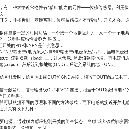
点
，有一种对接近它物件有“感知”能力的元件——位移传感器。利用
关。
开关，并接近到一定距离时，位移传感器才有“感知”，开关才会。通
物体是按一定的时间间隔，一个接一个地接近开关，又一个一个地
的。这种响应特性被称为“响应”。
近开关的PNP和NPN是什么意思：
NPN型输出型(电流流入)和PNP输出型(电流流出)两种，当电流流出
tput）流到负载（load）上，进入负载, 然后流到接地端。而电流
(output)，然后流到接地端(GND)，后进入系统的地（GND）。
有信号触发时，信号输出线OUT和GND连接，相当于OUT输出低电平
有信号触发时，信号输出线OUT和VCC连接，相当于OUT输出高电平
接近开关种类：
器可以根据不同的原理和不同的方法做成，而不电感式接近开关电感
近开关有以下几种：
要电源，通过磁力感应控制开关的闭合状态。当磁 或者铁质触发
非接触式，免维护，环保。