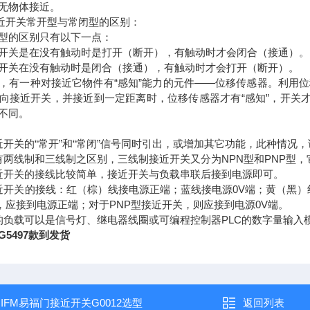
无物体接近。
接近开关常开型与常闭型的区别：
型的区别只有以下一点：
开关是在没有触动时是打开（断开），有触动时才会闭合（接通）。
开关在没有触动时是闭合（接通），有触动时才会打开（断开）。
，有一种对接近它物件有“感知”能力的元件——位移传感器。利用
向接近开关，并接近到一定距离时，位移传感器才有“感知”，开关才
不同。
近开关的“常开”和“常闭”信号同时引出，或增加其它功能，此种情况
有两线制和三线制之区别，三线制接近开关又分为NPN型和PNP型
近开关的接线比较简单，接近开关与负载串联后接到电源即可。
近开关的接线：红（棕）线接电源正端；蓝线接电源0V端；黄（黑）
，应接到电源正端；对于PNP型接近开关，则应接到电源0V端。
的负载可以是信号灯、继电器线圈或可编程控制器PLC的数字量输入
G5497款到发货
：
IFM易福门接近开关G0012选型
返回列表