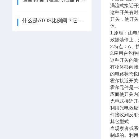
涡流式接近开
这种开关有时
开关，使开关
什么是ATOS比例阀？它的工作原理是怎样的
体。
1.原理：由
致振荡停止，
2.特点：A、
3.应用在各
这种开关的测
有物体移向接
的电路状态也
霍尔接近开关
霍尔元件是一
应而使开关内
光电式接近开
利用光电效应
件接收到反射
其它型式
当观察者或系
制成的。利用