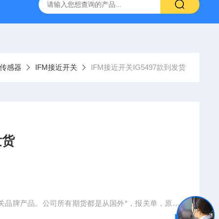
空计
SMC比例阀ITV2050-312L
KNF气体隔膜泵
GEF
M传感器
IFM接近开关
IFM接近开关IG5497款到发货
发货
开关品牌产品。公司所有期货都是从国外*，报关单，原产
往成交过的终 端大客户的让你们随时了解我们公司的货