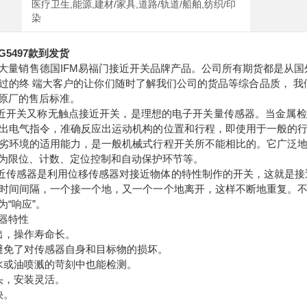
医疗卫生,能源,建材/家具,道路/轨道/船舶,纺织/印
染
G5497款到发货
大量销售德国IFM易福门接近开关品牌产品。公司所有期货都是从国
过的终 端大客户的让你们随时了解我们公司的货品等综合品质， 我
原厂的售后标准。
接近开关又称无触点接近开关，是理想的电子开关量传感器。当金属
出电气指令，准确反应出运动机构的位置和行程，即使用于一般的
劣环境的适用能力，是一般机械式行程开关所不能相比的。它广泛
为限位、计数、定位控制和自动保护环节等。
接近传感器是利用位移传感器对接近物体的特性制作的开关，这就是接
时间间隔，一个接一个地，又一个一个地离开，这样不断地重复。
为“响应”。
器特性
出，操作寿命长。
避免了对传感器自身和目标物的损坏。
水或油喷溅的苛刻中也能检测。
头，安装灵活。
快。