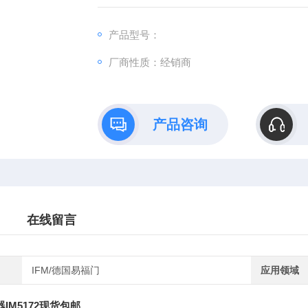
回报新老客户
产品型号：
厂商性质：经销商
产品咨询
在线留言
IFM/德国易福门
应用领域
器IM5172现货包邮