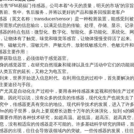
出售*IFM易福门传感器。公司本着“今天的质量，明天的市场”的
售前、售中、售后服务，并将以更好的产品和服务回报新老客户
感器（英文名称：transducer/sensor）是一种检测装置，
所需形式的信息输出，以满足信息的传输、处理、存储、显示、记录
传感器的特点包括：微型化、数字化、智能化、多功能化、系统化、
，让物体有了触觉、味觉和嗅觉等感官，让物体慢慢变得活了起来
件、磁敏元件、湿敏元件、声敏元件、放射线敏感元件、色敏元件和
传感器主要作用：
界获取信息，必须借助于感觉器官。
身的感觉器官，在研究自然现象和规律以及生产活动中它们的功能
人类五官的延长，又称之为电五官。
到来，世界开始进入信息时代。在利用信息的过程中，首先要解决
主要途径与手段。
产尤其是自动化生产过程中，要用各种传感器来监视和控制生产过
量。因此可以说，没有众多的优良的传感器，现代化生产也就失去了
究中，传感器更具有突出的地位。现代科学技术的发展，进入了许
fm的粒子世界，纵向上要观察长达数十万年的天体演化，短到 s的
重要作用的各种技术研究，如超高温、超低温、超高压、超高真空
息，没有相适应的传感器是不可能的。许多基础科学研究的障碍，
感器的出现，往往会导致该领域内的突破。一些传感器的发展，往往