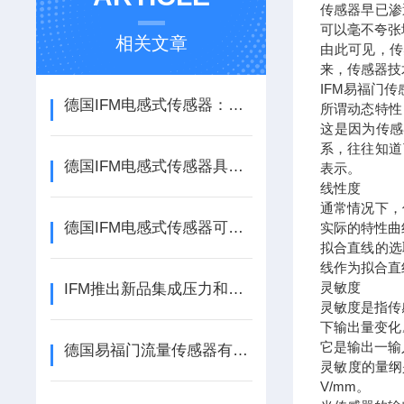
传感器早已渗
可以毫不夸张
相关文章
由此可见，传
来，传感器技
IFM易福门
德国IFM电感式传感器：工业自动化领域的精准守护者
所谓动态特性
这是因为传感
系，往往知道
德国IFM电感式传感器具有很高的测量精度和分辨率
表示。
线性度
通常情况下，
德国IFM电感式传感器可以用于检测金属和非金属物体的位置和距离
实际的特性曲
拟合直线的选
线作为拟合直
灵敏度
IFM推出新品集成压力和温度传感器
灵敏度是指传
下输出量变化
它是输出一输
德国易福门流量传感器有哪些种类
灵敏度的量纲
V/mm。