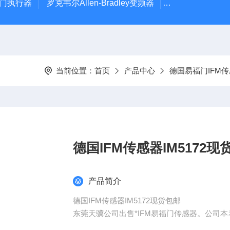
风门执行器
罗克韦尔Allen-Bradley变频器
德国Leybold真
当前位置：
首页
产品中心
德国易福门IFM
德国IFM传感器IM5172现
产品简介
德国IFM传感器IM5172现货包邮
东莞天骥公司出售*IFM易福门传感器。公司
的营销工程师和技术服务工程师为客户提供