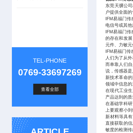
东莞天骥公司
户提供全面的
IFM易福门传
电信号或其他
IFM易福门
的存在和发展
元件、力敏元
IFM易福门
人们为了从外
TEL-PHONE
而单靠人们自
0769-33697269
说，传感器是
新技术革命的
领域中信息的
查看全部
在现代工业生
产品达到的质
在基础学科研
上要观察小到
新材料等具有
直接获取的信
ARTICLE
敏度的检测传