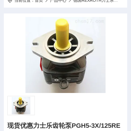
当前位置：
首页
产品中心
德国REXROTH力士乐
Rex
现货优惠力士乐齿轮泵PGH5-3X/125RE