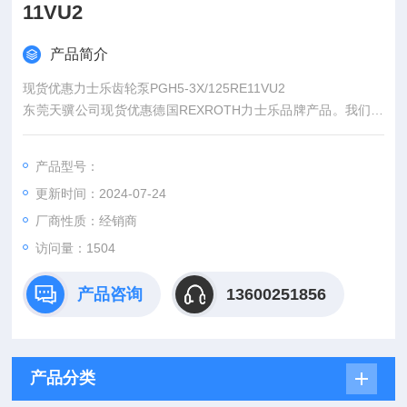
11VU2
产品简介
现货优惠力士乐齿轮泵PGH5-3X/125RE11VU2
东莞天骥公司现货优惠德国REXROTH力士乐品牌产品。我们的
优势是：
1.原产地采购，产品质量保证——*
产品型号：
2.原厂直销，没有中间商赚差价——价格实惠
更新时间：2024-07-24
3.物流，直达——货期稳定
4.供应商多样、全面——与欧洲3000多家供应商建立长期战略合
厂商性质：经销商
作
访问量：1504
5.效率高，报价快。
产品咨询
13600251856
产品分类