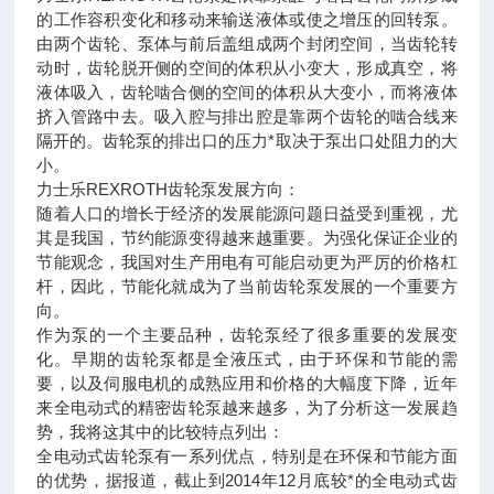
的工作容积变化和移动来输送液体或使之增压的回转泵。
由两个齿轮、泵体与前后盖组成两个封闭空间，当齿轮转
动时，齿轮脱开侧的空间的体积从小变大，形成真空，将
液体吸入，齿轮啮合侧的空间的体积从大变小，而将液体
挤入管路中去。吸入腔与排出腔是靠两个齿轮的啮合线来
隔开的。齿轮泵的排出口的压力*取决于泵出口处阻力的大
小。
力士乐REXROTH齿轮泵发展方向：
随着人口的增长于经济的发展能源问题日益受到重视，尤
其是我国，节约能源变得越来越重要。为强化保证企业的
节能观念，我国对生产用电有可能启动更为严厉的价格杠
杆，因此，节能化就成为了当前齿轮泵发展的一个重要方
向。
作为泵的一个主要品种，齿轮泵经了很多重要的发展变
化。早期的齿轮泵都是全液压式，由于环保和节能的需
要，以及伺服电机的成熟应用和价格的大幅度下降，近年
来全电动式的精密齿轮泵越来越多，为了分析这一发展趋
势，我将这其中的比较特点列出：
全电动式齿轮泵有一系列优点，特别是在环保和节能方面
的优势，据报道，截止到2014年12月底较*的全电动式齿