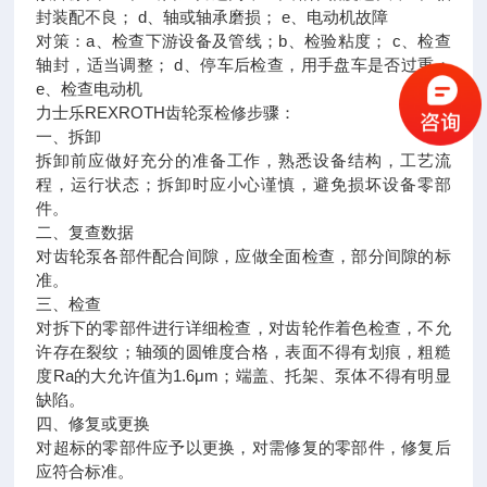
封装配不良； d、轴或轴承磨损； e、电动机故障
对策：a、检查下游设备及管线；b、检验粘度； c、检查
轴封，适当调整； d、停车后检查，用手盘车是否过重；
e、检查电动机
力士乐REXROTH齿轮泵检修步骤：
一、拆卸
拆卸前应做好充分的准备工作，熟悉设备结构，工艺流
程，运行状态；拆卸时应小心谨慎，避免损坏设备零部
件。
二、复查数据
对齿轮泵各部件配合间隙，应做全面检查，部分间隙的标
准。
三、检查
对拆下的零部件进行详细检查，对齿轮作着色检查，不允
许存在裂纹；轴颈的圆锥度合格，表面不得有划痕，粗糙
度Ra的大允许值为1.6μm；端盖、托架、泵体不得有明显
缺陷。
四、修复或更换
对超标的零部件应予以更换，对需修复的零部件，修复后
应符合标准。