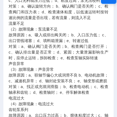
c、入口无料或压力过低； d、粘度过高，泵无法咬料
对策： a、确认旋转方向； b、确认阀门是否关闭； c、检
查阀门和压力表； d、检查液体粘度，以低速运转时按转
速比例的流量是否出现，若有流量，则流入不足
流量不足
（2）故障现象：泵流量不足
故障原因：a、吸入或排出阀关闭； b、入口压力低； c、
出口管线堵塞； d、填料箱泄漏；e、转速过低
对策：a、确认阀门是否关闭；b、检查阀门是否打开；
c、确认排出量是否正常； d、紧固；大量泄漏影响生产
时，应停止运转，拆卸检查； e、检查泵轴实际转速
声音异常
（3）故障现象：声音异常
故障原因：a、联轴节偏心大或润滑不良 b、电动机故障；
c、减速机异常； d、轴封处安装不良； e、轴变形或磨损
对策：a、找正或充填润滑脂； b、检查电动机； c、检查
轴承和齿轮； d、检查轴封； e、停车解体检查
电流过大
（4）故障现象：电流过大
齿轮泵系列
故障原因：a、出口压力过高； b、熔体粘度过大；c、轴