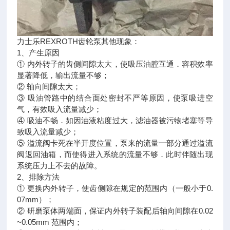
力士乐REXROTH齿轮泵其他现象：
1、产生原因
① 内外转子的齿侧间隙太大，使吸压油腔互通．容积效率
显著降低，输出流量不够；
② 轴向间隙太大；
③ 吸油管路中的结合面处密封不严等原因，使泵吸进空
气，有效吸入流量减少；
④ 吸油不畅．如因油液粘度过大，滤油器被污物堵塞等导
致吸入流量减少；
⑤ 溢流阀卡死在半开度位置，泵来的流量一部分通过溢流
阀返回油箱，而使得进入系统的流量不够．此时伴随出现
系统压力上不去的故障。
2、排除方法
① 更换内外转子，使齿侧隙在规定的范围内（一般小于0.
07mm）；
② 研磨泵体两端面，保证内外转子装配后轴向间隙在0.02
~0.05mm 范围内；