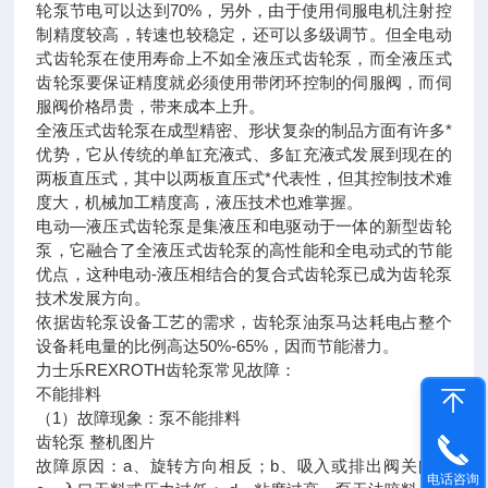
轮泵节电可以达到70%，另外，由于使用伺服电机注射控
制精度较高，转速也较稳定，还可以多级调节。但全电动
式齿轮泵在使用寿命上不如全液压式齿轮泵，而全液压式
齿轮泵要保证精度就必须使用带闭环控制的伺服阀，而伺
服阀价格昂贵，带来成本上升。
全液压式齿轮泵在成型精密、形状复杂的制品方面有许多*
优势，它从传统的单缸充液式、多缸充液式发展到现在的
两板直压式，其中以两板直压式*代表性，但其控制技术难
度大，机械加工精度高，液压技术也难掌握。
电动—液压式齿轮泵是集液压和电驱动于一体的新型齿轮
泵，它融合了全液压式齿轮泵的高性能和全电动式的节能
优点，这种电动-液压相结合的复合式齿轮泵已成为齿轮泵
技术发展方向。
依据齿轮泵设备工艺的需求，齿轮泵油泵马达耗电占整个
设备耗电量的比例高达50%-65%，因而节能潜力。
力士乐REXROTH齿轮泵常见故障：
不能排料
（1）故障现象：泵不能排料
齿轮泵 整机图片
故障原因：a、旋转方向相反；b、吸入或排出阀关闭；
电话咨询