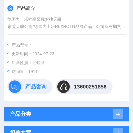
产品简介
德国力士乐柱塞泵现货找天骥
东莞天骥公司*德国力士乐REXROTH品牌产品。公司所有期货都
是从国外*，报关单 原产地证明 所有资料齐全 我们可以提供客户
以往成交过的终端大客户的 让你们随时了解我们公司的货品等综
产品型号：
合品质， 我们承诺所有产品 期货如果不是*全新假一赔十，我们
更新时间：2024-07-23
所有产品出售后 执行原厂的售后标准。
厂商性质：经销商
访问量：1911
产品咨询
13600251856
产品分类
相关文章