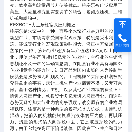
凑、效率高和流量调节方便等优点。柱塞泵被广泛应用于
高压、大流量和流量需要调节的场合，诸如液压机、工程
机械和船舶中。
REXROTH力士乐柱塞泵应用概述：
柱塞泵是水泵中的一种，而整个水泵行业是典型的投资拉
动型产业，市场需求受国家宏观政策，特别是受水利、建
筑、能源等行业的宏观政策影响很大。液压柱塞泵属于柱
电话咨询
塞泵的一种，液压行业还没有年产值达10亿元以上的企
业，即使是年产值超过5亿元的企业也*，全行业的年销售
总额还不及一家的年销售总额。在配套行业不具备与国外
企业相竞争的能力时，进口产品对国内市场的人为控制手
段就会是强势和无所顾及的。工程机械的大部分利润被配
套件拿走的事实，既让主机生产企业痛苦不堪，又无可奈
何。基于这种情况，主机厂以及其他产业领域的资金正不
断进入液压产业。就投资十多亿元进入液压行业。而这种
态势无疑将加大行业内的竞争强度，改变原有的产业格局
和秩序。柱塞泵是一种典型的容积式水力机械，由原动机
驱动，把输入的机械能转换成为液体的压力能，再以压
力、流量的形式输入到系统中去，它是液压系统的动力
源，由于它能在高压下输送液体，因此在工业生产和日常