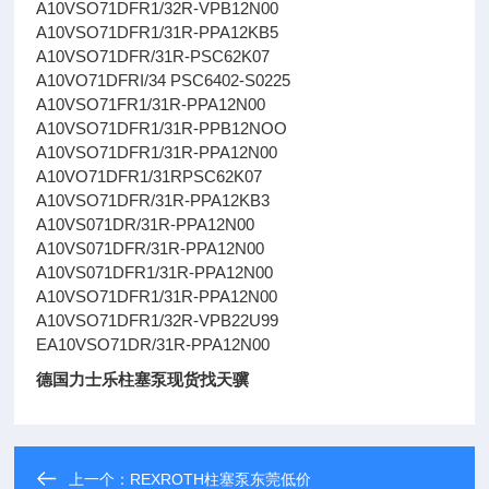
A10VSO71DFR1/32R-VPB12N00
A10VSO71DFR1/31R-PPA12KB5
A10VSO71DFR/31R-PSC62K07
A10VO71DFRI/34 PSC6402-S0225
A10VSO71FR1/31R-PPA12N00
A10VSO71DFR1/31R-PPB12NOO
A10VSO71DFR1/31R-PPA12N00
A10VO71DFR1/31RPSC62K07
A10VSO71DFR/31R-PPA12KB3
A10VS071DR/31R-PPA12N00
A10VS071DFR/31R-PPA12N00
A10VS071DFR1/31R-PPA12N00
A10VSO71DFR1/31R-PPA12N00
A10VSO71DFR1/32R-VPB22U99
EA10VSO71DR/31R-PPA12N00
德国力士乐柱塞泵现货找天骥
上一个：
REXROTH柱塞泵东莞低价