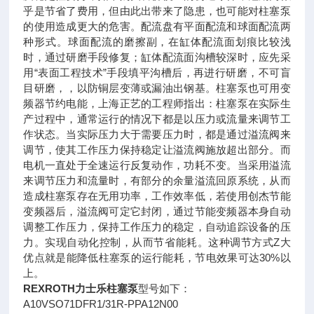
乎是节省了费用，但由此出带来了隐患，也可能对柱塞泵
的使用造成更大的危害。配流盘有平面配流和球面配流两
种形式。球面配流的磨擦副，在缸体配流面划痕比较浅
时，通过研磨手段修复；缸体配流面沟槽较深时，应先采
用“表面工程技术”手段填平沟槽后，再进行研磨，不可盲
目研磨，，以防铜层变薄或漏油出钢基。柱塞泵也可用变
频器节约电能，上海正艺的工程师指出：柱塞泵在实际生
产过程中，通常运行的情况下都是以压力或流量来调节工
作状态。当实际压力大于需要压力时，都是通过溢流阀来
调节，使其工作压力保持稳定让溢流阀施放超出部分。而
电机一直处于全速运行反复动作，功耗不变。当采用溢流
来调节压力和流量时，有部分的余量溢流回原系统，从而
造成柱塞泵存在无用功率，工作效率低，若使用创杰节能
变频器后，溢流阀可定它封闭，通过节能变频器本身自动
调整工作压力，保持工作压力的稳定，自动追踪设备的压
力。实现自动化控制，从而节省能耗。这种调节方式Z大
优点就是能降低柱塞泵的运行能耗，节电效果可达30%以
上。
REXROTH力士乐柱塞泵
型号如下：
A10VSO71DFR1/31R-PPA12N00