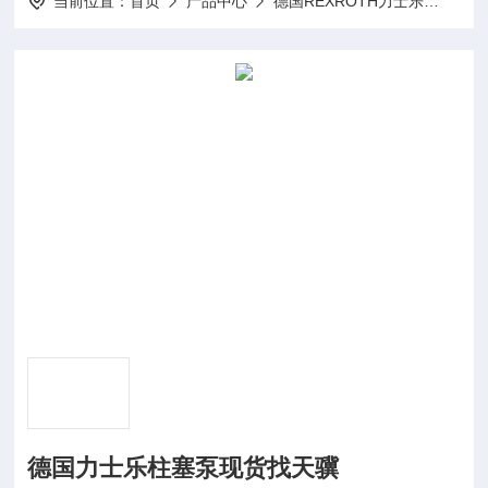
当前位置：
首页
产品中心
德国REXROTH力士乐
Rex
德国力士乐柱塞泵现货找天骥