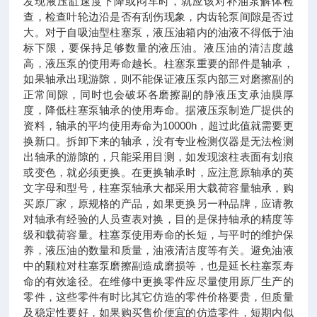
发现液压缸速度下降或闷车时，就应该对补油泵解体检
查，检查叶轮边沿是否有刮伤现象，内齿轮泵间隙是否过
大。对于自吸油型柱塞泵，液压油箱内的油液不得低于油
标下限，要保持足够数量的液压油。液压油的清洁度越
高，液压泵的使用寿命越长。柱塞泵重要的部件是轴承，
如果轴承出现游隙，则不能保证液压泵内部三对磨擦副的
正常间隙，同时也会破坏各磨擦副的静液压支承油膜厚
度，降低柱塞泵轴承的使用寿命。据液压泵制造厂提供的
资料，轴承的平均使用寿命为10000h，超过此值就需要更
换新口。拆卸下来的轴承，没有专业检测仪器是无法检测
出轴承的游隙的，只能采用目测，如发现滚柱表面有划痕
或变色，就必须更换。在更换轴承时，应注意原轴承的英
文字母和型号，柱塞泵轴承大都采用大载荷容量轴承，购
买原厂家，原规格的产品，如果更换另一种品牌，应请教
对轴承有经验的人员查表对换，目的是保持轴承的精度等
级和载荷容量。柱塞泵使用寿命的长短，与平时的维护保
养，液压油的数量和质量，油液清洁度等有关。避免油液
中的颗粒对柱塞泵磨擦副造成磨损等，也是延长柱塞泵寿
命的有效途径。在维修中更换零件应尽量使用原厂生产的
零件，这些零件有时比其它仿造的零件价格要贵，但质量
及稳定性要好，如果购买售价便宜的仿造零件，短期内似