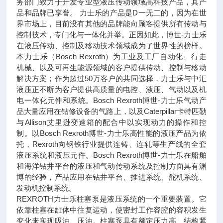
务部门致力于开发专业型液压传动领域高科技产品，其产
品和品牌已享誉。 力士乐的产品是D一无二的，因为在世
界市场上，目前没有其他的品牌能向顾客提供所有传动与
控制技术，专门化与一体化并举。正因如此，博世-力士乐
在液压传动、控制及移动技术领域成为了世界性的榜样。
本力士乐（Bosch Rexroth）为工业及工厂自动化、行走
机械、以及可再生能源领域的客户提供传动、控制与移动
解决方案；作为超过50万客户的共同选择，力士乐与中汇
液压正不断为客户提供高质量的电控、液压、气动以及机
电一体化元件和系统。Bosch Rexroth博世-力士乐气动产
品大量应用在钻修设备的气路上，以及Caterpillar卡特匹勒
与Allison艾里逊变速箱的配合中以实现动力的操作和控
制。以Bosch Rexroth博世-力士乐高性能的液压产品为依
托，Rexroth向钢铁行业提供连铸、连轧等生产线的全套
液压系统和液压元件。Bosch Rexroth博世-力士乐在船舶
和海洋钻井平台的液压和气动传动系统及控制方面具有渊
博的经验，产品应用在钻井平台、推进系统、舵机系统、
发动机控制系统。
REXROTH力士乐柱塞泵是液压系统的一个重要装置。它
依靠柱塞在缸体中往复运动，使密封工作容腔的容积发生
变化来实现吸油、压油。柱塞泵具有额定压力高、结构紧