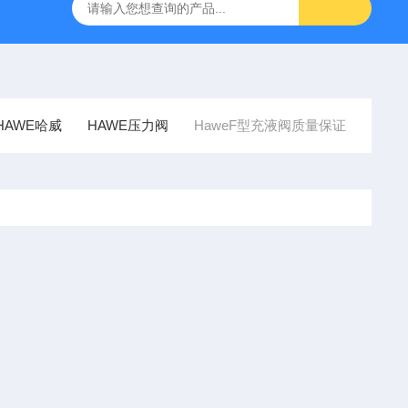
SMC比例阀ITV2050-312L
KNF气体隔膜泵
GEFRA
HAWE哈威
HAWE压力阀
HaweF型充液阀质量保证