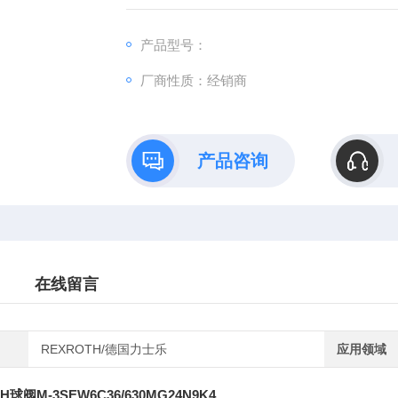
不是全新*全新假一赔十，我们所有产品出售
产品型号：
厂商性质：经销商
产品咨询
在线留言
REXROTH/德国力士乐
应用领域
球阀M-3SEW6C36/630MG24N9K4