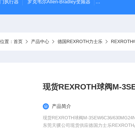
风门执行器
罗克韦尔Allen-Bradley变频器
德国Leybold真
前位置：
首页
产品中心
德国REXROTH力士乐
REXROT
现货REXROTH球阀M-3SEW
产品简介
现货REXROTH球阀M-3SEW6C36/630MG24N
东莞天骥公司现货供应德国力士乐REXROT
技术服务团队，保证产品全新正品，报关单 