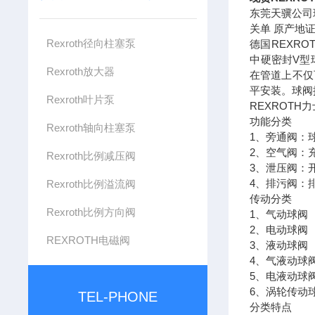
东莞天骥公司
关单 原产地
Rexroth径向柱塞泵
德国REXRO
中硬密封V型
Rexroth放大器
在管道上不仅
平安装。球阀
Rexroth叶片泵
REXROTH
功能分类
Rexroth轴向柱塞泵
1、旁通阀：
2、空气阀：
Rexroth比例减压阀
3、泄压阀：
4、排污阀：
Rexroth比例溢流阀
传动分类
Rexroth比例方向阀
1、气动球阀
2、电动球阀
REXROTH电磁阀
3、液动球阀
4、气液动球
5、电液动球
6、涡轮传动
TEL-PHONE
分类特点