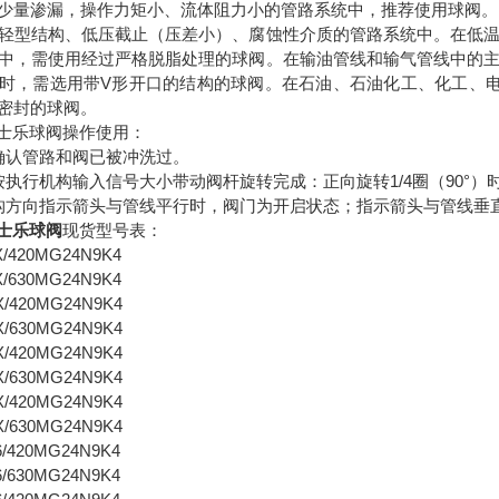
少量渗漏，操作力矩小、流体阻力小的管路系统中，推荐使用球阀。
轻型结构、低压截止（压差小）、腐蚀性介质的管路系统中。在低
中，需使用经过严格脱脂处理的球阀。在输油管线和输气管线中的
时，需选用带V形开口的结构的球阀。在石油、石油化工、化工、电
密封的球阀。
力士乐球阀操作使用：
确认管路和阀已被冲洗过。
按执行机构输入信号大小带动阀杆旋转完成：正向旋转1/4圈（90°）时
构方向指示箭头与管线平行时，阀门为开启状态；指示箭头与管线垂
力士乐球阀
现货型号表：
X/420MG24N9K4
/630MG24N9K4
X/420MG24N9K4
/630MG24N9K4
X/420MG24N9K4
/630MG24N9K4
X/420MG24N9K4
/630MG24N9K4
6/420MG24N9K4
/630MG24N9K4