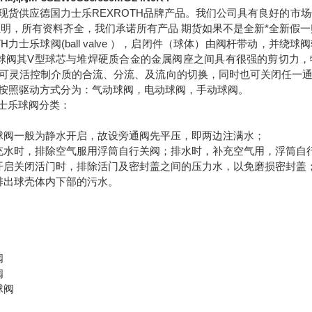
现货供应德国力士乐REXROTH品牌产品。我们公司具有良好的市
证明，所有资料齐全，我们承诺所有产品 期货如果不是全新*全新假
TH力士乐球阀(ball valve ），启闭件（球体）由阀杆带动，
球阀其V型球芯与堆焊硬质合金的金属阀座之间具有很强的剪切力
可灵活控制介质的合流、分流、及流向的切换，同时也可关闭任一
按照驱动方式分为：气动球阀，电动球阀，手动球阀。
力士乐球阀分类：
球阀一般为静水开启，故设旁通阀先平压，即两边注满水；
充水时，排除空气服用浮筒自行关阀；排水时，补充空气用，浮筒自
开启关闭活门时，排除活门及密封盖之间的压力水，以免磨损密封盖
排出球壳体内下部的污水。
阀
阀
球阀