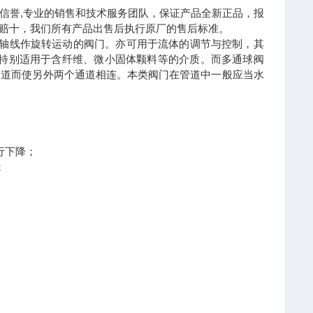
场信誉,专业的销售和技术服务团队，保证产品全新正品，报
一赔十，我们所有产品出售后执行原厂的售后标准。
并绕球阀轴线作旋转运动的阀门。亦可用于流体的调节与控制，其
，特别适用于含纤维、微小固体颗料等的介质。而多通球阀
通道而使另外两个通道相连。本类阀门在管道中一般应当水
行下降；
；