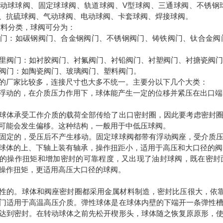
动球球阀、固定球球阀、轨道球阀、V型球阀、三通球阀、不锈钢
、抗硫球阀、气动球阀、电动球阀、卡套球阀、焊接球阀。
材料分类，球阀可分为：
料阀门：如碳钢阀门、合金钢阀门、不锈钢阀门、铸铁阀门、钛合金
体衬里阀门：如衬胶阀门、衬氟阀门、衬铅阀门、衬塑阀门、衬搪瓷阀
材料阀门：如陶瓷阀门、玻璃阀门、塑料阀门。
的厂家比较多，连接尺寸也大多不统一。主要分以下几个大类：
浮动的，在介质压力作用下，球体能产生一定的位移并紧压在出口端
球体承受工作介质的载荷全部传给了出口密封圈，因此要考虑密封
可能会发生偏移。这种结构，一般用于中低压球阀。
固定的，受压后不产生移动。固定球球阀都带有浮动阀座，受介质
球体的上、下轴上装有轴承，操作扭距小，适用于高压和大口径的阀
的操作扭矩和增加密封的可靠程度，又出现了油封球阀，既在密封
操作扭矩，更适用高压大口径的球阀。
性的。球体和阀座密封圈都采用金属材料制造，密封比压很大，依
门适用于高温高压介质。弹性球体是在球体内壁的下端开一条弹性
达到密封。在转动球体之前先松开楔形头，球体随之恢复原原形，