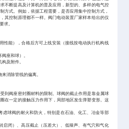
要求不断提高及计算机的普及应用，新型的、多样的电气控
控制方式。例如，依据工程需要，是否应用集中控制方式，
等，其控制原理都不一样。阀门电动装置厂家样本给出的仅
要求。
使用性能），合格后方可上线安装（接线按电动执行机构线
坏阀座和球）。
机构及附件。
物来消除管线的偏离。
度受到阀座密封圈材料的限制。球阀的截止作用是靠金属球
封圈在一定的接触压力作用下，局部地区发生弹塑变形。这
考虑球阀的耐火和防火，特别是在石油、化工、冶金等部
4转启闭）、高压截止（压差大）、低噪声、有气穴和气化