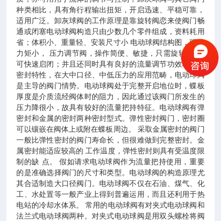
种类相比，具有角行程输出扭矩，开启迅速、平稳可靠，
适用广泛。卸灰球阀的工作原理是靠旋转阀恋来使阀门畅
通或闭塞电动球阀构造只由少数几个零件组成，资料耗用
省；体积小、重量轻、安装尺寸小 电动球阀结构图，驱动
力矩小， 压力调节阀，操作简便、敏捷，只需旋转90°即
可快速启闭；并且还同时具有良好的流量调节功效和封闭
密封特性，在大中口径、中低压力的应用范畴，电动球阀
是主导的阀门情势。电动球阀处于完整开启地位时，蝶板
厚度是介质流经阀体时的阻力，因此通过该阀门所发生的
压力降很小，故具有较好的流量把持特征。电动球阀有弹
密封和金属的密封两种密封型式。弹性密封阀门，密封圈
可以镶嵌在阀体上或附在蝶板周边。 采取金属密封的阀门
一般比弹性密封的阀门寿命长，但很难做到完整密封。金
属密封能适应较高的 工作温度，弹性密封则具有受温度限
制的缺 点。 假如请求电动球阀作为流量把持使用，重要
的是准确选择阀门的尺寸和类型。电动球阀的构造原理尤
其合适制造大口径阀门。电动球阀不仅在石油、煤气、化
工、水处置等一般产业上得到普遍运用，而且还利用于热
电站的冷却水体系。 常用的电动球阀有对夹式电动球阀和
法兰式电动球阀两种。对夹式电动球阀是用双头螺栓将阀