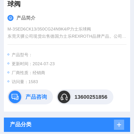
球阀
产品简介
M-3SED6CK13/350CG24N9K4/P力士乐球阀
东莞天骥公司现货出售德国力士乐REXROTH品牌产品。公司保
证所售产品为*、全新正品，质量保证，假一罚十。我司订购流程
如下：
产品型号：
1.客户确认多续采购产品型号发询价单传真；
更新时间：2024-07-23
2.我方会根据询价单型号查询价格和交货期，拟一份详细正规报
价单传真报价；
厂商性质：经销商
3.客户收到报价单并确认型号无误后订购产品；
访问量：1583
产品咨询
13600251856
产品分类