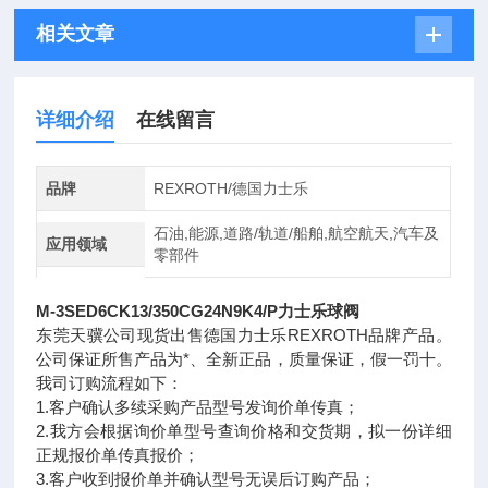
相关文章
详细介绍
在线留言
品牌
REXROTH/德国力士乐
石油,能源,道路/轨道/船舶,航空航天,汽车及
应用领域
零部件
M-3SED6CK13/350CG24N9K4/P力士乐球阀
东莞天骥公司现货出售德国力士乐REXROTH品牌产品。
公司保证所售产品为*、全新正品，质量保证，假一罚十。
我司订购流程如下：
1.客户确认多续采购产品型号发询价单传真；
2.我方会根据询价单型号查询价格和交货期，拟一份详细
正规报价单传真报价；
3.客户收到报价单并确认型号无误后订购产品；