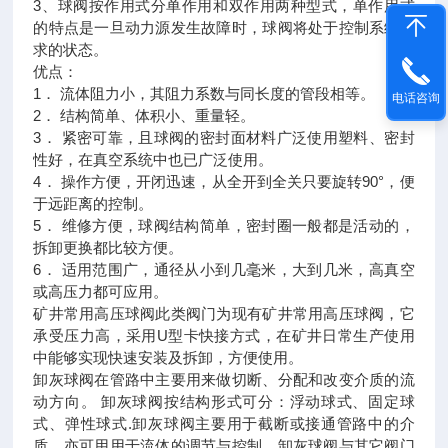
3、球阀按作用式分单作用和双作用两种型式，单作用式
的特点是一旦动力源发生故障时，球阀将处于控制系统要
求的状态。
优点：
1． 流体阻力小，其阻力系数与同长度的管段相等。
电话咨询
2． 结构简单、体积小、重量轻。
3． 紧密可靠，且球阀的密封面材料广泛使用塑料、密封
性好，在真空系统中也已广泛使用。
4． 操作方便，开闭迅速，从全开到全关只要旋转90°，便
于远距离的控制。
5． 维修方便，球阀结构简单，密封圈一般都是活动的，
拆卸更换都比较方便。
6． 适用范围广，通径从小到几毫米，大到几米，高真空
或高压力都可应用。
矿井常用高压球阀此类阀门为现有矿井常用高压球阀，它
承受压力高，采用U型卡快接方式，在矿井日常生产使用
中能够实现快速安装及拆卸，方便使用。
卸灰球阀在管路中主要用来做切断、分配和改变介质的流
动方向。 卸灰球阀按结构形式可分：浮动球式、固定球
式、弹性球式.卸灰球阀主要用于截断或接通管路中的介
质，亦可用用于流体的调节与控制，卸灰球阀与其它阀门