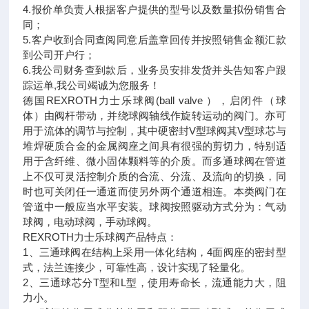
4.报价单负责人根据客户提供的型号以及数量拟份销售合
同；
5.客户收到合同查阅同意后盖章回传并按照销售金额汇款
到公司开户行；
6.我公司财务查到款后，业务员安排发货并头告知客户跟
踪运单,我公司竭诚为您服务！
德国REXROTH力士乐球阀(ball valve ），启闭件（球
体）由阀杆带动，并绕球阀轴线作旋转运动的阀门。亦可
用于流体的调节与控制，其中硬密封V型球阀其V型球芯与
堆焊硬质合金的金属阀座之间具有很强的剪切力，特别适
用于含纤维、微小固体颗料等的介质。而多通球阀在管道
上不仅可灵活控制介质的合流、分流、及流向的切换，同
时也可关闭任一通道而使另外两个通道相连。本类阀门在
管道中一般应当水平安装。球阀按照驱动方式分为：气动
球阀，电动球阀，手动球阀。
REXROTH力士乐球阀产品特点：
1、三通球阀在结构上采用一体化结构，4面阀座的密封型
式，法兰连接少，可靠性高，设计实现了轻量化。
2、三通球芯分T型和L型，使用寿命长，流通能力大，阻
力小。