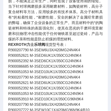
损，不能满足正常生产，同时造成了设备使用期的缩短。
当下针对球阀磨损多采用耐磨材料，如陶瓷材料，高分子
复合材料等方法，应用较多的有技术体系。高分子材料具
有*的粘着性能，*耐磨性能，安全的解决了金属经常磨损
的弊端，确保了企业设备的正常生产。而且材料中的*的陶
瓷材料和特殊的表面强化剂，使其在恶劣的干磨环境里耐
磨和抗物理冲击性能优于任何钢铁甚至超过瓷砖，产品与
煤的不亲和性能是防止积煤的理想材料。
REXROTH力士乐球阀
现货型号表：
R900207790 M-3SEW6U3X/420MG24N4K4
R900052621 M-3SED6UK1X/350CG24N9K4
R900052392 M-3SED6CK1X/350CG24N9K4
R900086685 M-3SED10CK1X/350CG24N9K4
R900051053 M-3SED10UK1X/350CG24N9K4
R900207790 M-3SEW6U3X/420MG24N4K4
R900052621 M-3SED6UK1X/350CG24N9K4
R900052392 M-3SED6CK1X/350CG24N9K4
R900051053 M-3SED10UK1X/350CG24N9K4
R900053910 M-3SED10CK1X/350CG96N9K4
R900207790 M-3SEW6U3X/420MG24N4K4
R900207722 M-3SEW10C1X/420MG96N9K4/B10