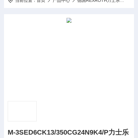
当前位置：
首页
产品中心
德国REXROTH力士乐
REX
M-3SED6CK13/350CG24N9K4/P力士乐