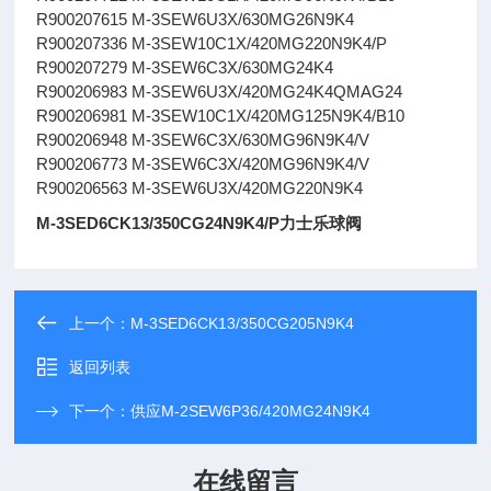
R900207615 M-3SEW6U3X/630MG26N9K4
R900207336 M-3SEW10C1X/420MG220N9K4/P
R900207279 M-3SEW6C3X/630MG24K4
R900206983 M-3SEW6U3X/420MG24K4QMAG24
R900206981 M-3SEW10C1X/420MG125N9K4/B10
R900206948 M-3SEW6C3X/630MG96N9K4/V
R900206773 M-3SEW6C3X/420MG96N9K4/V
R900206563 M-3SEW6U3X/420MG220N9K4
M-3SED6CK13/350CG24N9K4/P力士乐球阀
上一个：
M-3SED6CK13/350CG205N9K4
返回列表
下一个：
供应M-2SEW6P36/420MG24N9K4
在线留言