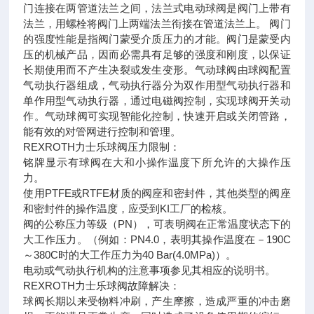
门连接在两管道法兰之间，法兰式电动球阀是阀门上带有
法兰，用螺栓将阀门上两端法兰衔接在管道法兰上。 阀门
的强度性能是指阀门蒙受介质压力的才能。阀门是蒙受内
压的机械产品，因而必需具有足够的强度和刚度，以保证
长期使用而不产生决裂或发生变形。气动球阀由球阀配置
气动执行器组成，气动执行器分为双作用型气动执行器和
单作用型气动执行器，通过电磁阀控制，实现球阀开关动
作。气动球阀可实现智能化控制，快速开启或关闭管路，
能有效的对管网进行控制和管理。
REXROTH力士乐球阀压力限制：
铭牌显示有球阀在大和小操作温度下所允许的大操作压
力。
使用PTFE或RTFE材质的阀座和密封件，其他类型的阀座
和密封件的操作温度，应受到KI工厂的检核。
阀的公称压力等级（PN），可表明阀在正常温度状态下的
大工作压力。（例如：PN4.0，表明其操作温度在－190C
～380C时的大工作压力为40 Bar(4.0MPa)）。
电动或气动执行机构的注意事项参见其相应的说明书。
REXROTH力士乐球阀故障解决：
球阀长期以来受物料冲刷，产生摩擦，造成严重的冲击磨