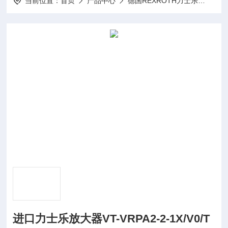
当前位置：
首页
产品中心
德国REXROTH力士乐
Rex
进口力士乐放大器VT-VRPA2-2-1X/V0/T