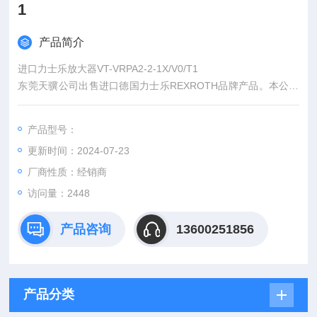
1
产品简介
进口力士乐放大器VT-VRPA2-2-1X/V0/T1
东莞天骥公司出售进口德国力士乐REXROTH品牌产品。本公司
以“优质产品，高效服务，以客为先"的宗旨，为您提供原装厂家
的优质产品，以合理的性价比，快捷的交货期，热情周到的服
产品型号：
务，从而赢得客户的*好评。欢迎放大新老客户来咨询！
更新时间：2024-07-23
厂商性质：经销商
访问量：2448
产品咨询
13600251856
产品分类