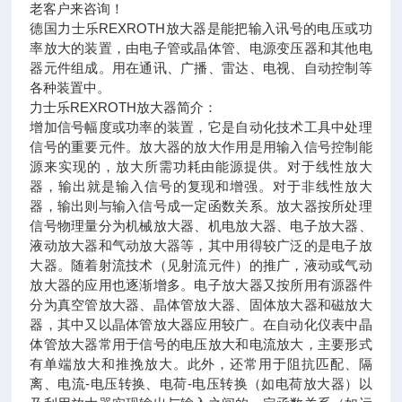
老客户来咨询！
德国力士乐REXROTH放大器是能把输入讯号的电压或功
率放大的装置，由电子管或晶体管、电源变压器和其他电
器元件组成。用在通讯、广播、雷达、电视、自动控制等
各种装置中。
力士乐REXROTH放大器简介：
增加信号幅度或功率的装置，它是自动化技术工具中处理
信号的重要元件。放大器的放大作用是用输入信号控制能
源来实现的，放大所需功耗由能源提供。对于线性放大
器，输出就是输入信号的复现和增强。对于非线性放大
器，输出则与输入信号成一定函数关系。放大器按所处理
信号物理量分为机械放大器、机电放大器、电子放大器、
液动放大器和气动放大器等，其中用得较广泛的是电子放
大器。随着射流技术（见射流元件）的推广，液动或气动
放大器的应用也逐渐增多。电子放大器又按所用有源器件
分为真空管放大器、晶体管放大器、固体放大器和磁放大
器，其中又以晶体管放大器应用较广。在自动化仪表中晶
体管放大器常用于信号的电压放大和电流放大，主要形式
有单端放大和推挽放大。此外，还常用于阻抗匹配、隔
离、电流-电压转换、电荷-电压转换（如电荷放大器）以