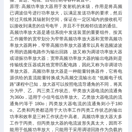
原理: 高频功率放大器用于发射机的末级，作用是将高频
已调波信号进行功率放大，以满足发送功率的要求，然后
经过天线将其辐射到空间，保证在一定区域内的接收机可
以接收到满意的信号电平，并且不干扰相邻信道的通信。
高频功率放大器是通信系统中发送装置的重要组件。按其
工作频带的宽窄划分为窄带高频功率放大器和宽带高频功
率放大器两种，窄带高频功率放大器通常以具有选频滤波
作用的选频电路作为输出回路，故又称为调谐功率放大器
或谐振功率放大器；宽带高频功率放大器的输出电路则是
传输线变压器或其他宽带匹配电路，因此又称为非调谐功
率放大器。高频功率放大器是一种能量转换器件，它将电
源供给的直流能量转换成为高频交流输出在 “低频电子线
路”课程中已知，放大器可以按照电流导通角的不同，将其
分为甲、乙、丙三类工作状态。甲类放大器电流的流通角
为360o，适用于小信号低功率放大。乙类放大器电流的流
通角约等于 180o；丙类放大器电流的流通角则小于180
o。乙类和丙类都适用于大功率工作丙类工作状态的输出
功率和效率是三种工作状态中高者。高频功率放大器大多
工作于丙类。但丙类放大器的电流波形失真太大，因而不
能用于低频功率放大，只能用于采用调谐回路作为负载的