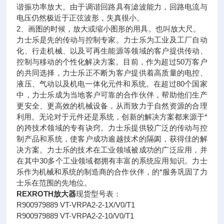
谐振功率放大。由于调谐回路具有滤波能力，回路电流与
电压仍然极近于正弦波形，失真很小。
2、画图的时候，放大或缩小图形的用具。也叫放大尺。
力士乐是先的传动与控制专家。力士乐为工业及工厂自动
化、行走机械、以及可再生能源等领域的客户提供传动、
控制与移动的个性化解决方案。目前，作为超过50万客户
的共同选择，力士乐正不断为客户提供着高质量的电控、
液压、气动以及机电一体化元件和系统。在超过80个国家
中，力士乐成为当地客户可靠的合作伙伴，帮助他们生产
更安全、更高效的机械设备，从而致力于自然资源的合理
利用。无论对于元件还是系统，创新的解决方案都来源于*
的跨技术领域的专有诀窍。力士乐提供较广泛的传动与控
制产品和系统，使客户成功逾越技术的隔阂，获得佳的解
决方案。力士乐的技术在工业领域被成功的广泛应用，并
在其中30多个工业领域都拥有丰富的系统应用知识。力士
乐作为机械和系统的制造商的合作伙伴，的*服务巩固了力
士乐在范围的先地位。
REXROTH放大器
现货型号表：
R900979889 VT-VRPA2-2-1X/V0/T1
R900979889 VT-VRPA2-2-10/V0/T1