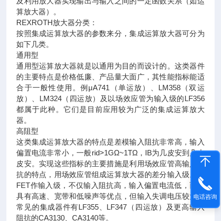
及利用放大器实现输出与输入之间的一定函数关系（如运
算放大器）。
REXROTH放大器分类：
按照集成运算放大器的参数来分，集成运算放大器可分为
如下几类。
通用型
通用型运算放大器就是以通用为目的而设计的。这类器件
的主要特点是价格低廉、产品量大面广，其性能指标能适
合于一般性使用。例μA741（单运放）、LM358（双运
放）、LM324（四运放）及以场效应管为输入级的LF356
都属于此种。它们是目前应用较为广泛的集成运算放大
器。
高阻型
这类集成运算放大器的特点是差模输入阻抗非常高，输入
偏置电流非常小，一般rid>1GΩ~1TΩ，IB为几皮安到几十
皮安。实现这些指标的主要措施是利用场效应管高输入阻
抗的特点，用场效应管组成运算放大器的差分输入级。用
FET作输入级，不仅输入阻抗高，输入偏置电流低，而且
具有高速、宽带和低噪声等优点，但输入失调电压较大。
电话咨询
常见的集成器件有LF355、LF347（四运放）及更高输入
阻抗的CA3130、CA3140等。