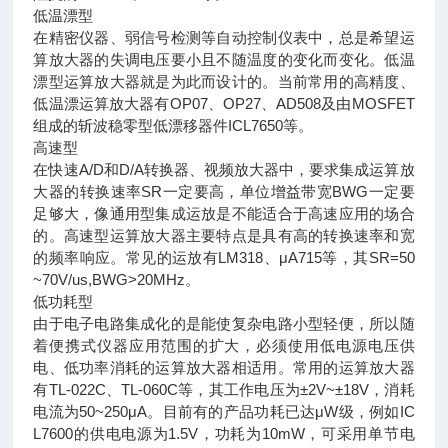
低温漂型
在精密仪器、弱信号检测等自动控制仪表中，总是希望运
算放大器的失调电压要小且不随温度的变化而变化。低温
漂型运算放大器就是为此而设计的。当前常用的高精度、
低温漂运算放大器有OP07、OP27、AD508及由MOSFET
组成的斩波稳零型低漂移器件ICL7650等。
高速型
在快速A/D和D/A转换器、视频放大器中，要求集成运算放
大器的转换速率SR一定要高，单位增益带宽BWG一定要
足够大，像通用型集成运放是不能适合于高速应用的场合
的。高速型运算放大器主要特点是具有高的转换速率和宽
的频率响应。常见的运放有LM318、μA715等，其SR=50
~70V/us,BWG>20MHz。
低功耗型
由于电子电路集成化的是能使复杂电路小型轻便，所以随
着便携式仪器应用范围的扩大，必须使用低电源电压供
电、低功率消耗的运算放大器相适用。常用的运算放大器
有TL-022C、TL-060C等，其工作电压为±2V~±18V，消耗
电流为50~250μA。目前有的产品功耗已达μW级，例如IC
L7600的供电电源为1.5V，功耗为10mW，可采用单节电