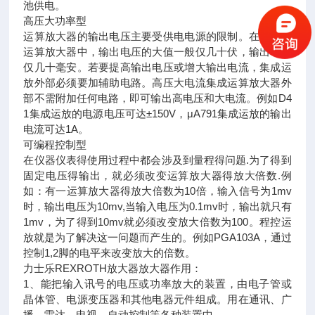
池供电。
高压大功率型
运算放大器的输出电压主要受供电电源的限制。在普通的
运算放大器中，输出电压的大值一般仅几十伏，输出电流
仅几十毫安。若要提高输出电压或增大输出电流，集成运
放外部必须要加辅助电路。高压大电流集成运算放大器外
部不需附加任何电路，即可输出高电压和大电流。例如D4
1集成运放的电源电压可达±150V，μA791集成运放的输出
电流可达1A。
可编程控制型
在仪器仪表得使用过程中都会涉及到量程得问题.为了得到
固定电压得输出，就必须改变运算放大器得放大倍数.例
如：有一运算放大器得放大倍数为10倍，输入信号为1mv
时，输出电压为10mv,当输入电压为0.1mv时，输出就只有
1mv，为了得到10mv就必须改变放大倍数为100。程控运
放就是为了解决这一问题而产生的。例如PGA103A，通过
控制1,2脚的电平来改变放大的倍数。
力士乐REXROTH放大器放大器作用：
1、能把输入讯号的电压或功率放大的装置，由电子管或
晶体管、电源变压器和其他电器元件组成。用在通讯、广
播、雷达、电视、自动控制等各种装置中。