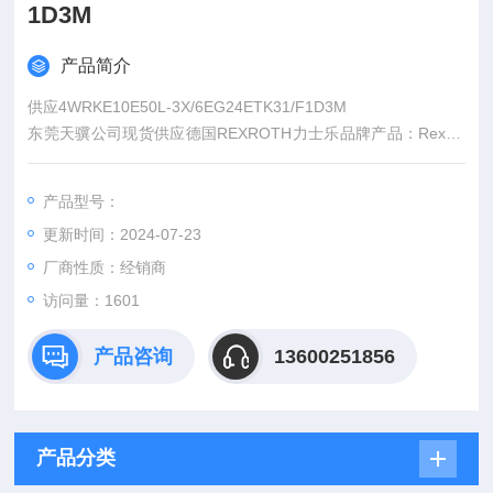
1D3M
产品简介
供应4WRKE10E50L-3X/6EG24ETK31/F1D3M
东莞天骥公司现货供应德国REXROTH力士乐品牌产品：Rexrot
h电机，Rexroth马达，Rexroth液压马达，Rexroth油泵，Rexrot
h液压泵，Rexroth柱塞泵，Rexroth截止阀，Rexroth放大器，R
产品型号：
exroth油缸等。公司保证所销产品*、全新正品、*，我司都是一
更新时间：2024-07-23
手货源,直接跟原厂采购
厂商性质：经销商
访问量：1601
产品咨询
13600251856
产品分类