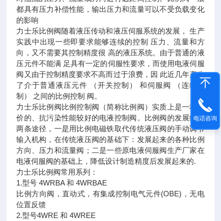
都具有压力补偿性能，输出压力和流量可以不受负载变化
的影响
力士乐比例阀随着液压传动和液压伺服系统的发展， 生产
实践中出现一些即要求能够连续的控制 压力、流量和方
向，又不需要其控制精度很 高的液压系统。由于普通的液
压元件不能满 足具有一定的伺服性要求，而使用电液伺服
阀又由于控制精度要求不高而过于浪费，因 此近几年产生
了介于普通液压元件 （开关控制） 和伺服阀 （连续控
制） 之间的比例控制 阀。
力士乐比例阀比例控制阀（简称比例阀）实质上是一种廉
价的、抗污染性能较好的电液控制阀。比例阀的发展经历
电话咨询
两条途径，一是用比例电磁铁取代传统液压阀的手动调节
输入机构，在传统液压阀的基础下：发展起来的各种比例
方向、压力和流量阀；二是一些原电液伺服阀生产厂家在
电液伺服阀的基础上，降低设计制造精度后发展起来的.
力士乐比例阀常用系列：
1.型号 4WRBA 和 4WRBAE
比例方向阀，直动式，有集成控制电气元件(OBE)，无电
位置反馈
2.型号4WRE 和 4WREE