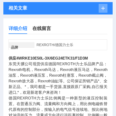
相关文章
详细介绍
在线留言
REXROTH/德国力士乐
品牌
供应4WRKE10E50L-3X/6EG24ETK31/F1D3M
东莞天骥公司现货供应德国REXROTH力士乐品牌产品：
Rexroth电机，Rexroth马达，Rexroth液压马达，Rexroth
油泵，Rexroth液压泵，Rexroth柱塞泵，Rexroth截止阀，
Rexroth放大器，Rexroth油缸等。公司保证所销产品*、全
新正品、*，我司都是一手货源,直接跟原厂采购,自己报关
进口,*，欢迎新老客户来咨询！
德国REXROTH力士乐比例阀是一种新型的液压控制装
置。在普通压力阀、流量阀和方向阀上，用比例电磁铁替
代原有的控制部分，按输入的电气信号连续地、按比例地
对油流的压力、流量或方向进行远距离控制。比例阀一般