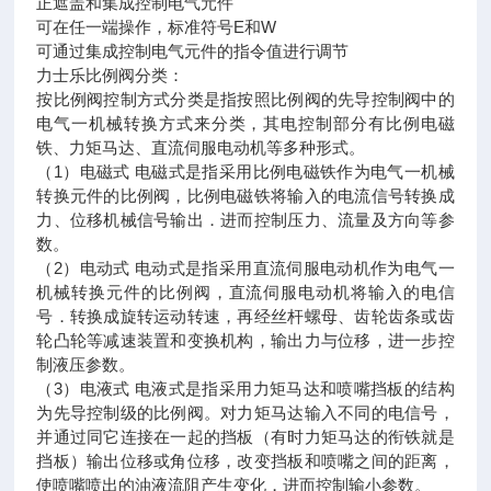
正遮盖和集成控制电气元件
可在任一端操作，标准符号E和W
可通过集成控制电气元件的指令值进行调节
力士乐比例阀分类：
按比例阀控制方式分类是指按照比例阀的先导控制阀中的
电气一机械转换方式来分类，其电控制部分有比例电磁
铁、力矩马达、直流伺服电动机等多种形式。
（1）电磁式 电磁式是指采用比例电磁铁作为电气一机械
转换元件的比例阀，比例电磁铁将输入的电流信号转换成
力、位移机械信号输出．进而控制压力、流量及方向等参
数。
（2）电动式 电动式是指采用直流伺服电动机作为电气一
机械转换元件的比例阀，直流伺服电动机将输入的电信
号．转换成旋转运动转速，再经丝杆螺母、齿轮齿条或齿
轮凸轮等减速装置和变换机构，输出力与位移，进一步控
制液压参数。
（3）电液式 电液式是指采用力矩马达和喷嘴挡板的结构
为先导控制级的比例阀。对力矩马达输入不同的电信号，
并通过同它连接在一起的挡板（有时力矩马达的衔铁就是
挡板）输出位移或角位移，改变挡板和喷嘴之间的距离，
使喷嘴喷出的油液流阻产生变化，进而控制输小参数。