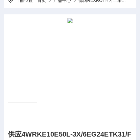
当前位置：
首页
产品中心
德国REXROTH力士乐
Rex
供应4WRKE10E50L-3X/6EG24ETK31/F