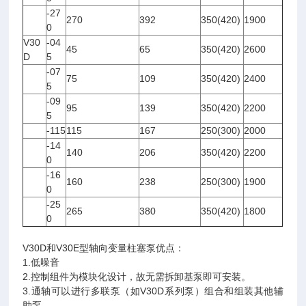
-27
270
392
350(420)
1900
0
V30
-04
45
65
350(420)
2600
D
5
-07
75
109
350(420)
2400
5
-09
95
139
350(420)
2200
5
-115
115
167
250(300)
2000
-14
140
206
350(420)
2200
0
-16
160
238
250(300)
1900
0
-25
265
380
350(420)
1800
0
V30D和V30E型轴向变量柱塞泵优点：
1.低噪音
2.控制组件为模块化设计，故无需拆卸基泵即可安装。
3.通轴可以进行多联泵（如V30D系列泵）组合和组装其他辅
助泵。