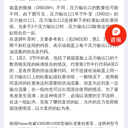
箱盖的规格（D6016H）不同，压力输出口的数量也可能
不同。由下图可见，压力输出口1等于R-泵（D6010）的
压力输出口1。压力输出口2连接剩下的柱塞缸或柱塞排
组。当多于2个压力输出口时，压力输出口2能将这些柱塞
缸组合在一起。
在选择R-泵时，主要参考表1（见D6010D，第2。1节）在
两个斜杠这间的内容。表示油箱盖上每个压力输出口的供
油流量的组合及代码。
2。1至2。3节中的表，包括了根据盖板上压力输出口的个
数所能实现的标准组合的情况。代替第1节中行代码A至O
的，是各所需的供油流量代码。对于连接在油箱盖上同一
压力输出口上的柱塞缸或柱塞排组，一般情况下，使用相
同直径的柱塞来达到需要的供油流量。但是为达到某一总
输出流量，在一组内也可以出现混合使用的情况。为了避
免发发生混淆，在这种情况下，必须以清楚的文字说明，
在这一组缸内，安装了哪些直径的缸，允许的压力负荷根
据连接情况，以大直径的缸为准。
德国Hawe哈威V30D和V30E型轴向变量柱塞泵，这两种型号