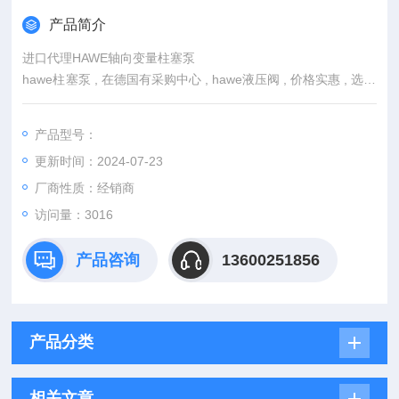
产品简介
进口代理HAWE轴向变量柱塞泵
hawe柱塞泵 , 在德国有采购中心 , hawe液压阀 , 价格实惠 , 选择
品牌经销商 , hawe* , 型号齐全 , 质量保证 , 快捷服务 , 诚信至
上！我司直接通过国外原厂家直接合作，提供增值税发票及含运
产品型号：
费。
更新时间：2024-07-23
厂商性质：经销商
访问量：3016
产品咨询
13600251856
产品分类
相关文章