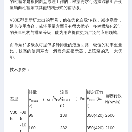
的柱塞泵是根据斜盘原理工作的，根据需求可选择通轴组合变
量轴向柱塞泵或其他结构形式的辅助泵。
V30E型是新研发出的型号，他在优化自吸转数，减少噪音，
延长使用寿命，减轻重量方面具有很大优势，多种模块化设计
的变量机构与排量等级，能为用户提供更为广泛的应用领域。
而单泵和多级泵可提供多种排量的液压回路，较佳的功率重量
比，较高的使用寿命，斜盘角度指示器，是该泵的又一大优
势。
技术参数：
排量
流量
额定压力
自吸转数
3
Q
（l/mi
P
(ba
基型
V
（cm
/re
max
nom
max
N(r/min)
n）
r)
v）
V30
-09
95
139
350(420)
2600
E
5
-16
160
232
350(420)
2100
0