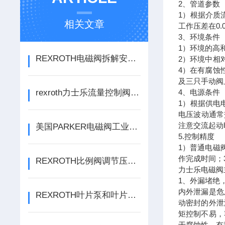
2、管道参数
1）根据介质
相关文章
工作压差在0
3、环境条件
1）环境的高
REXROTH电磁阀拆解安装全流程：从细节到规范的工业指南
2）环境中相
4）在有腐蚀
及三只手动阀
rexroth力士乐流量控制阀选型及安装方法
4、电源条件
1）根据供电
电压波动通常
注意交流起动
美国PARKER电磁阀工业自动化领域的“精准指挥官”
5.控制精度
1）普通电磁
作完成时间；
REXROTH比例阀调节压力和流量详细介绍
力士乐电磁阀
1、外漏堵绝
内外泄漏是危
REXROTH叶片泵和叶片马达的结构区别是什么
动密封的外泄
矩控制不易，
于腐蚀性、有