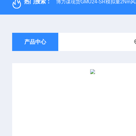
热门搜索：
博力谋现货GMU24-SR模拟量2Nm
产品中心