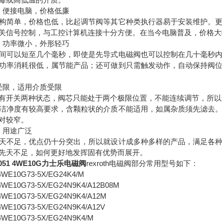
，便接电脑，价格低廉
构简单，价格也低，比起调节阀等其它种类执行器易于安装维护。
关信号控制，与工控计算机连接十分方便。在当今电脑普及，价格大
，功率微小，外形轻巧
间可以短至几个毫秒，即使是先导式电磁阀也可以控制在几十毫秒
功率消耗很低，属节能产品；还可做到只需触发动作，自动保持阀
受限，适用介质受限
有开关两种状态，阀芯只能处于两个极限位置，不能连续调节，所以
洁净度有较高要求，含颗粒状的介质不能适用，如属杂质须先滤去
对较窄。
，用途广泛
天不足，优点仍十分突出，所以就设计成多种多样的产品，满足各
先天不足，如何更好地发挥固有优势而展开。
8051 4WE10G力士乐电磁阀
rexroth电磁阀部分常用型号如下：
 4WE10G73-5X/EG24K4/M
 4WE10G73-5X/EG24N9K4/A12B08M
 4WE10G73-5X/EG24N9K4/A12M
 4WE10G73-5X/EG24N9K4/A12V
 4WE10G73-5X/EG24N9K4/M