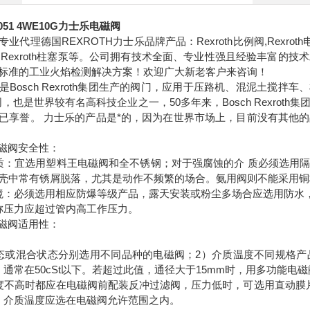
8051 4WE10G力士乐电磁阀
代理德国REXROTH力士乐品牌产品：Rexroth比例阀,Rexroth电机，
压泵，Rexroth柱塞泵等。公司拥有技术全面、专业性强且经验丰富
标准的工业火焰检测解决方案！欢迎广大新老客户来咨询！
是Bosch Rexroth集团生产的阀门，应用于压路机、混泥土搅拌
司，也是世界较有名高科技企业之一，50多年来，Bosch Rexro
已享誉。 力士乐的产品是*的，因为在世界市场上，目前没有其他
电磁阀安全性：
质：宜选用塑料王电磁阀和全不锈钢；对于强腐蚀的介 质必须选用
壳中常有锈屑脱落，尤其是动作不频繁的场合。氨用阀则不能采用铜
境：必须选用相应防爆等级产品，露天安装或粉尘多场合应选用防水
称压力应超过管内高工作压力。
电磁阀适用性：
态或混合状态分别选用不同品种的电磁阀；2）介质温度不同规格
，通常在50cSt以下。若超过此值，通径大于15mm时，用多功能电
度不高时都应在电磁阀前配装反冲过滤阀，压力低时，可选用直动膜
）介质温度应选在电磁阀允许范围之内。