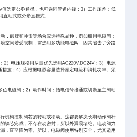
v值选定公称通径，也可选同管道内径；3）工作压差：低
选用直动式或分步直接式。
振动，颠簸和冲击等场合应选特殊品种，例如船用电磁阀；
环境空间若受限制，需选用多功能电磁阀，因其省去了旁路
电压规格用尽量优先选用AC220V.DC24V；3）电源
取稳压措施；4）应根据电源容量选择额定电流和消耗功率。须
多位电磁阀；2）动作时间：指电信号接通或切断至主阀动
执行机构控制阀芯的转动或移动。这都要解决长期动作阀杆
内的铁芯完成，不存在动密封，所以外漏易堵绝。电动阀力
泄漏，直至降为零。所以，电磁阀使用特别安全，尤其适用