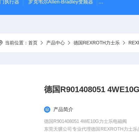
风门执行器
罗克韦尔Allen-Bradley变频器
德国Leybold真
当前位置：
首页
产品中心
德国REXROTH力士乐
RE
德国R901408051 4WE
产品简介
德国R901408051 4WE10G力士乐电磁阀
东莞天骥公司专业代理德国REXROTH力士乐品牌产品
Rexroth液压马达，Rexroth油泵，Rexr