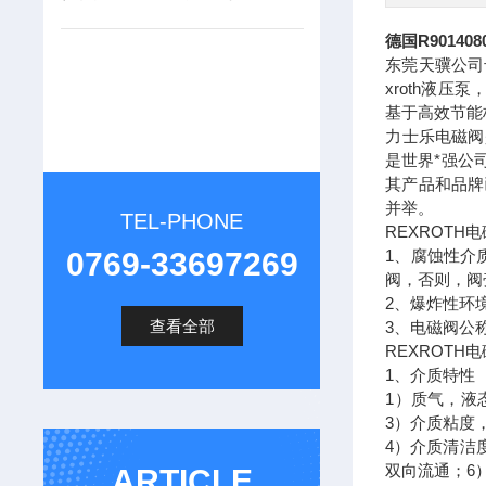
德国R90140
东莞天骥公司专业
xroth液
基于高效节能
力士乐电磁阀
是世界*强公
其产品和品牌
并举。
TEL-PHONE
REXROTH
0769-33697269
1、腐蚀性介
阀，否则，阀
2、爆炸性环
查看全部
3、电磁阀公
REXROTH
1、介质特性
1）质气，液
3）介质粘度
4）介质清洁
双向流通；6
ARTICLE