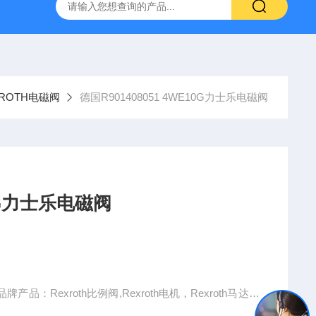
空计
SMC比例阀ITV2050-312L
KNF气体隔膜泵
GEF
XROTH电磁阀
德国R901408051 4WE10G力士乐电磁阀
10G力士乐电磁阀
：Rexroth比例阀,Rexroth电机，Rexroth马达，
oth液压泵，Rexroth柱塞泵等。公司拥有技术全面、专业性强且