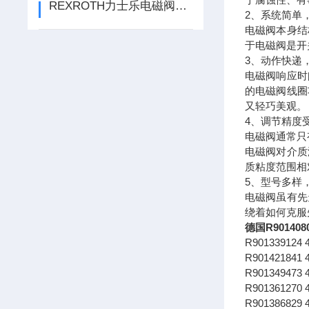
REXROTH力士乐电磁阀和电动阀有什么区别
2、系统简单
电磁阀本身结
于电磁阀是开
3、动作快递
电磁阀响应时
的电磁阀线圈
又轻巧美观。
4、调节精度
电磁阀通常只
电磁阀对介质
质粘度范围相
5、型号多样
电磁阀虽有先
绕着如何克服
德国R90140
R901339124
R901421841
R901349473
R901361270
R901386829