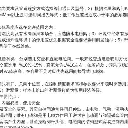
流向要求及管道连接方式选择阀门通口及型号；2）根据流量和阀门K
.04Mpa以上是可选用间接先导式；低工作压差接近或小于零的必须
和低温度应选在允许范围之内；
对湿度高及有水滴雨淋等场合，应选防水电磁阀；3）环境中经常有
性或爆炸性环境中的使用应优先根据安全性要求选用耐发蚀型；5）
且便于在线维修。
电源种类，分别选用交流和直流电磁阀。一般来说交流电源取用方便；2）
交流选用+%10%.-15%，直流允许±%10左右，如若超差，须采
时VA值较高，在容量不足时应优先选用间接导式电磁阀。
阀只有开、关两个位置，在控制精度要求高和参数要求平稳时需选用
3）泄漏量：样本上给出的泄漏量数值为常用经济等级。
主要特点：
，内漏易控，使用安全
及安全的要素。其它自控阀通常将阀杆伸出，由电动、气动、液动
漏难题；唯有电磁阀是用电磁力作用于密封在电动调节阀隔磁套管
容易产生内漏，甚至拉断阀杆头部；电磁阀的结构型式容易控制内
毒或高低温的介质。