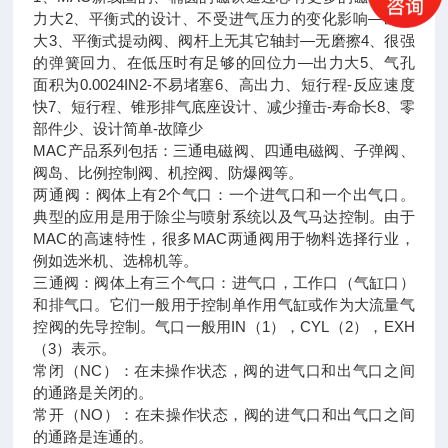
力大2、平衡式的设计、不受进气压力的变化影响—出力
大3、平衡式提动阀、阀杆上无其它轴封—无磨擦4、很强
的弹簧回力、在低压时有足够的回位力—出力大5、气孔
面积为0.0024IN2-不易堵塞6、高出力、短行程-反应速度
快7、短行程、锥形排气底座设计、减少撞击-寿命长8、零
部件少、设计简单-故障少
MAC产品系列包括：三通电磁阀、四通电磁阀、子弹阀、
阀岛、比例控制阀、机控阀、防爆阀等。
两通阀：阀体上有2个气口：一个进气口和一个出气口。
典型的应用是用于除尘与喷射系统以及气马达控制。由于
MAC的高速特性，很多MAC两通阀用于物料选择行业，
例如选米机、选棉机等。
三通阀：阀体上有三个气口：进气口，工作口（气缸口）
和排气口。它们一般用于控制单作用气缸或作为大流量气
控阀的先导控制。气口一般用IN（1），CYL（2），EXH
（3）表示。
常闭（NC）：在未操作状态，阀的进气口和出气口之间
的通路是关闭的。
常开（NO）：在未操作状态，阀的进气口和出气口之间
的通路是连通的。