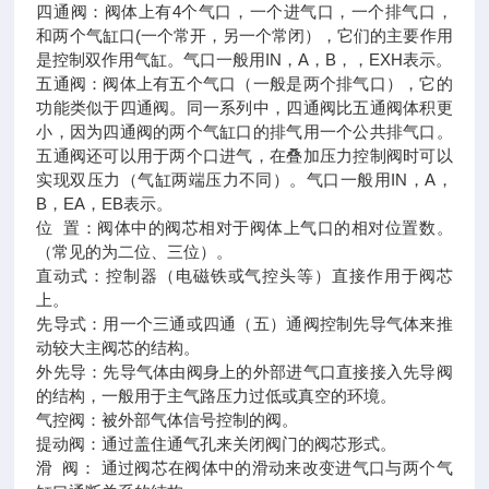
四通阀：阀体上有4个气口，一个进气口，一个排气口，
和两个气缸口(一个常开，另一个常闭），它们的主要作用
是控制双作用气缸。气口一般用IN，A，B，，EXH表示。
五通阀：阀体上有五个气口（一般是两个排气口），它的
功能类似于四通阀。同一系列中，四通阀比五通阀体积更
小，因为四通阀的两个气缸口的排气用一个公共排气口。
五通阀还可以用于两个口进气，在叠加压力控制阀时可以
实现双压力（气缸两端压力不同）。气口一般用IN，A，
B，EA，EB表示。
位 置：阀体中的阀芯相对于阀体上气口的相对位置数。
（常见的为二位、三位）。
直动式：控制器（电磁铁或气控头等）直接作用于阀芯
上。
先导式：用一个三通或四通（五）通阀控制先导气体来推
动较大主阀芯的结构。
外先导：先导气体由阀身上的外部进气口直接接入先导阀
的结构，一般用于主气路压力过低或真空的环境。
气控阀：被外部气体信号控制的阀。
提动阀：通过盖住通气孔来关闭阀门的阀芯形式。
滑 阀： 通过阀芯在阀体中的滑动来改变进气口与两个气