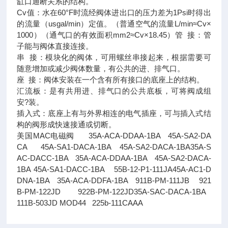
缸口通断关系的结构。
Cv值：水在60°F时流经阀体进出口的压力差为1Psi时得出
的流量（usgal/min）定值。（普通空气的流量L/min≈Cv×
1000）（通气口的有效面积mm2≈Cv×18.45）管 接：管
子能与阀体直接连接。
串 接：模块化的阀体，可用螺丝串接起来，根据需要可
随意增加或减少阀体数量，有公共的进、排气口。
座 接：阀体安装在一个含有所有接口的底座上的结构。
汇流板：是有共用进、排气口的公共底板，可将阀成组
安?装。
插入式：底座上有与外界相连的电气插座，可与插入式结
构的阀形成快速接通或切断。
美国MAC电磁阀 35A-ACA-DDAA-1BA 45A-SA2-DA
CA 45A-SA1-DACA-1BA 45A-SA2-DACA-1BA35A-S
AC-DACC-1BA 35A-ACA-DDAA-1BA 45A-SA2-DACA-
1BA 45A-SA1-DACC-1BA 55B-12-P1-111JA45A-AC1-D
DNA-1BA 35A-ACA-DDFA-1BA 911B-PM-111JB 921
B-PM-122JD 922B-PM-122JD35A-SAC-DACA-1BA
111B-503JD MOD44 225b-111CAAA