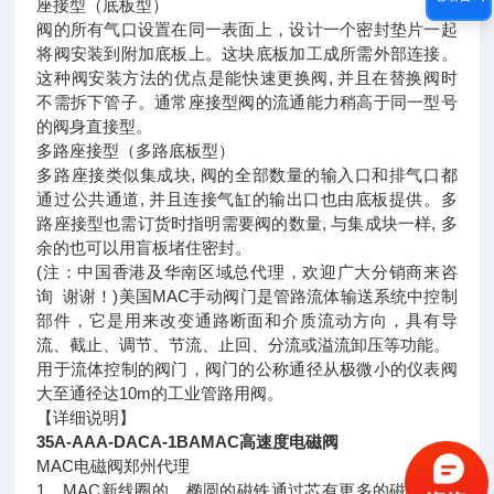
座接型（底板型）
阀的所有气口设置在同一表面上，设计一个密封垫片一起
将阀安装到附加底板上。这块底板加工成所需外部连接。
这种阀安装方法的优点是能快速更换阀, 并且在替换阀时
不需拆下管子。通常座接型阀的流通能力稍高于同一型号
的阀身直接型。
多路座接型（多路底板型）
多路座接类似集成块, 阀的全部数量的输入口和排气口都
通过公共通道, 并且连接气缸的输出口也由底板提供。多
路座接型也需订货时指明需要阀的数量, 与集成块一样, 多
余的也可以用盲板堵住密封。
(注：中国香港及华南区域总代理，欢迎广大分销商来咨
询 谢谢！)美国MAC手动阀门是管路流体输送系统中控制
部件，它是用来改变通路断面和介质流动方向，具有导
流、截止、调节、节流、止回、分流或溢流卸压等功能。
用于流体控制的阀门，阀门的公称通径从极微小的仪表阀
大至通径达10m的工业管路用阀。
【详细说明】
35A-AAA-DACA-1BAMAC高速度电磁阀
MAC电磁阀郑州代理
1、MAC新线圈的、椭圆的磁铁通过芯有更多的磁力—出