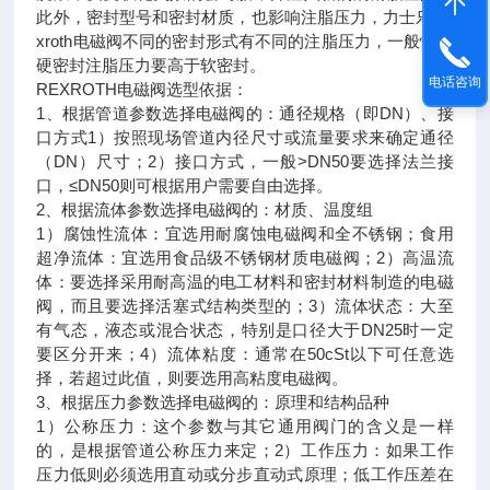
此外，密封型号和密封材质，也影响注脂压力，力士乐Re
xroth电磁阀不同的密封形式有不同的注脂压力，一般情况
硬密封注脂压力要高于软密封。
电话咨询
REXROTH电磁阀选型依据：
1、根据管道参数选择电磁阀的：通径规格（即DN）、接
口方式1）按照现场管道内径尺寸或流量要求来确定通径
（DN）尺寸；2）接口方式，一般>DN50要选择法兰接
口，≤DN50则可根据用户需要自由选择。
2、根据流体参数选择电磁阀的：材质、温度组
1）腐蚀性流体：宜选用耐腐蚀电磁阀和全不锈钢；食用
超净流体：宜选用食品级不锈钢材质电磁阀；2）高温流
体：要选择采用耐高温的电工材料和密封材料制造的电磁
阀，而且要选择活塞式结构类型的；3）流体状态：大至
有气态，液态或混合状态，特别是口径大于DN25时一定
要区分开来；4）流体粘度：通常在50cSt以下可任意选
择，若超过此值，则要选用高粘度电磁阀。
3、根据压力参数选择电磁阀的：原理和结构品种
1）公称压力：这个参数与其它通用阀门的含义是一样
的，是根据管道公称压力来定；2）工作压力：如果工作
压力低则必须选用直动或分步直动式原理；低工作压差在