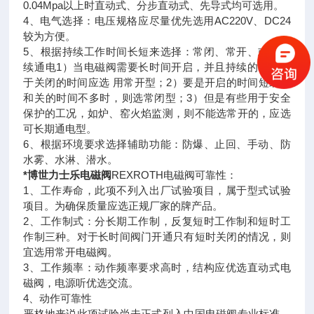
0.04Mpa以上时直动式、分步直动式、先导式均可选用。
4、电气选择：电压规格应尽量优先选用AC220V、DC24
较为方便。
5、根据持续工作时间长短来选择：常闭、常开、或可持
续通电1）当电磁阀需要长时间开启，并且持续的时间多
于关闭的时间应选 用常开型；2）要是开启的时间短或开
和关的时间不多时，则选常闭型；3）但是有些用于安全
保护的工况，如炉、窑火焰监测，则不能选常开的，应选
可长期通电型。
6、根据环境要求选择辅助功能：防爆、止回、手动、防
水雾、水淋、潜水。
*博世力士乐电磁阀
REXROTH电磁阀可靠性：
1、工作寿命，此项不列入出厂试验项目，属于型式试验
项目。为确保质量应选正规厂家的牌产品。
2、工作制式：分长期工作制，反复短时工作制和短时工
作制三种。对于长时间阀门开通只有短时关闭的情况，则
宜选用常开电磁阀。
3、工作频率：动作频率要求高时，结构应优选直动式电
磁阀，电源听优选交流。
4、动作可靠性
严格地来说此项试验尚未正式列入中国电磁阀专业标准，