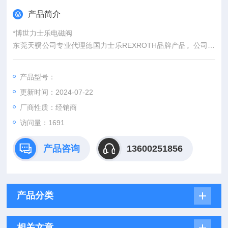
产品简介
*博世力士乐电磁阀
东莞天骥公司专业代理德国力士乐REXROTH品牌产品。公司所
有期货都是从国外*，报关单 原产地证明 所有资料齐全。我们可
以提供客户以往成交过的终端大客户的 让你们随时了解我们公司
产品型号：
的货品等综合品质， 我们承诺所有产品 期货如果不是*全新假一
更新时间：2024-07-22
赔十，我们所有产品出售后 执行原厂的售后标准。
厂商性质：经销商
访问量：1691
产品咨询
13600251856
产品分类
相关文章