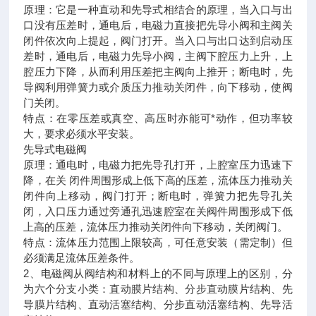
原理：它是一种直动和先导式相结合的原理，当入口与出
口没有压差时，通电后，电磁力直接把先导小阀和主阀关
闭件依次向上提起，阀门打开。当入口与出口达到启动压
差时，通电后，电磁力先导小阀，主阀下腔压力上升，上
腔压力下降，从而利用压差把主阀向上推开；断电时，先
导阀利用弹簧力或介质压力推动关闭件，向下移动，使阀
门关闭。
特点：在零压差或真空、高压时亦能可*动作，但功率较
大，要求必须水平安装。
先导式电磁阀
原理：通电时，电磁力把先导孔打开，上腔室压力迅速下
降，在关 闭件周围形成上低下高的压差，流体压力推动关
闭件向上移动，阀门打开；断电时，弹簧力把先导孔关
闭，入口压力通过旁通孔迅速腔室在关阀件周围形成下低
上高的压差，流体压力推动关闭件向下移动，关闭阀门。
特点：流体压力范围上限较高，可任意安装（需定制）但
必须满足流体压差条件。
2、电磁阀从阀结构和材料上的不同与原理上的区别，分
为六个分支小类：直动膜片结构、分步直动膜片结构、先
导膜片结构、直动活塞结构、分步直动活塞结构、先导活