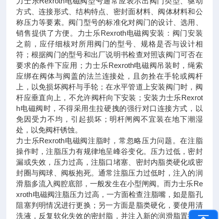
力士乐Rexroth电磁阀型号通常应表示出阀门类型、驱动
方式、连接形式、结构特点、密封面材料、阀体材料和公
称压力等要素。阀门型号的标准化对阀门的设计、选用、
销售提供了方便。力士乐Rexroth电磁阀安装：阀门安装
之前，应仔细核对所用阀门的型号、规格是否与设计相
符；根据阀门的型号和出厂说明书检查对照该阀门可否在
要求的条件下应用；力士乐Rexroth电磁阀吊装时，绳索
应绑在阀体与阀盖的法兰连接处，且勿拴在手轮或阀杆
上，以免损坏阀杆与手轮；在水平管道上安装阀门时，阀
杆应垂直向上，不允许阀杆向下安装；安装力士乐Rexrot
h电磁阀时，不得采用生拉硬拽的强行对口连接方式，以
免因受力不均，引起损坏；明杆闸阀不宜装在地下潮湿
处，以免阀杆锈蚀。
力士乐Rexroth电磁阀注脂时，常忽略压力问题。在注脂
操作时，注脂压力有规律地呈峰谷变化。压力过低，密封
漏或失效，压力过高，注脂口堵塞、密封内脂类硬化或密
封圈与阀球、阀板抱死。通常注脂压力过低时，注入的润
滑脂多流入阀腔底部，一般发生在小型闸阀。而力士乐Re
xroth电磁阀注脂压力过高，一方面检查注脂嘴，如是脂孔
阻塞判明情况进行更换；另一方面是脂类硬化，要使用清
洗液，反复软化失效的密封脂，并注入新的润滑脂置换。