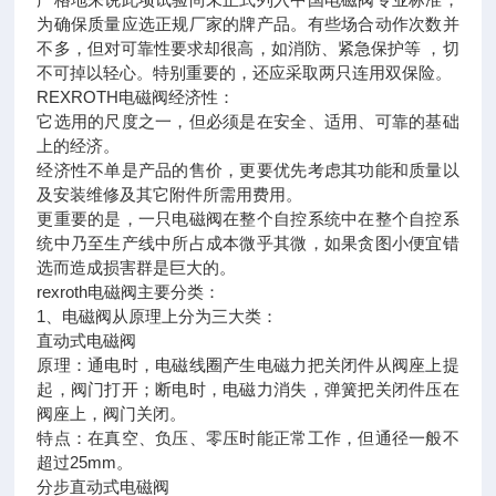
为确保质量应选正规厂家的牌产品。有些场合动作次数并
不多，但对可靠性要求却很高，如消防、紧急保护等 ，切
不可掉以轻心。特别重要的，还应采取两只连用双保险。
REXROTH电磁阀经济性：
它选用的尺度之一，但必须是在安全、适用、可靠的基础
上的经济。
经济性不单是产品的售价，更要优先考虑其功能和质量以
及安装维修及其它附件所需用费用。
更重要的是，一只电磁阀在整个自控系统中在整个自控系
统中乃至生产线中所占成本微乎其微，如果贪图小便宜错
选而造成损害群是巨大的。
rexroth电磁阀主要分类：
1、电磁阀从原理上分为三大类：
直动式电磁阀
原理：通电时，电磁线圈产生电磁力把关闭件从阀座上提
起，阀门打开；断电时，电磁力消失，弹簧把关闭件压在
阀座上，阀门关闭。
特点：在真空、负压、零压时能正常工作，但通径一般不
超过25mm。
分步直动式电磁阀