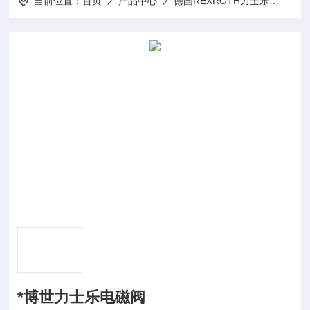
当前位置：
首页
产品中心
德国REXROTH力士乐
REX
*博世力士乐电磁阀