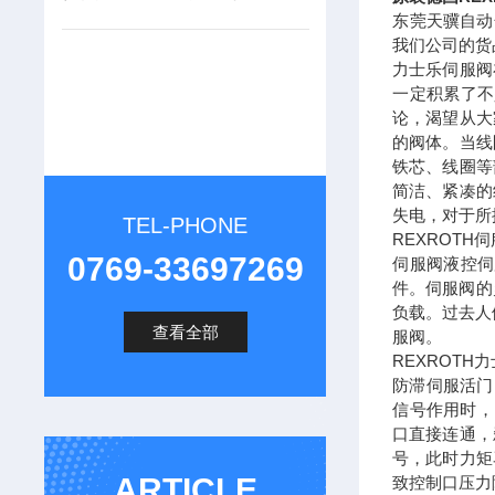
东莞天骥自动
我们公司的货
力士乐伺服阀
一定积累了不
论，渴望从大
的阀体。当线
铁芯、线圈等
简洁、紧凑的
失电，对于所
TEL-PHONE
REXROTH
0769-33697269
伺服阀液控伺
件。伺服阀的
负载。过去人
查看全部
服阀。
REXROTH
防滞伺服活门
信号作用时，
口直接连通，
号，此时力矩
ARTICLE
致控制口压力