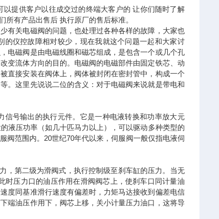
们可以提供客户以往成交过的终端大客户的 让你们随时了解
我们所有产品出售后 执行原厂的售后标准。
不少有关电磁阀的问题，也处理过各种各样的故障，大家也
别的仪控故障相对较少，现在我就这个问题一起和大家讨
识，电磁阀是由电磁线圈和磁芯组成，是包含一个或几个孔
到改变流体方向的目的。电磁阀的电磁部件由固定铁芯、动
圈被直接安装在阀体上，阀体被封闭在密封管中，构成一个
通等。这里先说说二位的含义：对于电磁阀来说就是带电和
力信号输出的执行元件。它是一种电液转换和功率放大元
大的液压功率（如几十匹马力以上），可以驱动多种类型的
阀范围内。20世纪70年代以来，伺服阀一般仅指电液伺
压力，第二级为滑阀式，执行控制级至刹车缸的压力。当无
，此时压力口的油压作用在滑阀阀芯上，使刹车口同计量油
行速度同基准滑行速度有偏差时，力矩马达接收到偏差电信
芯下端油压作用下，阀芯上移，关小计量压力油口，这将导