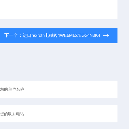
下一个：
进口rexroth电磁阀4WE6M62/EG24N9K4