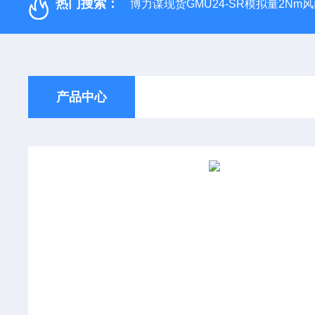
热门搜索：
博力谋现货GMU24-SR模拟量2Nm
产品中心