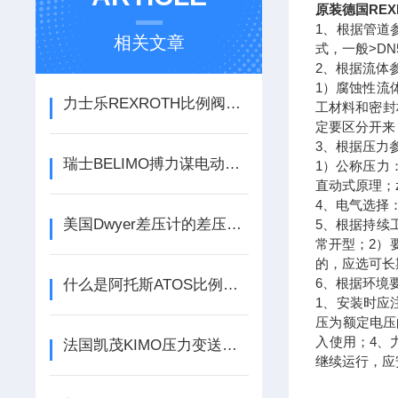
原装德国REX
1、根据管道
相关文章
式，一般>D
2、根据流体
1）腐蚀性流
力士乐REXROTH比例阀控制方式是什么
工材料和密封
定要区分开来
3、根据压力
瑞士BELIMO搏力谋电动阀和电动球阀有区别么
1）公称压力
直动式原理；
4、电气选择：
美国Dwyer差压计的差压的作用原理分类
5、根据持续
常开型；2）
的，应选可长
6、根据环境
什么是阿托斯ATOS比例阀？
1、安装时应
压为额定电压
入使用；4、
法国凯茂KIMO压力变送器分几种类型
继续运行，应