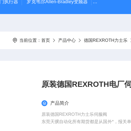
风门执行器
罗克韦尔Allen-Bradley变频器
德国Leybold真
当前位置：
首页
产品中心
德国REXROTH力士乐
原装德国REXROTH电厂
产品简介
原装德国REXROTH力士乐伺服阀
东莞天骥自动化所有期货都是从国外*，报关单 原产地证明 所
过的终端大客户的 让你们随时了解我们公司的