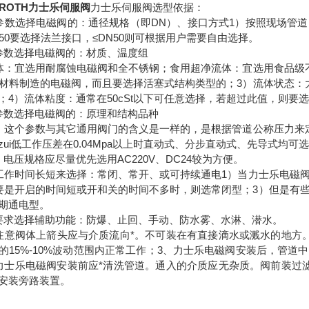
ROTH力士乐伺服阀
力士乐伺服阀选型依据：
参数选择电磁阀的：通径规格（即DN）、接口方式1）按照现场管道
N50要选择法兰接口，≤DN50则可根据用户需要自由选择。
参数选择电磁阀的：材质、温度组
体：宜选用耐腐蚀电磁阀和全不锈钢；食用超净流体：宜选用食品级
材料制造的电磁阀，而且要选择活塞式结构类型的；3）流体状态：大
；4）流体粘度：通常在50cSt以下可任意选择，若超过此值，则要
参数选择电磁阀的：原理和结构品种
：这个参数与其它通用阀门的含义是一样的，是根据管道公称压力来
zui低工作压差在0.04Mpa以上时直动式、分步直动式、先导式均可
电压规格应尽量优先选用AC220V、DC24较为方便。
工作时间长短来选择：常闭、常开、或可持续通电1）当力士乐电磁
要是开启的时间短或开和关的时间不多时，则选常闭型；3）但是有
期通电型。
要求选择辅助功能：防爆、止回、手动、防水雾、水淋、潜水。
注意阀体上箭头应与介质流向*。不可装在有直接滴水或溅水的地方
的15%-10%波动范围内正常工作；3、力士乐电磁阀安装后，管
力士乐电磁阀安装前应*清洗管道。通入的介质应无杂质。阀前装过
安装旁路装置。