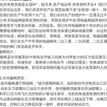
化所有期货都是从国外*，报关单 原产地证明 所有资料齐全4 我
品等综合品质， 我们承诺所有产品 期货如果不是*全新假一赔十，
在我们的生产中应用十分广泛，我们在对生产的维护中一定遇见过
少有关电磁阀故障处理的经验，而我在维护中处理电磁阀故障相对
家那里学习更多的经验，共同提高。我们先对电磁阀有个初步的认
圈通电或断电时，磁芯的运转将导致流体通过阀体或被切断，以达
部件组成；阀体部分由滑阀芯、滑阀套、弹簧底座等组成。电磁线
组合。我们在生产中常用的电磁阀有二位三通、二位四通、二位五
控制的阀门来说就是开和关。
伺服阀简介：
服阀是在伺服系统中将电信号输入转换为功率较大的压力或流量压
灵敏度高，快速性好，能将很小的电信号（例如10毫安）转换成很
们曾把喷嘴档板阀、射流管或滑阀伺服马达等液压放大装置都列入伺服
力士乐伺服阀类型：
 该伺服阀属于两级阀，*级为喷嘴档板式，由控制信号控制其出口
 由於压力喷嘴出口油压力的作用，使伺服阀挡板靠在回油喷嘴上
刹车口压力同飞行员控制的计量油压相等，当机轮角速度检测到滑
马达驱动档板向压力喷嘴偏转，使作用在阀芯上端油压下降，在阀
降低，控制口压力降低到某一值时，就有对应的制动压力。