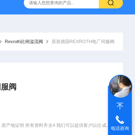
空计
SMC比例阀ITV2050-312L
KNF气体隔膜泵
GEF
Rexroth比例溢流阀
原装德国REXROTH电厂伺服阀
伺服阀
有资料齐全4 我们可以提供客户以往成交
电话咨询
货品等综合品质， 我们承诺所有产品 期货如果不是*全