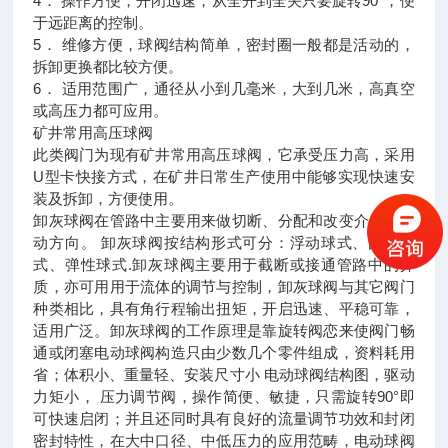
4． 操作方便，开闭迅速，从全开到全关只要旋转90°，便
于远距离的控制。
5． 维修方便，球阀结构简单，密封圈一般都是活动的，
拆卸更换都比较方便。
6． 适用范围广，通径从小到几毫米，大到几米，高真空
或高压力都可应用。
矿井常用高压球阀
此类阀门为现有矿井常用高压球阀，它承受压力高，采用
U型卡快接方式，在矿井日常生产使用中能够实现快速安
装及拆卸，方便使用。
卸灰球阀在管路中主要用来做切断、分配和改变介质的流
动方向。 卸灰球阀按结构形式可分：浮动球式、固定球
式、弹性球式.卸灰球阀主要用于截断或接通管路中的介
质，亦可用用于流体的调节与控制，卸灰球阀与其它阀门
种类相比，具有角行程输出扭矩，开启迅速、平稳可靠，
适用广泛。卸灰球阀的工作原理是靠旋转阀恋来使阀门畅
通或闭塞电动球阀构造只由少数几个零件组成，资料耗用
省；体积小、重量轻、安装尺寸小 电动球阀结构图，驱动
力矩小， 压力调节阀，操作简便、敏捷，只需旋转90°即
可快速启闭；并且还同时具有良好的流量调节功效和封闭
密封特性，在大中口径、中低压力的应用范畴，电动球阀