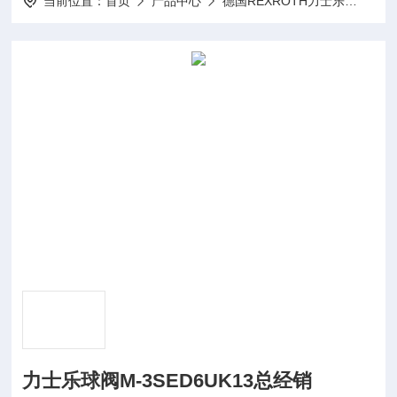
当前位置：
首页
产品中心
德国REXROTH力士乐
Rex
力士乐球阀M-3SED6UK13总经销