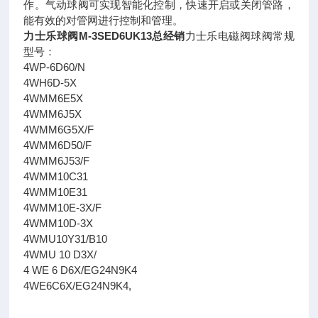
作。气动球阀可实现智能化控制，快速开启或关闭管路，
能有效的对管网进行控制和管理。
力士乐球阀M-3SED6UK13总经销
力士乐电磁阀球阀常规
型号：
4WP-6D60/N
4WH6D-5X
4WMM6E5X
4WMM6J5X
4WMM6G5X/F
4WMM6D50/F
4WMM6J53/F
4WMM10C31
4WMM10E31
4WMM10E-3X/F
4WMM10D-3X
4WMU10Y31/B10
4WMU 10 D3X/
4 WE 6 D6X/EG24N9K4
4WE6C6X/EG24N9K4,