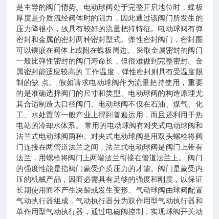
是主导的阀门情势。电动球阀处于完整开启地位时，蝶板
厚度是介质流经阀体时的阻力，因此通过该阀门所发生的
压力降很小，故具有较好的流量把持特征。电动球阀有弹
密封和金属的密封两种密封型式。弹性密封阀门，密封圈
可以镶嵌在阀体上或附在蝶板周边。 采取金属密封的阀门
一般比弹性密封的阀门寿命长，但很难做到完整密封。金
属密封能适应较高的 工作温度，弹性密封则具有受温度限
制的缺 点。 假如请求电动球阀作为流量把持使用，重要
的是准确选择阀门的尺寸和类型。电动球阀的构造原理尤
其合适制造大口径阀门。电动球阀不仅在石油、煤气、化
工、水处置等一般产业上得到普遍运用，而且还利用于热
电站的冷却水体系。 常用的电动球阀有对夹式电动球阀和
法兰式电动球阀两种。对夹式电动球阀是用双头螺栓将阀
门连接在两管道法兰之间，法兰式电动球阀是阀门上带有
法兰，用螺栓将阀门上两端法兰衔接在管道法兰上。 阀门
的强度性能是指阀门蒙受介质压力的才能。阀门是蒙受内
压的机械产品，因而必需具有足够的强度和刚度，以保证
长期使用而不产生决裂或发生变形。气动球阀由球阀配置
气动执行器组成，气动执行器分为双作用型气动执行器和
单作用型气动执行器，通过电磁阀控制，实现球阀开关动