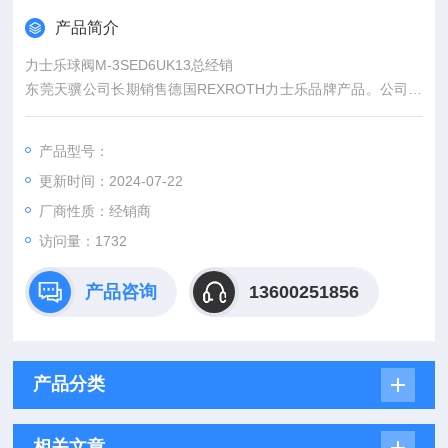
产品简介
力士乐球阀M-3SED6UK13总经销
东莞天骥公司长期销售德国REXROTH力士乐品牌产品。公司产
品*正品，假一赔十。德国力士乐阀是东莞天骥价格非常有优势的
系列之一，德国力士乐阀也是公司重点推广的品牌之一，仓库备
产品型号：
有大量现货。欢迎放大新老客户来咨询！
更新时间：2024-07-22
厂商性质：经销商
访问量：1732
产品咨询
13600251856
产品分类
相关文章