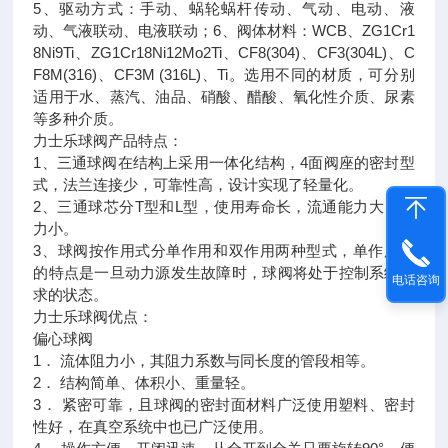
5、驱动方式：手动、蜗轮蜗杆传动、气动、电动、液
动、气液联动、电液联动；6、阀体材料：WCB、ZG1Cr1
8Ni9Ti、ZG1Cr18Ni12Mo2Ti、CF8(304)、CF3(304L)、C
F8M(316)、CF3M (316L)、Ti。选用不同的材质，可分别
适用于水、蒸汽、油品、硝酸、醋酸、氧化性介质、尿素
等多种介质。
力士乐球阀产品特点：
1、三通球阀在结构上采用一体化结构，4面阀座的密封型
式，法兰连接少，可靠性高，设计实现了轻量化。
2、三通球芯分T型和L型，使用寿命长，流通能力大，阻
力小。
3、球阀按作用式分单作用和双作用两种型式，单作用式
的特点是一旦动力源发生故障时，球阀将处于控制系统要
电话咨询
求的状态。
力士乐球阀优点：
偏心球阀
1． 流体阻力小，其阻力系数与同长度的管段相等。
2． 结构简单、体积小、重量轻。
3． 紧密可靠，且球阀的密封面材料广泛使用塑料、密封
性好，在真空系统中也已广泛使用。