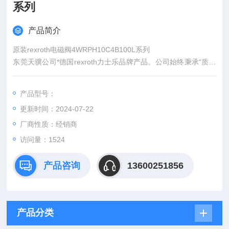
系列
产品简介
原装rexroth电磁阀4WRPH10C4B100L系列
东莞天骥公司*德国rexroth力士乐品牌产品。公司始终秉承“质量
*、信誉*、服务*、"的宗旨，竭诚为广大客户提供优质产品、优
质方案和优质服务，致力于成为中国气动液压产品的团队。经过
产品型号：
多年持续不断的努力，已在业界享有一定的度和美誉度。
更新时间：2024-07-22
厂商性质：经销商
访问量：1524
产品咨询
13600251856
产品分类