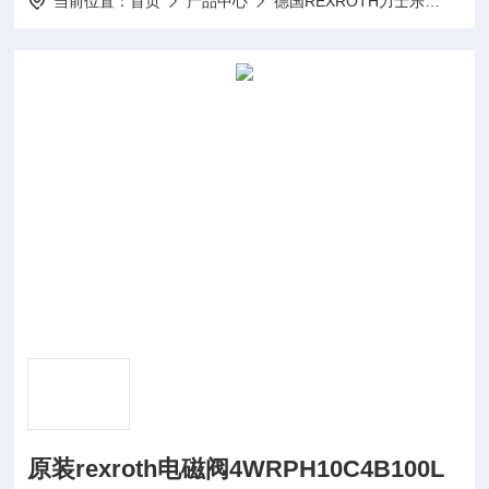
当前位置：
首页
产品中心
德国REXROTH力士乐
REX
原装rexroth电磁阀4WRPH10C4B100L