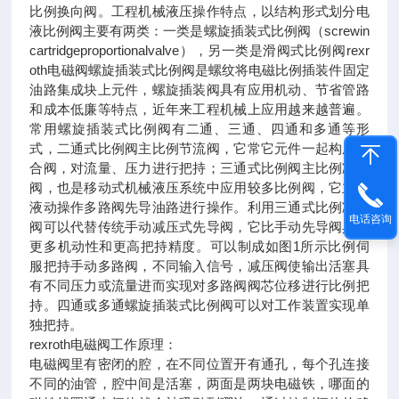
比例换向阀。工程机械液压操作特点，以结构形式划分电
液比例阀主要有两类：一类是螺旋插装式比例阀（screwin
cartridgeproportionalvalve），另一类是滑阀式比例阀rexr
oth电磁阀螺旋插装式比例阀是螺纹将电磁比例插装件固定
油路集成块上元件，螺旋插装阀具有应用机动、节省管路
和成本低廉等特点，近年来工程机械上应用越来越普遍。
常用螺旋插装式比例阀有二通、三通、四通和多通等形
式，二通式比例阀主比例节流阀，它常它元件一起构成复
合阀，对流量、压力进行把持；三通式比例阀主比例减压
阀，也是移动式机械液压系统中应用较多比例阀，它主对
液动操作多路阀先导油路进行操作。利用三通式比例减压
电话咨询
阀可以代替传统手动减压式先导阀，它比手动先导阀具有
更多机动性和更高把持精度。可以制成如图1所示比例伺
服把持手动多路阀，不同输入信号，减压阀使输出活塞具
有不同压力或流量进而实现对多路阀阀芯位移进行比例把
持。四通或多通螺旋插装式比例阀可以对工作装置实现单
独把持。
rexroth电磁阀工作原理：
电磁阀里有密闭的腔，在不同位置开有通孔，每个孔连接
不同的油管，腔中间是活塞，两面是两块电磁铁，哪面的