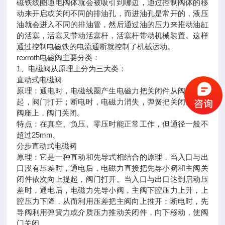
磁铁线圈通电阀体就会被吸引到哪边，通过控制阀体的移
动来开启或关闭不同的排油孔，而进油孔是常开的，液压
油就会进入不同的排油管，然后通过油的压力来推动油缸
的活塞，活塞又带动活塞杆，活塞杆带动机械装置。这样
通过控制电磁铁的电流通断就控制了机械运动。
rexroth电磁阀主要分类：
1、电磁阀从原理上分为三大类：
直动式电磁阀
原理：通电时，电磁线圈产生电磁力把关闭件从阀座上提
起，阀门打开；断电时，电磁力消失，弹簧把关闭件压在
阀座上，阀门关闭。
特点：在真空、负压、零压时能正常工作，但通径一般不
超过25mm。
分步直动式电磁阀
原理：它是一种直动和先导式相结合的原理，当入口与出
口没有压差时，通电后，电磁力直接把先导小阀和主阀关
闭件依次向上提起，阀门打开。当入口与出口达到启动压
差时，通电后，电磁力先导小阀，主阀下腔压力上升，上
腔压力下降，从而利用压差把主阀向上推开；断电时，先
导阀利用弹簧力或介质压力推动关闭件，向下移动，使阀
门关闭。