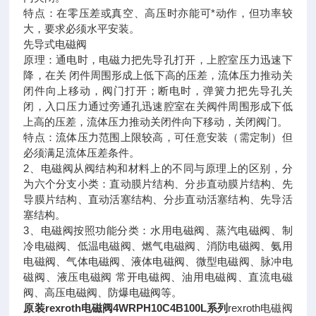
特点：在零压差或真空、高压时亦能可*动作，但功率较
大，要求必须水平安装。
先导式电磁阀
原理：通电时，电磁力把先导孔打开，上腔室压力迅速下
降，在关 闭件周围形成上低下高的压差，流体压力推动关
闭件向上移动，阀门打开；断电时，弹簧力把先导孔关
闭，入口压力通过旁通孔迅速腔室在关阀件周围形成下低
上高的压差，流体压力推动关闭件向下移动，关闭阀门。
特点：流体压力范围上限较高，可任意安装（需定制）但
必须满足流体压差条件。
2、电磁阀从阀结构和材料上的不同与原理上的区别，分
为六个分支小类：直动膜片结构、分步直动膜片结构、先
导膜片结构、直动活塞结构、分步直动活塞结构、先导活
塞结构。
3、电磁阀按照功能分类：水用电磁阀、蒸汽电磁阀、制
冷电磁阀、低温电磁阀、燃气电磁阀、消防电磁阀、氨用
电磁阀、气体电磁阀、液体电磁阀、微型电磁阀、脉冲电
磁阀、液压电磁阀 常开电磁阀、油用电磁阀、直流电磁
阀、高压电磁阀、防爆电磁阀等。
原装rexroth电磁阀4WRPH10C4B100L系列
rexroth电磁阀