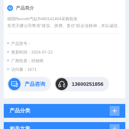
产品简介
德国Rexroth气缸R480141464采购批发
东莞天骥公司尊崇“踏实、拼搏、责任"的企业精神，并以诚信、
共赢、开创经营理念，创造良好的企业环境，以全新的管理模
式，*的技术，周到的服务，的品质为生存根本，我们始终坚持用
产品型号：
户至上 用心服务于客户，坚持用自己的服务去打动客户。
更新时间：2024-07-22
厂商性质：经销商
访问量：1671
产品咨询
13600251856
产品分类
相关文章