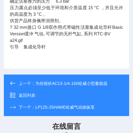
确定活塞推力的压力 6.3 bar
压力露点必须至少低于环境和介质温度 15 °C ，并且允许
的高温度为 3 °C 。
供货产品终身佩带润滑剂。
? 32 mm接口 G 1/8双作用式带磁性活塞集成化导杆Basic
Version缓冲 气动, 可调节的无杆气缸, 系列 RTC-BV
a24.gif
引导 集成化导杆
上一个：
为你报价AC13-1/4-160哈威小型蓄能器
返回列表
下一个：
LP125-25HAWE哈威气动操纵泵
在线留言