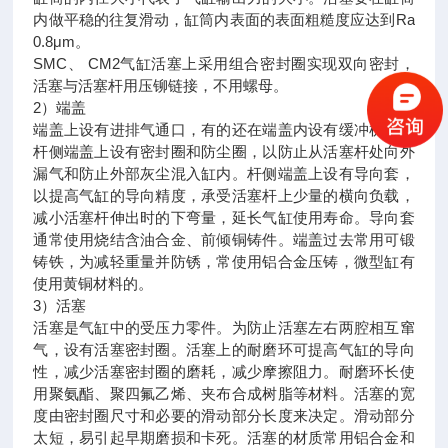
内做平稳的往复滑动，缸筒内表面的表面粗糙度应达到Ra
0.8μm。
SMC、 CM2气缸活塞上采用组合密封圈实现双向密封，
活塞与活塞杆用压铆链接，不用螺母。
2）端盖
端盖上设有进排气通口，有的还在端盖内设有缓冲机构。
杆侧端盖上设有密封圈和防尘圈，以防止从活塞杆处向外
漏气和防止外部灰尘混入缸内。杆侧端盖上设有导向套，
以提高气缸的导向精度，承受活塞杆上少量的横向负载，
减小活塞杆伸出时的下弯量，延长气缸使用寿命。导向套
通常使用烧结含油合金、前倾铜铸件。端盖过去常用可锻
铸铁，为减轻重量并防锈，常使用铝合金压铸，微型缸有
使用黄铜材料的。
3）活塞
活塞是气缸中的受压力零件。为防止活塞左右两腔相互窜
气，设有活塞密封圈。活塞上的耐磨环可提高气缸的导向
性，减少活塞密封圈的磨耗，减少摩擦阻力。耐磨环长使
用聚氨酯、聚四氟乙烯、夹布合成树脂等材料。活塞的宽
度由密封圈尺寸和必要的滑动部分长度来决定。滑动部分
太短，易引起早期磨损和卡死。活塞的材质常用铝合金和