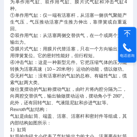
为单作用气缸、双作用气缸、膜片式气缸和冲击气缸4
种。
①单作用气缸：仅一端有活塞杆，从活塞一侧供气聚能产
生气压，气压推动活塞产生推力伸出，靠弹簧或自重返
回。
②双作用气缸：从活塞两侧交替供气，在一个或两个方向
输出力。
③膜片式气缸：用膜片代替活塞，只在一个方向输出力，
用弹簧复位。它的密封性能好，但行程短。
电话咨询
④冲击气缸：这是一种新型元件。它把压缩气体的压力能
转换为活塞高速（10～20米/秒）运动的动能，借以做功。
⑤无杆气缸：没有活塞杆的气缸的总称。有磁性气缸，缆
索气缸两大类。
做往复摆动的气缸称摆动气缸，由叶片将内腔分隔为二，
向两腔交替供气，输出轴做摆动运动，摆动角小于 280°。
此外，还有回转气缸、气液阻尼缸和步进气缸等。
Rexroth气缸结构：
气缸是由缸筒、端盖、活塞、活塞杆和密封件等组成，其
内部结构如图所示：
1）缸筒
缸筒的内径大小代表了气缸输出力的大小。活塞要在缸筒