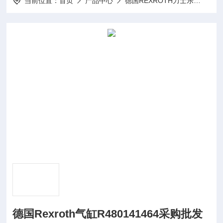
当前位置：
首页
产品中心
德国REXROTH力士乐
REX
德国Rexroth气缸R480141464采购批发