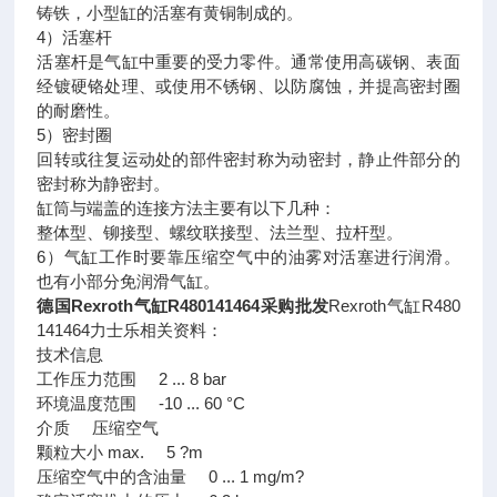
铸铁，小型缸的活塞有黄铜制成的。
4）活塞杆
活塞杆是气缸中重要的受力零件。通常使用高碳钢、表面
经镀硬铬处理、或使用不锈钢、以防腐蚀，并提高密封圈
的耐磨性。
5）密封圈
回转或往复运动处的部件密封称为动密封，静止件部分的
密封称为静密封。
缸筒与端盖的连接方法主要有以下几种：
整体型、铆接型、螺纹联接型、法兰型、拉杆型。
6）气缸工作时要靠压缩空气中的油雾对活塞进行润滑。
也有小部分免润滑气缸。
德国Rexroth气缸R480141464采购批发
Rexroth气缸R480
141464力士乐相关资料：
技术信息
工作压力范围 2 ... 8 bar
环境温度范围 -10 ... 60 °C
介质 压缩空气
颗粒大小 max. 5 ?m
压缩空气中的含油量 0 ... 1 mg/m?