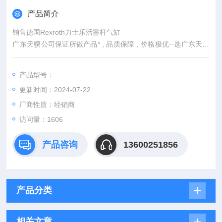
产品简介
销售德国Rexroth力士乐活塞杆气缸
广东天骥公司保证所做产品* , 品质保障 , 价格极优--选广东天骥
自动化，价格合理、供货及时、诚信经营是成功的基础。我们本
着“提供的产品，奉献较满意的服务"为宗旨，在 未来我们会不断
产品型号：
提升服务层次，坚持把优质的产品带给每一个有需要的客户。欢
更新时间：2024-07-22
迎新老客户来电垂询，我们即将竭诚为您服务。
厂商性质：经销商
访问量：1606
产品咨询
13600251856
产品分类
相关文章