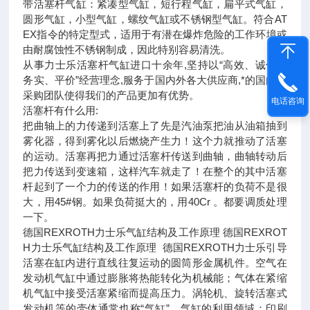
带活塞杆气缸：紧凑型气缸，短行程气缸，扁平式气缸，
圆形气缸，小型气缸，螺纹气缸或不锈钢型气缸。符合AT
EX指令的特定型式，适用于有潜在爆炸危险的工作环境或
由耐腐蚀性不锈钢制成，因此特别容易清洗。
从事力士乐活塞杆气缸进口十余年,坚持以“高效、诚信、
务实、平价”经营理念,服务于国内外各大供应商,*的国内外
采购团队使得我们的产品更加有优势。
电话咨询
活塞杆有什么用:
把曲轴上的力传递到活塞上了先是汽油泵把油从油箱抽到
雾化器，得到雾化以后燃烧产生力！这个力就推动了活塞
的运动。活塞再把力通过活塞杆传送到曲轴，曲轴转动后
把力传送到变速箱，这样汽车就走了！在整个的其中活塞
杆起到了一个力的传送的作用！如果活塞杆的负荷不是很
大，用45#钢。如果负荷挺大的，用40Cr 。都要调质处理
一下。
德国REXROTH力士乐气缸结构及工作原理 德国REXROT
H力士乐气缸结构及工作原理 德国REXROTH力士乐引导
活塞在缸内进行直线往复运动的圆筒形金属机件。空气在
发动机气缸中通过膨胀将热能转化为机械能；气体在紧缩
机气缸中接受活塞紧缩而提高压力。涡轮机、旋转活塞式
发动机等的壳体通常也称“气缸”。气缸的利用领域：印刷