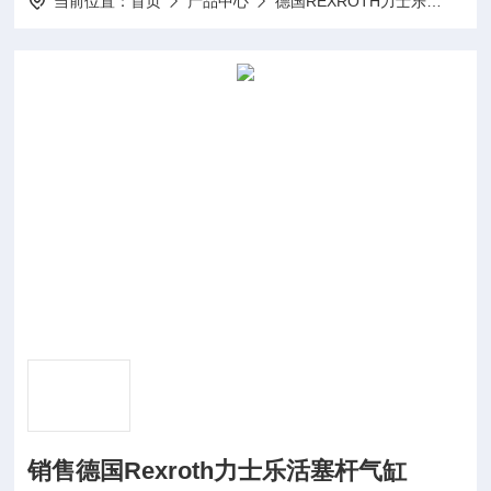
当前位置：
首页
产品中心
德国REXROTH力士乐
REX
销售德国Rexroth力士乐活塞杆气缸