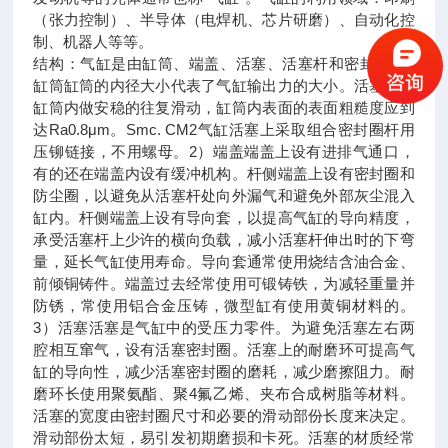
（张力控制）、半导体（电焊机、芯片研磨）、自动化控
制、机器人等等。
结构：气缸是由缸筒、端盖、活塞、活塞杆和密封件1）
缸筒缸筒的内径大小代表了气缸输出力的大小。活塞要在
缸筒内做安稳的往复滑动，缸筒内表面的表面粗糙度应到
达Ra0.8μm。Smc. CM2气缸活塞上采取组合密封圈杆用
压铆链接，不用螺母。2）端盖端盖上设有进排气通口，
有的还在端盖内设有缓冲机构。杆侧端盖上设有密封圈和
防尘圈，以避免从活塞杆处向外漏气和避免外部灰尘混入
缸内。杆侧端盖上设有导向套，以提高气缸的导向精度，
承受活塞杆上少许的横向负载，减小活塞杆伸出时的下弯
量，延长气缸使用寿命。导向套通常使用烧结含油合金、
前倾铜铸件。端盖过去经常使用可锻铸铁，为减轻重量并
防锈，常使用铝合金压铸，微型缸有使用黄铜材料的。
3）活塞活塞是气缸中的受压力零件。为避免活塞左右两
腔相互窜气，设有活塞密封圈。活塞上的耐磨环可提高气
缸的导向性，减少活塞密封圈的磨耗，减少磨擦阻力。耐
磨环长使用聚氨酯、聚4氟乙烯、夹布合成树脂等材料。
活塞的宽度由密封圈尺寸和必要的滑动部份长度来决定。
滑动部份太短，易引发初期磨损和卡死。活塞的材质经常