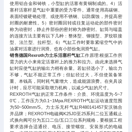
使用铝合金和铸铁，小型缸的活塞有黄铜制成的。4）活
塞杆活塞杆是气缸中重要的受力零件。通常使用高碳钢、
表面经镀硬铬处理、或使用不锈钢、以防腐蚀，并提高密
封圈的耐磨性。5）密封圈回转或往复运动处的部件密封
称为动密封，静止件部份的密封称为静密封。缸筒与端盖
的连接方法主要有以下几种：整体型、铆接型、罗纹联接
型、法兰型、拉杆型。6）气缸工作时要靠紧缩空气中的
油雾对活塞进行润滑。也有小部份免润滑气缸。
销售德国Rexroth力士乐活塞杆气缸
工作原理:根据工作所
需力的大小来肯定活塞杆上的推力和拉力。由此来选择气
缸时应使气缸的输出力稍有余量。若缸径选小了，输出力
不够，气缸不能正常工作；但缸径过大，不但使装备笨
重、本钱高，同时耗气量增大，造成能源浪费。在夹具设
计时，应尽可能采取增力机构，以减少气缸的尺寸。
REXROTH气缸的正常工作条件：介质、环境温度为-5~7
0℃，工作压力为0.1~1Mpa.REXROTH气缸运动速度范围
为50~500mm/S。力士乐无杆气缸R480141457安沃驰合
并品牌；REXROTH电磁阀K25JD至25系列二位五通截止
式换向阀可分为五口二位/五口三位系列规格，要根据工程
要求选择合适通径、电压、接管螺纹、安装形式的电磁