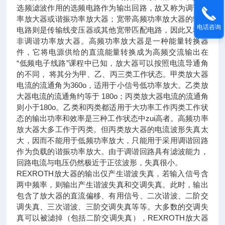
选频滤波作用的选频电路作为输出回路，故又称为调谐功
率放大器或谐振功率放大器；宽带高频功率放大器的输出
电话咨询
电路则是传输线变压器或其他宽带匹配电路，因此又称为
非调谐功率放大器。高频功率放大器是一种能量转换器
件，它将电源供给的直流能量转换成为高频交流输出在
“低频电子线路”课程中已知，放大器可以按照电流导通角
的不同， 将其分为甲、乙、丙三类工作状态。甲类放大器
电流的流通角为360o，适用于小信号低功率放大。乙类放
大器电流的流通角约等于 180o；丙类放大器电流的流通角
则小于180o。乙类和丙类都适用于大功率工作丙类工作状
态的输出功率和效率是三种工作状态中zui高者。高频功率
放大器大多工作于丙类。但丙类放大器的电流波形失真太
大，因而不能用于低频功率放大，只能用于采用调谐回路
作为负载的谐振功率放大。由于调谐回路具有滤波能力，
回路电流与电压仍然极近于正弦波形，失真很小。
REXROTH放大器的输出仅产生谐波失真，若输入信号含
两中频率，则输出产生谐波失真和交调失真。此时，输出
包含了放大器的直流偏移、有用信号、二次谐波、二阶交
调失真、三次谐波、三阶交调失真等等。大多数的交调失
真可以被滤掉（包括二阶交调失真），REXROTH放大器