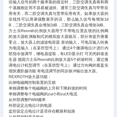
但输入信号的两个频率靠的很近时，三阶交调失真将和两
个基频相近而不容易被滤掉。通常三阶交调失真与窄带应
用有关，而二阶交调失真与宽带应用有关。如果放大器的
非线性可以用幂级数展开的话，那么输入信号每增加1d
B，二阶交调失真会增加2dB，三阶交调失真会增加3dB。
力士乐Rexroth比例放大器用于不带电位置反馈的比例阀
的放大器欧洲板制式的模拟放大器稳压，部分有提升测量
零点，放大器上的滤波电容器 差动输入，可电压输入转换
为电流输入（在某些型号上） 通过4个微调电位计进行内
部指令值调节，继电器提取，有LED显示灯 可关闭斜坡发
生器 德国力士乐Rexroth比例放大器5个斜坡时间，通过微
调电位计机型调节（在某些型号上） 通过方向阀的遮盖实
现快通阶越功能 有电流调节的同步脉冲输出放大器。
REXROTH放大器功能：
比例电磁阀控制装置的互锁
单独调整每个电磁阀的上升和下降斜坡的时间
单独调整每个电磁阀的zui小和zui大电流
从外部调整PWM频率
外部设定点电位计的电源
监控设定点电位计是否存在断路和短路
从外部控制开关输出