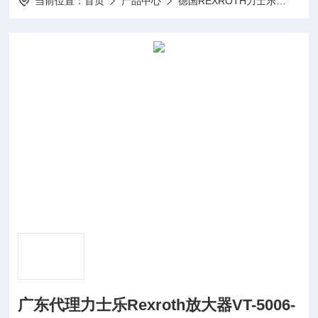
当前位置：
首页
产品中心
德国REXROTH力士乐
Rex
广东代理力士乐Rexroth放大器VT-5006-