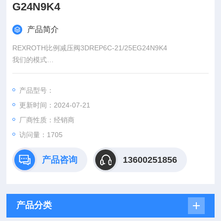
G24N9K4
产品简介
REXROTH比例减压阀3DREP6C-21/25EG24N9K4
我们的模式
所有订货和采购由公司统一操作。定货后，我们可以向客户提供
产品的相关资料；免费提供报关单，原厂出的证明，以及德国商
产品型号：
会出具的原产地证明（原产地证明客户需要付费）关于货从德国
更新时间：2024-07-21
飞往国内的时间安排
厂商性质：经销商
访问量：1705
产品咨询
13600251856
产品分类