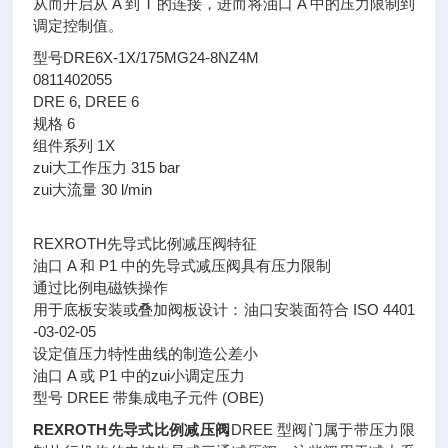
从而开启从 A 到 T 的连接，进而将油口 A 中的压力限制到
调定控制值。
型号DRE6X-1X/175MG24-8NZ4M
0811402055
DRE 6, DREE 6
规格 6
组件系列 1X
zui大工作压力 315 bar
zui大流量 30 l/min
REXROTH先导式比例减压阀特征
油口 A 和 P1 中的先导式减压阀具有压力限制
通过比例电磁铁操作
用于底板安装或叠加阀板设计：油口安装面符合 ISO 4401
-03-02-05
设定值压力特性曲线的制造公差小
油口 A 或 P1 中的zui小调定压力
型号 DREE 带集成电子元件 (OBE)
REXROTH先导式比例减压阀
DREE 型阀门属于带压力限