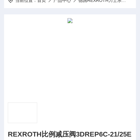
当前位置：
首页
产品中心
德国REXROTH力士乐
Rex
REXROTH比例减压阀3DREP6C-21/25E