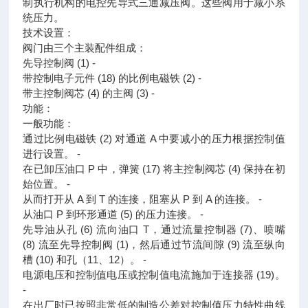
制执行机构的电控先导式三通减压阀。这些阀用于减小系
统压力。
技术设置：
阀门由三个主装配件组成：
先导控制阀 (1) ‐
带控制电子元件 (18) 的比例电磁铁 (2) ‐
带主控制阀芯 (4) 的主阀 (3) ‐
功能：
一般功能：
通过比例电磁铁 (2) 对通道 A 中要减小的压力根据控制值
进行设置。 ‐
在已卸压油口 P 中，弹簧 (17) 将主控制阀芯 (4) 保持在初
始位置。 ‐
从而打开从 A 到 T 的连接，阻塞从 P 到 A 的连接。 ‐
从油口 P 到环形通道 (5) 的压力连接。 ‐
先导油从孔 (6) 流向油口 T，通过流量控制器 (7)、喷嘴
(8) 流至先导控制阀 (1)，然后通过节流间隙 (9) 流至纵向
槽 (10) 和孔（11、12）。 ‐
电源电压和控制值电压或控制值电流施加于连接器 (19)。
‐
在出厂时已按照非常低的制造公差对控制值压力特性曲线