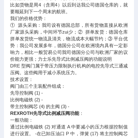
比如货物是周4（含周4）以后到达我公司德国仓库的，就
要顺延到下一个周末的航班。
我们的价格优势：
① 源头采购：我司设有德国总部，所有货物直接从欧洲
厂家源头采购，中间环节zui少；② 拼单发货：德国仓库
拼单发货统一物流及清关，物流成本大幅节约；③ 平台优
势：我公司发展多年，德国分公司在欧洲境内具有一定影
响力，相比一般贸易公司我司德国分公司与欧洲厂家的议
价能力更强；力士乐先导式比例减压阀的功能说明
DRE 型阀门属于带压力限制执行机构的电控先导式三通减
压阀。这些阀用于减小系统压力。
技术设置：
阀门由三个主装配件组成：
先导控制阀 (1) ‐
比例电磁铁 (2) ‐
带主控制阀芯 (4) 的主阀 (3) ‐
REXROTH先导式比例减压阀功能
：
一般功能：
通过比例电磁铁 (2) 对通道 A 中要减小的压力根据控制值
进行设置。 ‐在已卸压油口 P 中，弹簧 (17) 将主控制阀芯