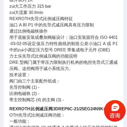
zui大工作压力 315 bar
zui大流量 30 l/min
REXROTH先导式比例减压阀特征
油口 A 和 P1 中的先导式减压阀具有压力限制
通过比例电磁铁操作
用于底板安装或叠加阀板设计：油口安装面符合 ISO 4401
-03-02-05设定值压力特性曲线的制造公差小油口 A 或 P1
中的zui小调定压力型号 DREE 带集成电子元件 (OBE)
力士乐先导式比例减压阀的功能说明
DRE 型阀门属于带压力限制执行机构的电控先导式三通减
压阀。这些阀用于减小系统压力。
技术设置：
阀门由三个主装配件组成：
先导控制阀 (1) ‐
比例电磁铁 (2) ‐
带主控制阀芯 (4) 的主阀 (3) ‐
REXROTH比例减压阀3DREP6C-21/25EG24N9K4
REXR
OTH先导式比例减压阀功能：
一般功能：