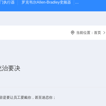
风门执行器
罗克韦尔Allen-Bradley变频器
德国Leybold真
当前位置：
首页
统治要决
容是要让员工爱戴你，甚至迷恋你；