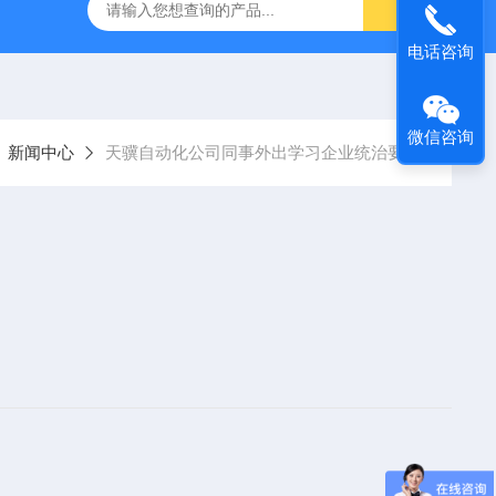
空计
SMC比例阀ITV2050-312L
KNF气体隔膜泵
GEF
电话咨询
微信咨询
新闻中心
天骥自动化公司同事外出学习企业统治要决