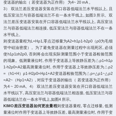
变送器的输出（ 若变送器为正作用） 为4~ 20 mA 。
3） 双法兰差压变送器安装在开口容器低端法兰水平线以上, 且
低压室法兰与容器低端法兰不在一条水平线上, 如图3 所示。双
法兰差压变送器安装在开口容器低端法兰水平线以上, 高压室法
兰与容器低端法兰相连接, 低压室法兰与容器低端法兰不在一条
水平线上。
则变送器量程为L=Hρ1,零点迁移量为A2=h1ρ1-h2ρ0（ρ0为毛细
管中硅油密度）。为了避免变送器在测量过程中出现死区, 必须
使h1ρ1≥h2ρ0, 否则将会出现实际测量范围小于变送器检验范围
的现象。低测量液位时, 作用于变送器上等效静压差为△ρ1=h1ρ
1-h2ρ0=A2最高测量液位时, 作用于变送器上等效静压差为△ρ2
=（h1+H）ρ1-H2ρ0=Hρ1+A2变送器检验范围为△ρ=△ρ1~△ρ2
=A2~（Hρ1+A2）, 对应于变送器的输出（ 若变送器为正作用）
为4 ~ 20 mA。4） 双法兰差压变送器安装在开口容器低端法兰
水平线以下, 高压室法兰与容器低端法兰相连接, 低压室法兰与容
器低端法兰在一条水平线上,如图4 所示。
KIMO差压变送器如何更改量程
则变送器量程, 零点迁移量, 低测
量液位时作用于变送器上等效静压差, 最高测量液位时, 作用于变