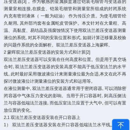
压变送器[3] 。作为敏感的金属膜盒通过铠装毛细管与变送器的
测量室相连接,在膜盒、铠装毛细管和测量室所组成的封闭系统
内充有密封液体（ 一般为硅油） 作为传压介质。为使毛细管经
久耐用, 其外部均套有金属蛇皮管保护。本文针对在大量程、高
温、高黏度、易结晶及强腐蚀情况下使用双法兰差压变送器测量
液位的系统, 对其不同的安装位置和形式, 如就计算迁移量及校验
的问题作系统的全面解析。双法兰差压变送器上海蒙晖。
2 蒙晖双法兰差压变送器的安装方式和计算[2]
双法兰差压变送器可以安装在任何高度和位置。但是用于真空场
合时, 双法兰差压变送器的安装高度不能高于低压室法兰的水平
线, 此时最好采用微波液位计来测量液位最为合适,本文在此不再
探讨微波液位计测量液位的安装方式和运用等。
在液位测量中, 双法兰差压变送器通常用于密闭容器, 可以消除密
闭容器中气体压力变化的影响。当用于开口容器时, 则高压侧法
兰与容器低端法兰连接, 而低压室法兰应置于大气中, 但可以有置
放位置的变化。
2.1 双法兰差压变送器安装在开口容器上
1） 双法兰差压变送器安装在开口容器低端法兰水平线上, 且高