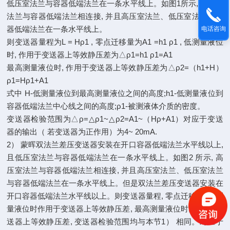
低压室法兰与容器低端法兰在一条水平线上。如图1所示, 高压室
法兰与容器低端法兰相连接, 并且高压室法兰、低压室法兰与容
器低端法兰在一条水平线上。
电话咨询
则变送器量程为L = Hρ1 , 零点迁移量为A1 =h1 ρ1 , 低测量液位
时, 作用于变送器上等效静压差为△ρ1=h1 ρ1=A1
最高测量液位时, 作用于变送器上等效静压差为△ρ2=（h1+H）
ρ1=Hρ1+A1
式中 H-低测量液位到最高测量液位之间的高度;h1-低测量液位到
容器低端法兰中心线之间的高度;ρ1-被测液体介质的密度。
变送器检验范围为△ρ=△ρ1~△ρ2=A1~（Hρ+A1）对应于变送
器的输出（ 若变送器为正作用）为4~ 20mA.
2） 蒙晖双法兰差压变送器安装在开口容器低端法兰水平线以上,
且低压室法兰与容器低端法兰在一条水平线上。如图2 所示, 高
压室法兰与容器低端法兰相连接, 并且高压室法兰、低压室法兰
与容器低端法兰在一条水平线上。但是双法兰差压变送器安装在
开口容器低端法兰水平线以上。则变送器量程, 零点迁移量, 低测
量液位时作用于变送器上等效静压差, 最高测量液位时, 作用于变
送器上等效静压差, 变送器检验范围均与本节1） 相同。对应于