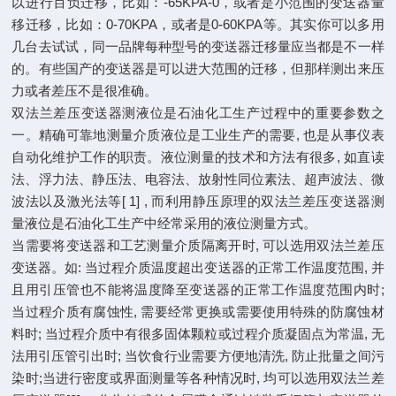
以进行百负迁移，比如：-65KPA-0，或者是小范围的变送器量
移迁移，比如：0-70KPA，或者是0-60KPA等。其实你可以多用
几台去试试，同一品牌每种型号的变送器迁移量应当都是不一样
的。有些国产的变送器是可以进大范围的迁移，但那样测出来压
力或者差压不是很准确。
双法兰差压变送器测液位是石油化工生产过程中的重要参数之
一。精确可靠地测量介质液位是工业生产的需要, 也是从事仪表
自动化维护工作的职责。液位测量的技术和方法有很多, 如直读
法、浮力法、静压法、电容法、放射性同位素法、超声波法、微
波法以及激光法等[ 1] , 而利用静压原理的双法兰差压变送器测
量液位是石油化工生产中经常采用的液位测量方式。
当需要将变送器和工艺测量介质隔离开时, 可以选用双法兰差压
变送器。如: 当过程介质温度超出变送器的正常工作温度范围, 并
且用引压管也不能将温度降至变送器的正常工作温度范围内时;
当过程介质有腐蚀性, 需要经常更换或需要使用特殊的防腐蚀材
料时; 当过程介质中有很多固体颗粒或过程介质凝固点为常温, 无
法用引压管引出时; 当饮食行业需要方便地清洗, 防止批量之间污
染时;当进行密度或界面测量等各种情况时, 均可以选用双法兰差