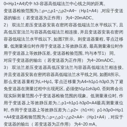
0=Hρ1+A4式中 h3-容器高低端法兰中心线之间的距离。
变送器检验范围为△ρ=△ρ1~△ρ2=A4~（Hρ1+A4）,对应于变送
器的输出（ 若变送器为正作用） 为4~20mADC。
2） 双法兰差压变送器安装在密闭容器低端法兰水平线以下, 且
高低压室法兰与容器高低端法兰相连接, 并且变送器安装在密闭
容器低端法兰水平线以下, 如图7所示。则变送器量程, 零点迁移
量, 低测量液位时作用于变送器上等效静压差, 最高测量液位时作
用于变送器上等效静压差, 变送器检验范围, 均与本节1） 同。
对应于变送器的输出（ 若变送器为正作用） 为4~20mADC。
3） 双法兰差压变送器高低压室法兰与容器高低端法兰相连接,
并且变送器安装在密闭容器高低端法兰水平线之间, 如图8所示。
那么变送器量程为L=Hρ1, 零点迁移量为A4=h1ρ1-h3ρ0.为了避
免变送器在测量过程中出现死区, 必须使h1ρ1≥h3ρ0, 否则将会出
现实际测量范围小于变送器检验范围的现象。低测量液位时, 作
用于变送器上等效静压差为△ρ1=h1ρ1-h3ρ0=A4最高测量液位
时, 作用于变送器上等效静压差为△ρ2=（h1+H）ρ1-h3ρ0=Hρ1
+A4变送器检验范围为△ρ=△ρ1~△ρ2=A4~（Hρ1+A4）, 对应于
变送器的输出（ 若变送器为正作用） 为4~20 mA。