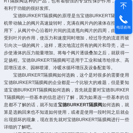
RT隔膜阀这种的产品，也有着较强的专业性保护作用，而且更
有利于功能的很好发挥。
宝德BURKERT隔膜阀的原理是当宝德BURKERT隔膜阀电
机带动轴上的阀片高速旋转时，充满在阀片内的液体在控制的作
电话咨询
用下，从阀片中心沿着叶片间的流道甩向阀片的四周，由于液体
受到叶片的作用，使压力和速度同时增加，经过导壳的流道而被
引向次一级的阀片，这样，逐次地流过所有的阀片和导壳，进一
步使液体的压力能量增加。将每个阀片逐级叠加之后，就获得一
定扬程。宝德BURKERT隔膜阀可适用于工业和城市给排水、高
层增压送水、园林喷灌、冷暖水循环增压及设备配套等。
宝德BURKERT隔膜阀如何选购，这个是对很多的需要使用
宝德BURKERT隔膜阀的企业都是一个比较大的难题，但是要知
道宝德BURKERT隔膜阀如何选购，首先就是要对宝德BURKER
T隔膜阀的一些基本的信息进行了解，因为如果连一些基本的信
息都不了解的话，就不知道
宝德BURKERT隔膜阀
如何选购，就
算是选购回来也不知道如何使用，或者是使用一段时间之后就会
出现损坏的现象，现在首先就对宝德BURKERT隔膜阀进行一些
详细的了解吧。