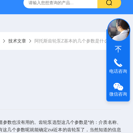
空计
SMC比例阀ITV2050-312L
KNF气体隔膜泵
GEF
技术文章
阿托斯齿轮泵Z基本的几个参数是什么？
电话咨询
微信咨询
道参数也没有用的。齿轮泵选型这几个参数是*的：介质名称、
这几个参数呢就能确定zui近本的齿轮泵了，当然知道的信息