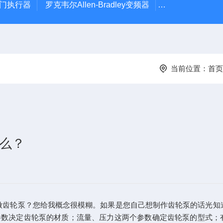
风门执行器
罗克韦尔Allen-Bradley变频器
德国Leybold真
当前位置：
首页
么？
做齿轮泵？您给我概念很模糊。如果是您自己想制作齿轮泵的话光知
数决定齿轮泵的材质；流量、压力这两个参数确定齿轮泵的型式；有