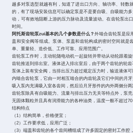
越多对泵选型就越有利，知道了进出口方向、轴功率、转数
的，有了现场安装信息可以确定泵是不是要自吸、自吸能力多
动，可有效地阻断上游的压力脉动及流量波动。在齿轮泵出口
时间。
阿托斯齿轮泵zui基本的几个参数是什么？
外啮合齿轮泵是应用
盖和安全阀等组成。泵体、泵盖和齿轮构成的密封空间就是
单、重量轻、造价低、工作可靠、应用范围广。
齿轮泵工作时，主动轮随电动机一起旋转并带动从动轮跟着旋
齿轮推送到排出室。液体进入排出室后，由于两个齿轮的轮齿
泵体上装有安全阀，当排出压力超过规定压力时，输送液体可
内啮合齿轮泵，它由一对相互啮合的内齿轮及它们中间的月牙
吸入泵内充满吸入室各齿间，然后沿月牙形件的内外两侧分两
齿轮泵除具有自吸能力、流量与排出压力无关等特点外，泵壳
无固体颗粒并且具有润滑能力的各种油类，温度一般不超过70 ℃，例
结构特点
（1）结构简单，价格便宜；
（2）工作要求低，应用广泛；
（3）端盖和齿轮的各个齿间槽组成了许多固定的密封工作腔