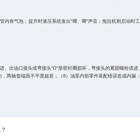
管内有气泡；提升时液压系统发出“唧、唧”声音；拖拉机刚启动时
进、出油口接头或弯接头“O”形密封圈损坏，弯接头的紧固螺栓或
，两轴套端面不平度超差；（8）油泵内部零件装配错误造成内漏；（9
么？