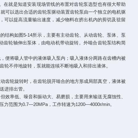
。在就是知道安装现场管线的布置对齿轮泵选型也有很大帮助
，就可以选出合适的齿轮泵驱动装置齿轮泵由一个独立的电机驱
泵，可以提高流量输出速度，减少物料在挤出机内的剪切及驻留
的结构如图5-14所示，主要有主动齿轮、从动齿轮、泵体、泵
动齿轮轴伸出泵体，由电动机带动旋转。外啮合齿轮泵结构简
低，便将吸人管中的液体吸入泵内；吸入液体分两路在齿槽内被
齿轮不停地旋转，泵就能连续不断地吸入和排出液体。
主动齿轮旋转时，在齿轮脱开啮合的地方形成局部真空，液体被
送进排出管。
，但效率低、噪音和振动大、易磨损，主要用来输送无腐蚀性、
为0.7—20MPa，工作转速为1200—4000r/min。