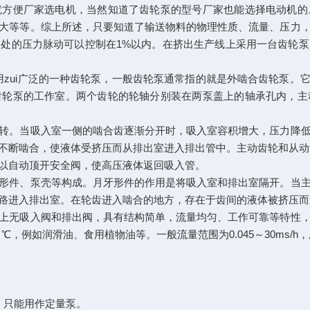
就方便厂家选电机，当然知道了齿轮泵的型号厂家也能选择电动机的
大等等。综上所述，只要知道了输送物料的物理性质、流量、压力
处的压力脉动可以控制在1%以内。在挤出生产线上采用一台齿轮
zui广泛的一种齿轮泵，一般齿轮泵通常指的就是外啮合齿轮泵。它
齿轮泵的工作室。两个齿轮的轮轴分别装在两泵盖上的轴承孔内，主
转。当吸入室一侧的啮合齿逐渐分开时，吸入室容积增大，压力降
不断啮合，使液体受挤压而从排出室进入排出管中。主动齿轮和从动
以自动顶开安全阀，使高压液体返回吸入管。
形件、泵壳等构成。月牙形件的作用是将吸入室和排出室隔开。当
路进入排出室。在轮齿进入啮合的地方，存在于齿间的液体被挤压而
上无吸入阀和排出阀，具有结构简单，流量均匀、工作可靠等特性
如润滑油、食用植物油等。一般流量范围为0.045～30ms/h，压力范围
，只能用作定量泵。