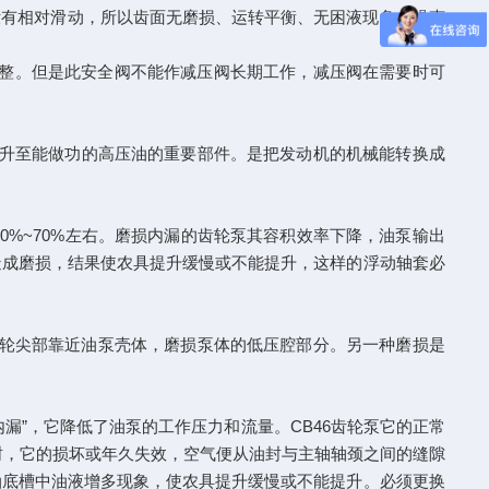
面没有相对滑动，所以齿面无磨损、运转平衡、无困液现象，噪声
调整。但是此安全阀不能作减压阀长期工作，减压阀在需要时可
升至能做功的高压油的重要部件。是把发动机的机械能转换成
%~70%左右。磨损内漏的齿轮泵其容积效率下降，油泵输出
造成磨损，结果使农具提升缓慢或不能提升，这样的浮动轴套必
作用，齿轮尖部靠近油泵壳体，磨损泵体的低压腔部分。另一种磨损是
漏”，它降低了油泵的工作压力和流量。CB46齿轮泵它的正常
骨架式油封，它的损坏或年久失效，空气便从油封与主轴轴颈之间的缝隙
油底槽中油液增多现象，使农具提升缓慢或不能提升。必须更换