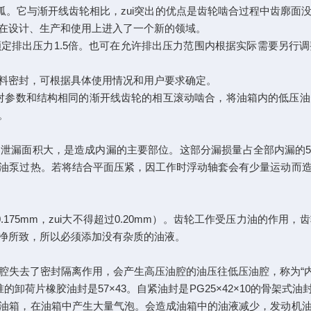
弧。它与渐开线齿轮相比，zui突出的优点是齿轮啮合过程中齿廓
在设计、生产和使用上进入了一个新的领域。
定排出压力1.5倍。也可在允许排出压力范围内根据实际需要另行
料密封，可根据具体使用情况和用户要求确定。
对参数和结构相同的渐开线齿轮的相互滚动啮合，将油箱内的低压油
。
泄漏面积大，是造成内漏的主要部位。这部分漏损量占全部内漏的50
油泵过热。若将结合平面压紧，因工作时浮动轴套会有少量运动而
.175mm，zui大不得超过0.20mm）。齿轮工作受压力油的
净所致，所以必须添加没有杂质的油液。
失去了密封隔离作用，会产生高压油腔的油压往低压油腔，称为“内
in，标准的卸荷片橡胶油封是57×43。自紧油封是PG25×42×10的
油箱，在油箱中产生大量气泡。会造成油箱中的油液减少，发动机