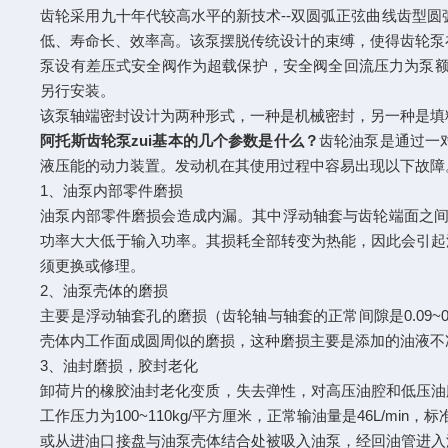
齿轮采用九十年代较高水平的新技术--双圆弧正弦曲线齿型圆
低、寿命长、效率高。该泵摆脱传统设计的束缚，使得齿轮泵
泵设有差压式安全阀作为超载保护，安全阀全回流压力为泵额
另行安装。
该泵轴端密封设计为两种形式，一种是机械密封，另一种是填
阿托斯齿轮泵zui基本的几个参数是什么？
齿轮油泵是通过一
液压能的动力装置。发动机在其使用过程中容易出现以下故障
1、油泵内部零件磨损
油泵内部零件磨损会造成内漏。其中浮动轴套与齿轮端面之间
功率大大低于输入功率。其损耗全部转变为热能，因此会引起
须更换或修理。
2、油泵壳体的磨损
主要是浮动轴套孔的磨损（齿轮轴与轴套的正常间隙是0.09~0
壳体内工作面成圆周似的磨损，这种磨损主要是添加的油液不
3、油封磨损，胶封老化
卸荷片的橡胶油封老化变质，失去弹性，对高压油腔和低压油腔
工作压力为100~110kg/平方厘米，正常输油量是46L/m
或从进油口接盘与油泵壳体结合处被吸入油泵，经回油管进入